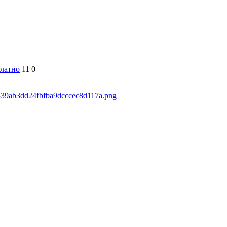
латно
11
0
5339ab3dd24fbfba9dcccec8d117a.png