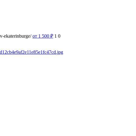
-v-ekaterinburge/
от 1 500
₽
1
0
fad12cb4e9af2e11e85e1fc47cd.jpg