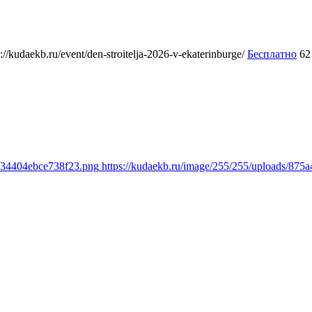
s://kudaekb.ru/event/den-stroitelja-2026-v-ekaterinburge/
Бесплатно
62
8634404ebce738f23.png
https://kudaekb.ru/image/255/255/uploads/8