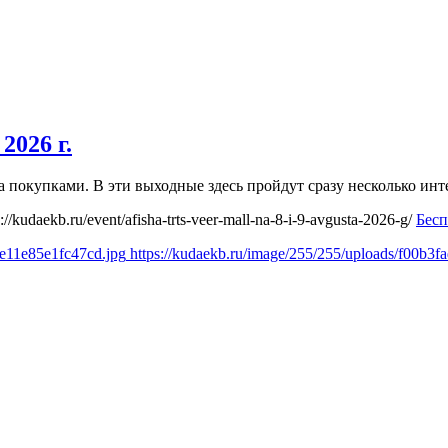
2026 г.
 за покупками. В эти выходные здесь пройдут сразу несколько 
s://kudaekb.ru/event/afisha-trts-veer-mall-na-8-i-9-avgusta-2026-g/
Бесп
2e11e85e1fc47cd.jpg
https://kudaekb.ru/image/255/255/uploads/f00b3