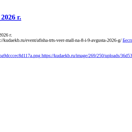
2026 г.
026 г.
s://kudaekb.ru/event/afisha-trts-veer-mall-na-8-i-9-avgusta-2026-g/
Бесп
fba9dcccec8d117a.png
https://kudaekb.ru/image/269/250/uploads/36d