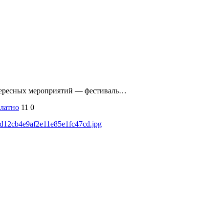
интересных мероприятий — фестиваль…
латно
11
0
fad12cb4e9af2e11e85e1fc47cd.jpg