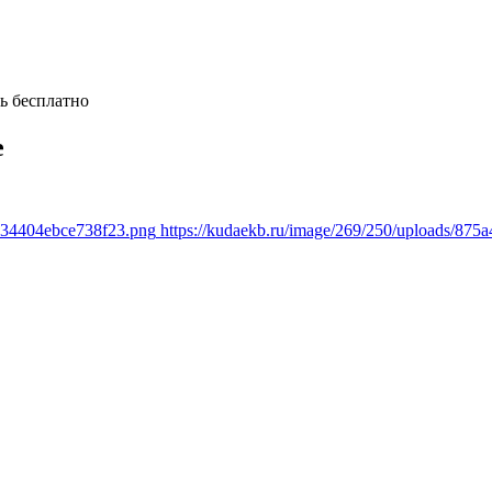
ь бесплатно
е
8634404ebce738f23.png
https://kudaekb.ru/image/269/250/uploads/8