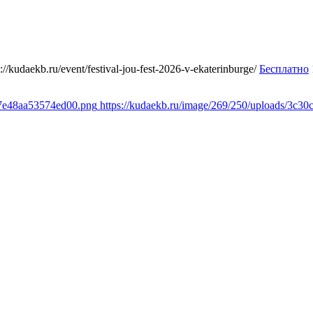
s://kudaekb.ru/event/festival-jou-fest-2026-v-ekaterinburge/
Бесплатно
d7e48aa53574ed00.png
https://kudaekb.ru/image/269/250/uploads/3c