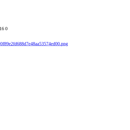
16
0
30c0f89e2fd688d7e48aa53574ed00.png