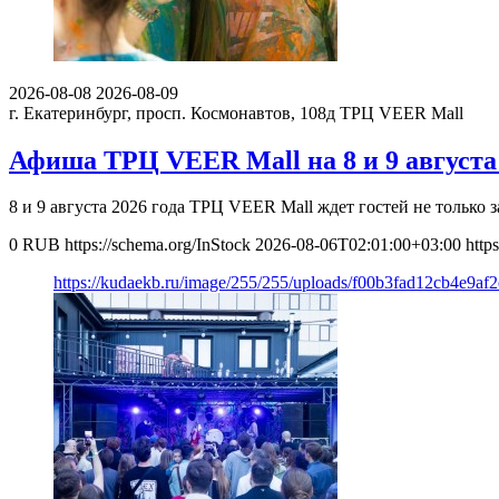
2026-08-08
2026-08-09
г. Екатеринбург, просп. Космонавтов, 108д
ТРЦ VEER Mall
Афиша ТРЦ VEER Mall на 8 и 9 августа 
8 и 9 августа 2026 года ТРЦ VEER Mall ждет гостей не только
0
RUB
https://schema.org/InStock
2026-08-06T02:01:00+03:00
http
https://kudaekb.ru/image/255/255/uploads/f00b3fad12cb4e9af