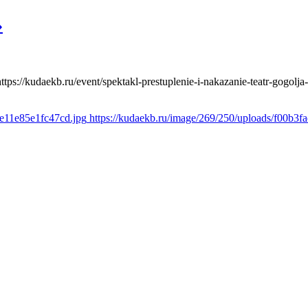
»
https://kudaekb.ru/event/spektakl-prestuplenie-i-nakazanie-teatr-gogolja
2e11e85e1fc47cd.jpg
https://kudaekb.ru/image/269/250/uploads/f00b3