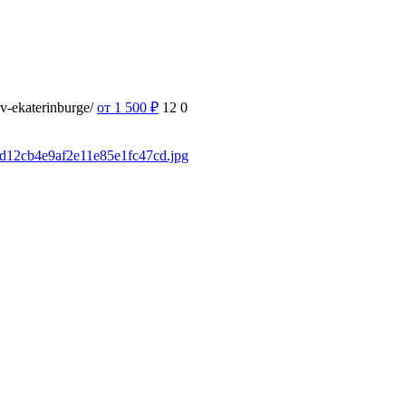
-v-ekaterinburge/
от 1 500
₽
12
0
fad12cb4e9af2e11e85e1fc47cd.jpg