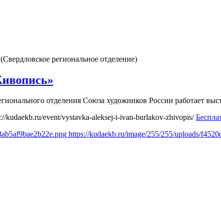
(Свердловское региональное отделение)
Живопись»
 регионального отделения Союза художников России работает вы
s://kudaekb.ru/event/vystavka-aleksej-i-ivan-burlakov-zhivopis/
Беспла
a8ab5af9bae2b22e.png
https://kudaekb.ru/image/255/255/uploads/f45