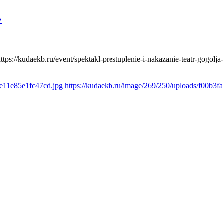
»
https://kudaekb.ru/event/spektakl-prestuplenie-i-nakazanie-teatr-gogolja
2e11e85e1fc47cd.jpg
https://kudaekb.ru/image/269/250/uploads/f00b3