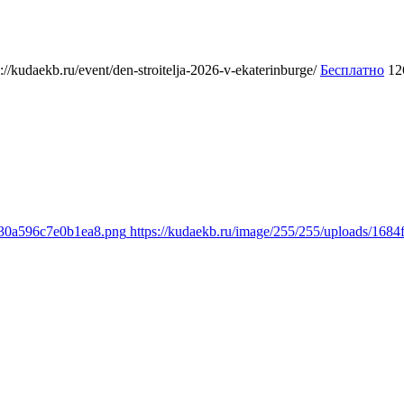
s://kudaekb.ru/event/den-stroitelja-2026-v-ekaterinburge/
Бесплатно
12
130a596c7e0b1ea8.png
https://kudaekb.ru/image/255/255/uploads/16