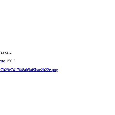
ставка…
тно
150
3
20c7b29e7417fa8ab5af9bae2b22e.png