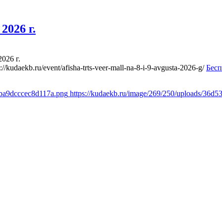
2026 г.
026 г.
s://kudaekb.ru/event/afisha-trts-veer-mall-na-8-i-9-avgusta-2026-g/
Бесп
fba9dcccec8d117a.png
https://kudaekb.ru/image/269/250/uploads/36d