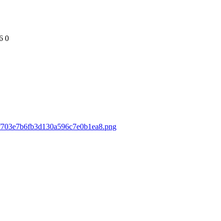
6
0
84f703e7b6fb3d130a596c7e0b1ea8.png