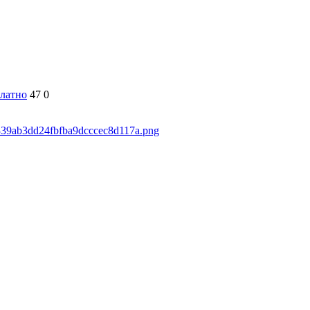
латно
47
0
5339ab3dd24fbfba9dcccec8d117a.png