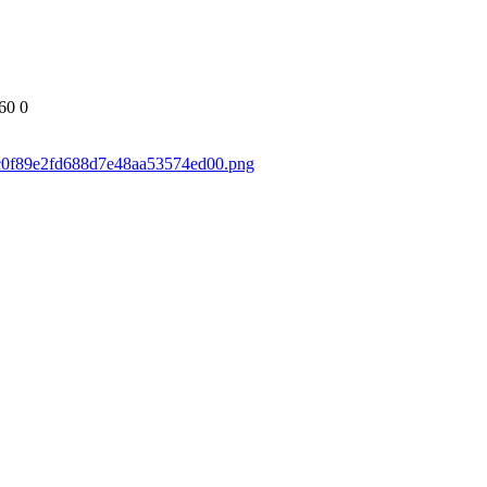
60
0
30c0f89e2fd688d7e48aa53574ed00.png