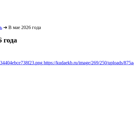
ь
➔
В мае 2026 года
6 года
8634404ebce738f23.png
https://kudaekb.ru/image/269/250/uploads/8