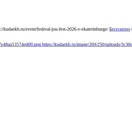
s://kudaekb.ru/event/festival-jou-fest-2026-v-ekaterinburge/
Бесплатно
d7e48aa53574ed00.png
https://kudaekb.ru/image/269/250/uploads/3c