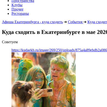
Пространства
Клубы
Прочее
Рестораны
Афиша Екатеринбурга - куда сходить
➔
События
➔
Куда сходит
Куда сходить в Екатеринбурге в мае 202
Советуем
https://kudaekb.ru/image/269/250/uploads/875a4a89ebdb2a0