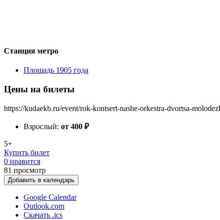
Станция метро
Площадь 1905 года
Цены на билеты
https://kudaekb.ru/event/rok-kontsert-nashe-orkestra-dvortsa-molode
Взрослый:
от 400
₽
5+
Купить билет
0 нравится
81
просмотр
Добавить в календарь
Google Calendar
Outlook.com
Скачать .ics