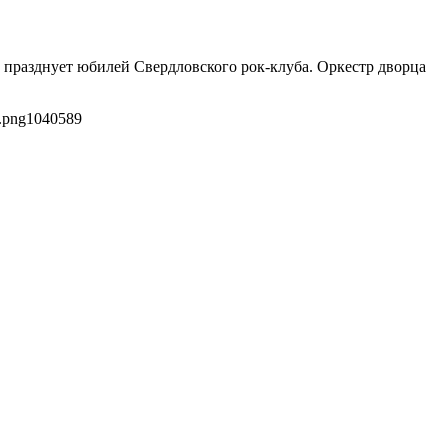
 празднует юбилей Свердловского рок-клуба. Оркестр дворца
.png
1040
589