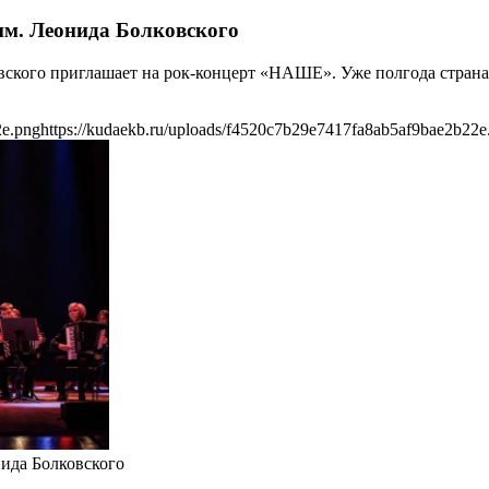
им. Леонида Болковского
вского приглашает на рок-концерт «НАШЕ». Уже полгода страна
2e.png
https://kudaekb.ru/uploads/f4520c7b29e7417fa8ab5af9bae2b22e
ида Болковского