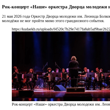
Рок-концерт «Наше» оркестра Дворца молодежи 
21 мая 2026 года Оркестр Дворца молодежи им. Леонида Болко
молодёжи не мог пройти мимо этого грандиозного события.
https://kudaekb.ru/uploads/f4520c7b29e7417fa8ab5af9bae2b2
Рок-концерт «Наше» оркестра Дворца молодежи им. Леон