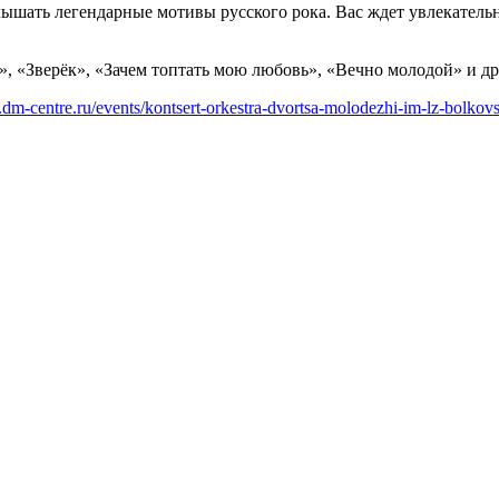
лышать легендарные мотивы русского рока. Вас ждет увлекатель
, «Зверёк», «Зачем топтать мою любовь», «Вечно молодой» и др
a.dm-centre.ru/events/kontsert-orkestra-dvortsa-molodezhi-im-lz-bolko