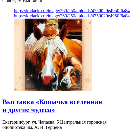
Советуем Выставки
https://kudaekb.ru/image/269/250/uploads/4750029e4950f6a8
https://kudaekb.ru/image/269/250/uploads/4750029e4950f6a8
Выставка «Кошачья вселенная
и другие чудеса»
Екатеринбург, ул. Чапаева, 5
Центральная городская
библиотека им. А. И. Герцена