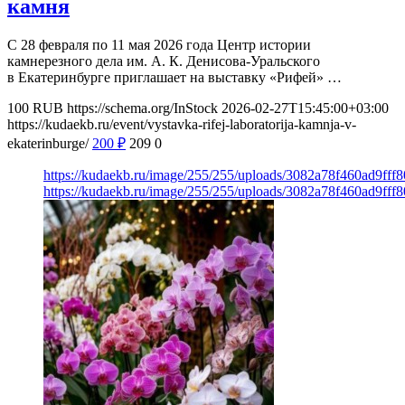
камня
С 28 февраля по 11 мая 2026 года Центр истории
камнерезного дела им. А. К. Денисова-Уральского
в Екатеринбурге приглашает на выставку «Рифей» …
100
RUB
https://schema.org/InStock
2026-02-27T15:45:00+03:00
https://kudaekb.ru/event/vystavka-rifej-laboratorija-kamnja-v-
ekaterinburge/
200
₽
209
0
https://kudaekb.ru/image/255/255/uploads/3082a78f460ad9fff
https://kudaekb.ru/image/255/255/uploads/3082a78f460ad9fff