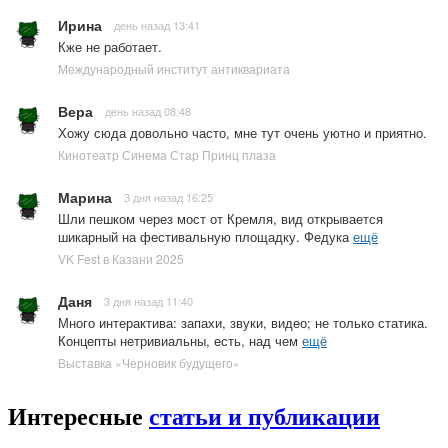
Ирина
день назад 13:41
Кже не работает.
Международный институт антиквариата
Вера
день назад 08:48
Хожу сюда довольно часто, мне тут очень уютно и приятно.
Кинотеатр Синема Стар Принц плаза
Марина
3 дня назад 16:25
Шли пешком через мост от Кремля, вид открывается
шикарный на фестивальную площадку. Федука
ещё
VK Fest в Казани 2025
Даня
3 дня назад 11:40
Много интерактива: запахи, звуки, видео; не только статика.
Концепты нетривиальны, есть, над чем
ещё
Выставка «Черновик будущего»
Интересные
статьи и публикации