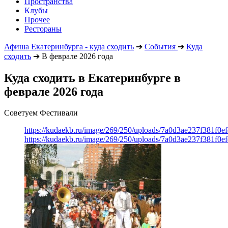
Пространства
Клубы
Прочее
Рестораны
Афиша Екатеринбурга - куда сходить
➔
События
➔
Куда
сходить
➔
В феврале 2026 года
Куда сходить в Екатеринбурге в
феврале 2026 года
Советуем Фестивали
https://kudaekb.ru/image/269/250/uploads/7a0d3ae237f381f0
https://kudaekb.ru/image/269/250/uploads/7a0d3ae237f381f0