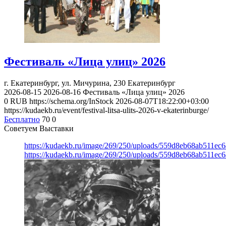
Фестиваль «Лица улиц» 2026
г. Екатеринбург, ул. Мичурина, 230
Екатеринбург
2026-08-15
2026-08-16
Фестиваль «Лица улиц» 2026
0
RUB
https://schema.org/InStock
2026-08-07T18:22:00+03:00
https://kudaekb.ru/event/festival-litsa-ulits-2026-v-ekaterinburge/
Бесплатно
70
0
Советуем Выставки
https://kudaekb.ru/image/269/250/uploads/559d8eb68ab511e
https://kudaekb.ru/image/269/250/uploads/559d8eb68ab511e