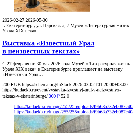
2026-02-27
2026-05-30
г. Екатеринбург, ул. Царская, д. 7
Музей «Литературная жизнь
Урала XIX века»
Выставка «Известный Урал
в неизвестных текстах»
С 27 февраля по 30 мая 2026 года Музей «Литературная жизнь
Урала XIX века» в Екатеринбурге приглашает на выставку
«Известный Урал…
200
RUB
https://schema.org/InStock
2026-03-02T01:20:00+03:00
https://kudaekb.ru/event/vystavka-izvestnyj-ural-v-neizvestnyx-
tekstax-v-ekaterinburge/
300
₽
52
0
https://kudaekb.ru/image/255/255/uploads/f9b68a732eb087c
https://kudaekb.ru/image/255/255/uploads/f9b68a732eb087c