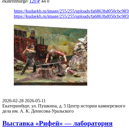
ekaterinburge/
120
₽
44
0
https://kudaekb.ru/image/255/255/uploads/fa6863bd050cbc9
https://kudaekb.ru/image/255/255/uploads/fa6863bd050cbc9
2026-02-28
2026-05-11
Екатеринбург, ул. Пушкина, д. 5
Центр истории камнерезного
дела им. А. К. Денисова-Уральского
Выставка «Рифей» — лаборатория