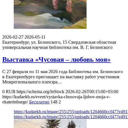
2026-02-27
2026-05-11
Екатеринбург, ул. Белинского, 15
Свердловская областная
универсальная научная библиотека им. В. Г. Белинского
Выставка «Чусовая – любовь моя»
С 27 февраля по 11 мая 2026 года Библиотека им. Белинского
в Екатеринбурге приглашает на выставку работ участников
Межрегионального пленэра…
0
RUB
https://schema.org/InStock
2026-02-26T00:15:00+03:00
https://kudaekb.ru/event/vystavka-chusovaja-ljubov-moja-v-
ekaterinburge/
Бесплатно
148
2
https://kudaekb.ru/image/255/255/uploads/1204660ccf477e49
https://kudaekb.ru/image/255/255/uploads/1204660ccf477e49