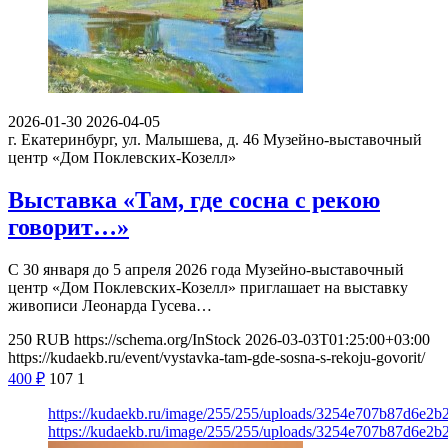
2026-01-30
2026-04-05
г. Екатеринбург, ул. Малышева, д. 46
Музейно-выставочный
центр «Дом Поклевских-Козелл»
Выставка «Там, где сосна с рекою
говорит…»
С 30 января до 5 апреля 2026 года Музейно-выставочный
центр «Дом Поклевских-Козелл» приглашает на выставку
живописи Леонарда Гусева…
250
RUB
https://schema.org/InStock
2026-03-03T01:25:00+03:00
https://kudaekb.ru/event/vystavka-tam-gde-sosna-s-rekoju-govorit/
400
₽
107
1
https://kudaekb.ru/image/255/255/uploads/3254e707b87d6e2
https://kudaekb.ru/image/255/255/uploads/3254e707b87d6e2