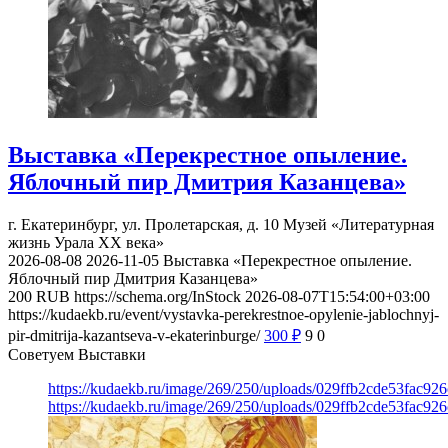
Выставка «Перекрестное опыление.
Яблочный пир Дмитрия Казанцева»
г. Екатеринбург, ул. Пролетарская, д. 10
Музей «Литературная
жизнь Урала ХХ века»
2026-08-08
2026-11-05
Выставка «Перекрестное опыление.
Яблочный пир Дмитрия Казанцева»
200
RUB
https://schema.org/InStock
2026-08-07T15:54:00+03:00
https://kudaekb.ru/event/vystavka-perekrestnoe-opylenie-jablochnyj-
pir-dmitrija-kazantseva-v-ekaterinburge/
300
₽
9
0
Советуем Выставки
https://kudaekb.ru/image/269/250/uploads/029ffb2cde53fac92
https://kudaekb.ru/image/269/250/uploads/029ffb2cde53fac92