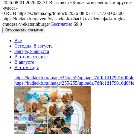
2026-08-01
2026-08-31
Выставка «Кошачья вселенная и другие
чудеса»
0
RUB
https://schema.org/InStock
2026-08-07T11:47:00+03:00
https://kudaekb.ru/event/vystavka-koshachja-vselennaja-i-drugie-
chudesa-v-ekaterinburge/
Бесплатно
69
0
Отображать события
Все
Сегодня, 8 августа
Завтра, 9 августа
В эти выходные
В августе
В этом году
https://kudaekb.ru/image/255/255/uploads/7dffc1d179916d0f4
https://kudaekb.ru/image/255/255/uploads/7dffc1d179916d0f4