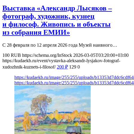
Выставка «Александр Лысяков –
фотограф, художник, кузнец
и философ. Живопись и объекты
из собрания ЕМИИ»
С 28 февраля по 12 апреля 2026 года Музей наивного…
100
RUB
https://schema.org/InStock
2026-03-05T03:20:00+03:00
https://kudaekb.ru/event/vystavka-aleksandr-lysjakov-fotograf-
xudozhnik-kuznets-i-filosof/
200
₽
129
0
https://kudaekb.ru/image/255/255/uploads/b13353d7ddc6cdf6
https://kudaekb.ru/image/255/255/uploads/b13353d7ddc6cdf6