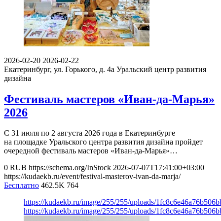
2026-02-20
2026-02-22
Екатеринбург, ул. Горького, д. 4а
Уральский центр развития
дизайна
Фестиваль мастеров «Иван-да-Марья»
2026
С 31 июля по 2 августа 2026 года в Екатеринбурге
на площадке Уральского центра развития дизайна пройдет
очередной фестиваль мастеров «Иван-да-Марья»…
0
RUB
https://schema.org/InStock
2026-07-07T17:41:00+03:00
https://kudaekb.ru/event/festival-masterov-ivan-da-marja/
Бесплатно
462.5K
764
https://kudaekb.ru/image/255/255/uploads/1fc8c6e46a76b506
https://kudaekb.ru/image/255/255/uploads/1fc8c6e46a76b506