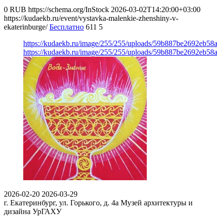
0
RUB
https://schema.org/InStock
2026-03-02T14:20:00+03:00
https://kudaekb.ru/event/vystavka-malenkie-zhenshiny-v-
ekaterinburge/
Бесплатно
611
5
https://kudaekb.ru/image/255/255/uploads/59b887be2692eb5
https://kudaekb.ru/image/255/255/uploads/59b887be2692eb5
2026-02-20
2026-03-29
г. Екатеринбург, ул. Горького, д. 4а
Музей архитектуры и
дизайна УрГАХУ