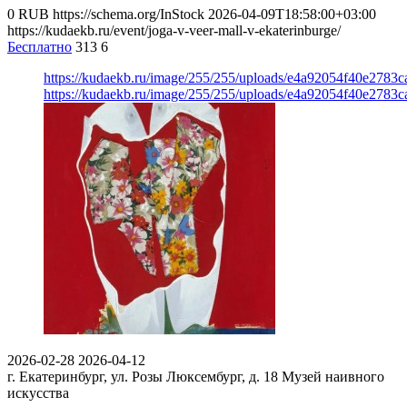
0
RUB
https://schema.org/InStock
2026-04-09T18:58:00+03:00
https://kudaekb.ru/event/joga-v-veer-mall-v-ekaterinburge/
Бесплатно
313
6
https://kudaekb.ru/image/255/255/uploads/e4a92054f40e2783
https://kudaekb.ru/image/255/255/uploads/e4a92054f40e2783
2026-02-28
2026-04-12
г. Екатеринбург, ул. Розы Люксембург, д. 18
Музей наивного
искусства