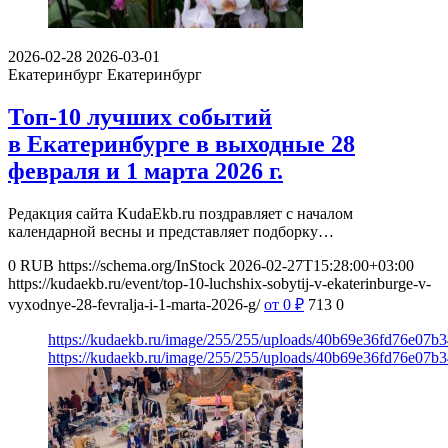
2026-02-28
2026-03-01
Екатеринбург
Екатеринбург
Топ-10 лучших событий
в Екатеринбурге в выходные 28
февраля и 1 марта 2026 г.
Редакция сайта KudaEkb.ru поздравляет с началом
календарной весны и представляет подборку…
0
RUB
https://schema.org/InStock
2026-02-27T15:28:00+03:00
https://kudaekb.ru/event/top-10-luchshix-sobytij-v-ekaterinburge-v-
vyxodnye-28-fevralja-i-1-marta-2026-g/
от 0
₽
713
0
https://kudaekb.ru/image/255/255/uploads/40b69e36fd76e07
https://kudaekb.ru/image/255/255/uploads/40b69e36fd76e07