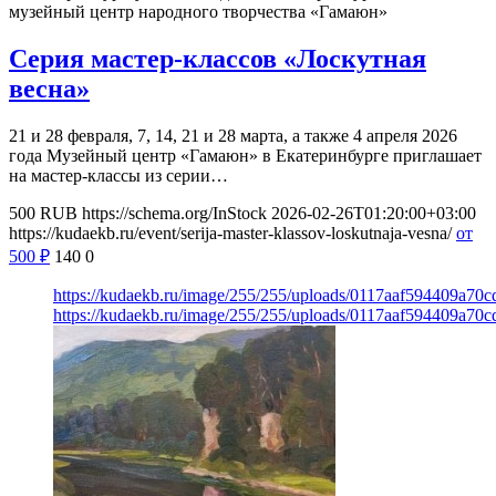
музейный центр народного творчества «Гамаюн»
Серия мастер-классов «Лоскутная
весна»
21 и 28 февраля, 7, 14, 21 и 28 марта, а также 4 апреля 2026
года Музейный центр «Гамаюн» в Екатеринбурге приглашает
на мастер-классы из серии…
500
RUB
https://schema.org/InStock
2026-02-26T01:20:00+03:00
https://kudaekb.ru/event/serija-master-klassov-loskutnaja-vesna/
от
500
₽
140
0
https://kudaekb.ru/image/255/255/uploads/0117aaf594409a7
https://kudaekb.ru/image/255/255/uploads/0117aaf594409a7