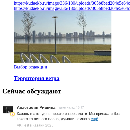
https://kudaekb.ru/image/336/180/uploads/305b8bed204e5e6
https://kudaekb.ru/image/336/180/uploads/305b8bed204e5e6
Выбор редакции
Территория ветра
Сейчас обсуждают
Анастасия Ришина
день назад 16:17
Казань в этот день просто разорвала 🔥 Мы приехали без
какого то четкого плана, думали немного
ещё
VK Fest в Казани 2025