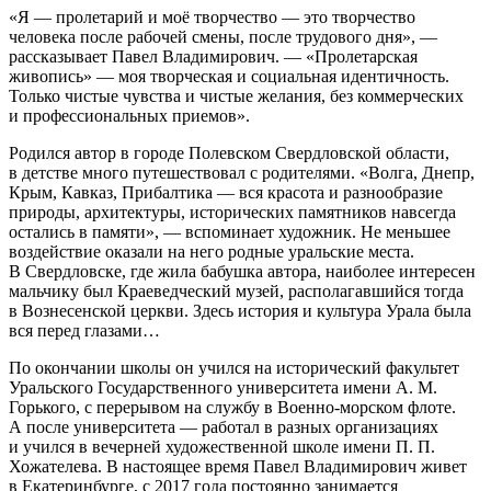
«Я — пролетарий и моё творчество — это творчество
человека после рабочей смены, после трудового дня», —
рассказывает Павел Владимирович. — «Пролетарская
живопись» — моя творческая и социальная идентичность.
Только чистые чувства и чистые желания, без коммерческих
и профессиональных приемов».
Родился автор в городе Полевском Свердловской области,
в детстве много путешествовал с родителями. «Волга, Днепр,
Крым, Кавказ, Прибалтика — вся красота и разнообразие
природы, архитектуры, исторических памятников навсегда
остались в памяти», — вспоминает художник. Не меньшее
воздействие оказали на него родные уральские места.
В Свердловске, где жила бабушка автора, наиболее интересен
мальчику был Краеведческий музей, располагавшийся тогда
в Вознесенской церкви. Здесь история и культура Урала была
вся перед глазами…
По окончании школы он учился на исторический факультет
Уральского Государственного университета имени А. М.
Горького, с перерывом на службу в Военно-морском флоте.
А после университета — работал в разных организациях
и учился в вечерней художественной школе имени П. П.
Хожателева. В настоящее время Павел Владимирович живет
в Екатеринбурге, с 2017 года постоянно занимается