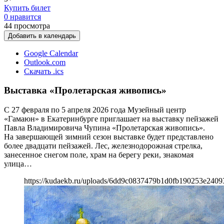
Купить билет
0 нравится
44
просмотра
Добавить в календарь
Google Calendar
Outlook.com
Скачать .ics
Выставка «Пролетарская живопись»
С 27 февраля по 5 апреля 2026 года Музейный центр
«Гамаюн» в Екатеринбурге приглашает на выставку пейзажей
Павла Владимировича Чупина «Пролетарская живопись».
На завершающей зимний сезон выставке будет представлено
более двадцати пейзажей. Лес, железнодорожная стрелка,
занесенное снегом поле, храм на берегу реки, знакомая
улица…
https://kudaekb.ru/uploads/6dd9c0837479b1d0fb190253e2409