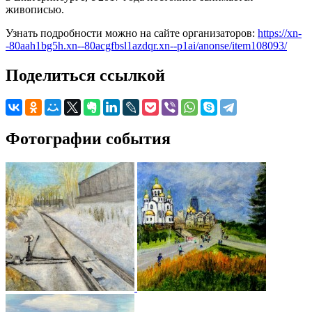
живописью.
Узнать подробности можно на сайте организаторов:
https://xn-
-80aah1bg5h.xn--80acgfbsl1azdqr.xn--p1ai/anonse/item108093/
Поделиться ссылкой
Фотографии события