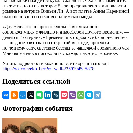
на выставке находится кукла Скарлетт О’Хара в знаменитом
платье из портьер, которое было представлено в киноверсии
романа на актрисе Вивьен Ли. А вот платье Анны Карениной
было основано на веяниях парижской моды.
«Для меня это не просто куклы, а возможность
соприкоснуться с жизнью и атмосферой другого времени», —
делится Екатерина. «Времени, в котором все было неспешно
— поздние завтраки на открытой веранде, прогулки
по летнему саду, светские беседы за чашечкой ароматного чая.
Мне бы хотелось поговорить с каждой из этих героинь».
Узнать подробности можно на сайте организаторов:
https://vk.com/ekb_bce?w=wall-22597945_5878
Поделиться ссылкой
Фотографии события