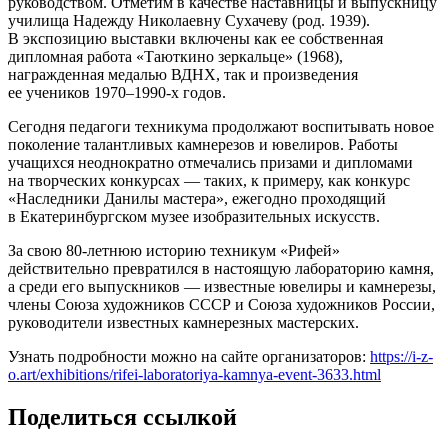
руководством. Отметим в качестве наставницы и выпускницу
училища Надежду Николаевну Сухачеву (род. 1939).
В экспозицию выставки включены как ее собственная
дипломная работа «Таюткино зеркальце» (1968),
награжденная медалью ВДНХ, так и произведения
ее учеников 1970–1990-х годов.
Сегодня педагоги техникума продолжают воспитывать новое
поколение талантливых камнерезов и ювелиров. Работы
учащихся неоднократно отмечались призами и дипломами
на творческих конкурсах — таких, к примеру, как конкурс
«Наследники Данилы мастера», ежегодно проходящий
в Екатеринбургском музее изобразительных искусств.
За свою 80-летнюю историю техникум «Рифей»
действительно превратился в настоящую лабораторию камня,
а среди его выпускников — известные ювелиры и камнерезы,
члены Союза художников СССР и Союза художников России,
руководители известных камнерезных мастерских.
Узнать подробности можно на сайте организаторов:
https://i-z-
o.art/exhibitions/rifei-laboratoriya-kamnya-event-3633.html
Поделиться ссылкой