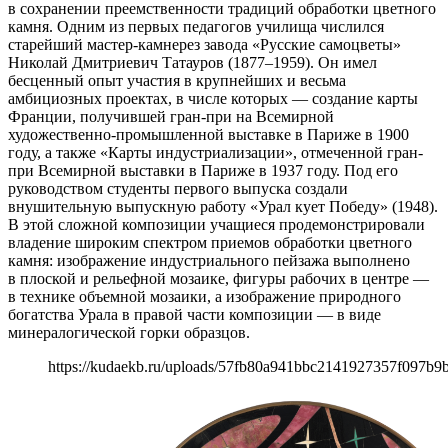
в сохранении преемственности традиций обработки цветного
камня. Одним из первых педагогов училища числился
старейший мастер-камнерез завода «Русские самоцветы»
Николай Дмитриевич Татауров (1877–1959). Он имел
бесценный опыт участия в крупнейших и весьма
амбициозных проектах, в числе которых — создание карты
Франции, получившей гран-при на Всемирной
художественно-промышленной выставке в Париже в 1900
году, а также «Карты индустриализации», отмеченной гран-
при Всемирной выставки в Париже в 1937 году. Под его
руководством студенты первого выпуска создали
внушительную выпускную работу «Урал кует Победу» (1948).
В этой сложной композиции учащиеся продемонстрировали
владение широким спектром приемов обработки цветного
камня: изображение индустриального пейзажа выполнено
в плоской и рельефной мозаике, фигуры рабочих в центре —
в технике объемной мозаики, а изображение природного
богатства Урала в правой части композиции — в виде
минералогической горки образцов.
https://kudaekb.ru/uploads/57fb80a941bbc2141927357f097b9