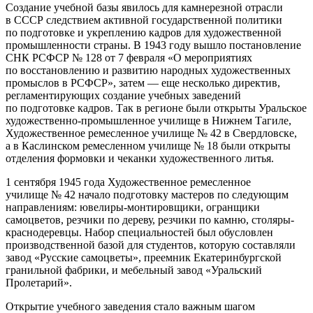
Создание учебной базы явилось для камнерезной отрасли
в СССР следствием активной государственной политики
по подготовке и укреплению кадров для художественной
промышленности страны. В 1943 году вышло постановление
СНК РСФСР № 128 от 7 февраля «О мероприятиях
по восстановлению и развитию народных художественных
промыслов в РСФСР», затем — еще несколько директив,
регламентирующих создание учебных заведений
по подготовке кадров. Так в регионе были открыты Уральское
художественно-промышленное училище в Нижнем Тагиле,
Художественное ремесленное училище № 42 в Свердловске,
а в Каслинском ремесленном училище № 18 были открыты
отделения формовки и чеканки художественного литья.
1 сентября 1945 года Художественное ремесленное
училище № 42 начало подготовку мастеров по следующим
направлениям: ювелиры-монтировщики, огранщики
самоцветов, резчики по дереву, резчики по камню, столяры-
краснодеревцы. Набор специальностей был обусловлен
производственной базой для студентов, которую составляли
завод «Русские самоцветы», преемник Екатеринбургской
гранильной фабрики, и мебельный завод «Уральский
Пролетарий».
Открытие учебного заведения стало важным шагом