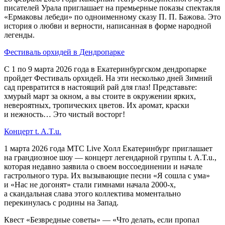
писателей Урала приглашает на премьерные показы спектакля
«Ермаковы лебеди» по одноименному сказу П. П. Бажова. Это
история о любви и верности, написанная в форме народной
легенды.
Фестиваль орхидей в Дендропарке
С 1 по 9 марта 2026 года в Екатеринбургском дендропарке
пройдет Фестиваль орхидей. На эти несколько дней Зимний
сад превратится в настоящий рай для глаз! Представьте:
хмурый март за окном, а вы стоите в окружении ярких,
невероятных, тропических цветов. Их аромат, краски
и нежность… Это чистый восторг!
Концерт t. A.T.u.
1 марта 2026 года МТС Live Холл Екатеринбург приглашает
на грандиозное шоу — концерт легендарной группы t. A.T.u.,
которая недавно заявила о своем воссоединении и начале
гастрольного тура. Их вызывающие песни «Я сошла с ума»
и «Нас не догонят» стали гимнами начала 2000-х,
а скандальная слава этого коллектива моментально
перекинулась с родины на Запад.
Квест «Безвредные советы» — «Что делать, если пропал