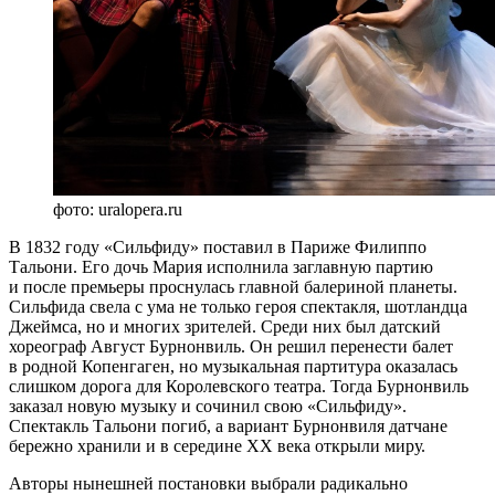
фото: uralopera.ru
В 1832 году «Сильфиду» поставил в Париже Филиппо
Тальони. Его дочь Мария исполнила заглавную партию
и после премьеры проснулась главной балериной планеты.
Сильфида свела с ума не только героя спектакля, шотландца
Джеймса, но и многих зрителей. Среди них был датский
хореограф Август Бурнонвиль. Он решил перенести балет
в родной Копенгаген, но музыкальная партитура оказалась
слишком дорога для Королевского театра. Тогда Бурнонвиль
заказал новую музыку и сочинил свою «Сильфиду».
Спектакль Тальони погиб, а вариант Бурнонвиля датчане
бережно хранили и в середине ХХ века открыли миру.
Авторы нынешней постановки выбрали радикально