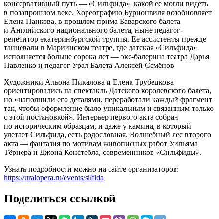
консервативный путь — «Сильфида», какой ее могли видеть
в позапрошлом веке. Хореографию Бурнонвиля возобновляет
Елена Панкова, в прошлом прима Баварского балета
и Английского национального балета, ныне педагог-
репетитор екатеринбургской труппы. Ее ассистенты прежде
танцевали в Мариинском театре, где датская «Сильфида»
исполняется больше сорока лет — экс-балерина театра Дарья
Павленко и педагог Урал Балета Алексей Семёнов.
Художники Альона Пикалова и Елена Трубецкова
ориентировались на спектакль Датского королевского балета,
но «наполнили его деталями, переработали каждый фрагмент
так, чтобы оформление было уникальным и связанным только
с этой постановкой». Интерьер первого акта собран
по историческим образцам, и даже у камина, в который
улетает Сильфида, есть родословная. Волшебный лес второго
акта — фантазия по мотивам живописных работ Уильяма
Тёрнера и Джона Констебла, современников «Сильфиды».
Узнать подробности можно на сайте организаторов:
https://uralopera.ru/events/silfida
Поделиться ссылкой