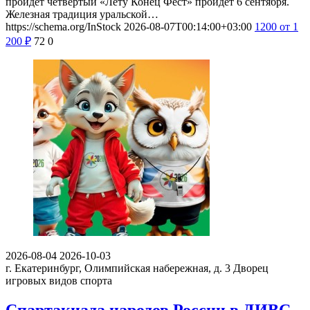
пройдет четвертый «Лету Конец Фест» пройдет 6 сентября.
Железная традиция уральской…
https://schema.org/InStock
2026-08-07T00:14:00+03:00
1200
от 1
200
₽
72
0
2026-08-04
2026-10-03
г. Екатеринбург, Олимпийская набережная, д. 3
Дворец
игровых видов спорта
Спартакиада народов России в ДИВС