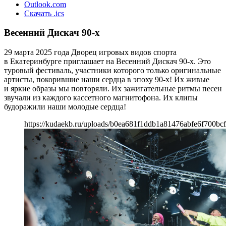
Outlook.com
Скачать .ics
Весенний Дискач 90-х
29 марта 2025 года Дворец игровых видов спорта
в Екатеринбурге приглашает на Весенний Дискач 90-х. Это
туровый фестиваль, участники которого только оригинальные
артисты, покорившие наши сердца в эпоху 90-х! Их живые
и яркие образы мы повторяли. Их зажигательные ритмы песен
звучали из каждого кассетного магнитофона. Их клипы
будоражили наши молодые сердца!
https://kudaekb.ru/uploads/b0ea681f1ddb1a81476abfe6f700bc