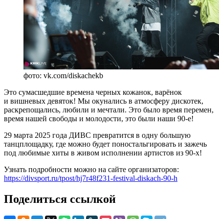
фото: vk.com/diskachekb
Это сумасшедшие времена черных кожанок, варёнок
и вишневых девяток! Мы окунались в атмосферу дискотек,
раскрепощались, любили и мечтали. Это было время перемен,
время нашей свободы и молодости, это были наши 90-е!
29 марта 2025 года ДИВС превратится в одну большую
танцплощадку, где можно будет поностальгировать и зажечь
под любимые хиты в живом исполнении артистов из 90-х!
Узнать подробности можно на сайте организаторов:
https://divsport.ru/tpost/hj7r48f231-festival-diskach-90-h
Поделиться ссылкой