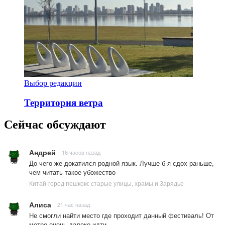
Выбор редакции
Территория ветра
Сейчас обсуждают
Андрей
16 часов назад
До чего же докатился родной язык. Лучше б я сдох раньше,
чем читать такое убожество
Китай-город пешком: старые улицы, храмы и Зарядье
Алиса
21 час назад
Не смогли найти место где проходит данный фестиваль! От
метро очень далеко идти