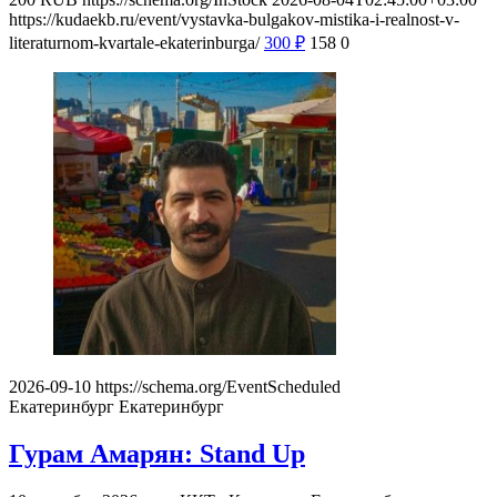
https://kudaekb.ru/event/vystavka-bulgakov-mistika-i-realnost-v-
literaturnom-kvartale-ekaterinburga/
300
₽
158
0
2026-09-10
https://schema.org/EventScheduled
Екатеринбург
Екатеринбург
Гурам Амарян: Stand Up