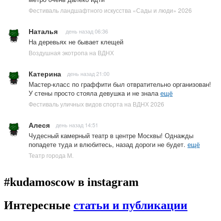
Фестиваль ландшафтного искусства «Сады и люди» 2026
Наталья
день назад 06:36
На деревьях не бывает клещей
Воздушная экотропа на ВДНХ
Катерина
день назад 21:00
Мастер-класс по граффити был отвратительно организован!
У стены просто стояла девушка и не знала
ещё
Фестиваль уличных видов спорта на ВДНХ 2026
Алеся
день назад 14:51
Чудесный камерный театр в центре Москвы! Однажды
попадете туда и влюбитесь, назад дороги не будет.
ещё
Театр города М.
#kudamoscow в instagram
Интересные
статьи и публикации