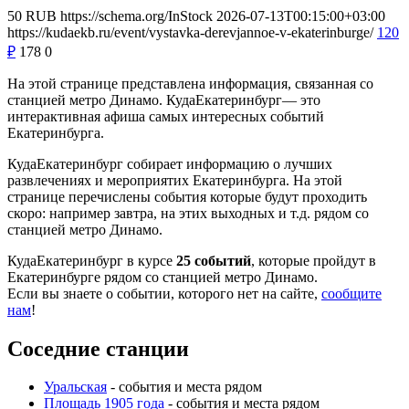
50
RUB
https://schema.org/InStock
2026-07-13T00:15:00+03:00
https://kudaekb.ru/event/vystavka-derevjannoe-v-ekaterinburge/
120
₽
178
0
На этой странице представлена информация, связанная со
станцией метро Динамо. КудаЕкатеринбург— это
интерактивная афиша самых интересных событий
Екатеринбурга.
КудаЕкатеринбург собирает информацию о лучших
развлечениях и мероприятих Екатеринбурга. На этой
странице перечислены события которые будут проходить
скоро: например завтра, на этих выходных и т.д. рядом со
станцией метро Динамо.
КудаЕкатеринбург в курсе
25 событий
, которые пройдут в
Екатеринбурге рядом со станцией метро Динамо.
Если вы знаете о событии, которого нет на сайте,
сообщите
нам
!
Соседние станции
Уральская
- события и места рядом
Площадь 1905 года
- события и места рядом