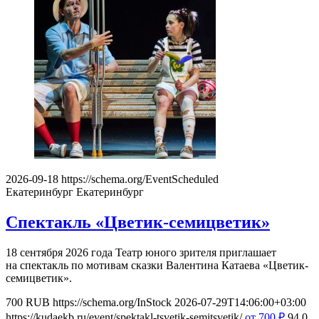
2026-09-18
https://schema.org/EventScheduled
Екатеринбург
Екатеринбург
Спектакль «Цветик-семицветик»
18 сентября 2026 года Театр юного зрителя приглашает
на спектакль по мотивам сказки Валентина Катаева «Цветик-
семицветик».
700
RUB
https://schema.org/InStock
2026-07-29T14:06:00+03:00
https://kudaekb.ru/event/spektakl-tsvetik-semitsvetik/
от 700
₽
94
0