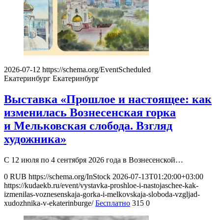
2026-07-12
https://schema.org/EventScheduled
Екатеринбург
Екатеринбург
Выставка «Прошлое и настоящее: как
изменилась Вознесенская горка
и Мельковская слобода. Взгляд
художника»
С 12 июля по 4 сентября 2026 года в Вознесенской…
0
RUB
https://schema.org/InStock
2026-07-13T01:20:00+03:00
https://kudaekb.ru/event/vystavka-proshloe-i-nastojaschee-kak-
izmenilas-voznesenskaja-gorka-i-melkovskaja-sloboda-vzgljad-
xudozhnika-v-ekaterinburge/
Бесплатно
315
0