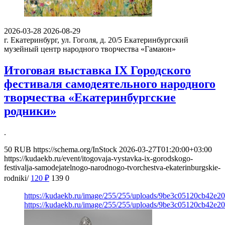
2026-03-28
2026-08-29
г. Екатеринбург, ул. Гоголя, д. 20/5
Екатеринбургский
музейный центр народного творчества «Гамаюн»
Итоговая выставка IX Городского
фестиваля самодеятельного народного
творчества «Екатеринбургские
родники»
.
50
RUB
https://schema.org/InStock
2026-03-27T01:20:00+03:00
https://kudaekb.ru/event/itogovaja-vystavka-ix-gorodskogo-
festivalja-samodejatelnogo-narodnogo-tvorchestva-ekaterinburgskie-
rodniki/
120
₽
139
0
https://kudaekb.ru/image/255/255/uploads/9be3c05120cb42e
https://kudaekb.ru/image/255/255/uploads/9be3c05120cb42e