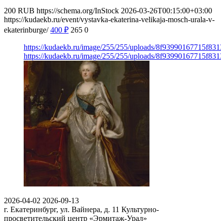
200
RUB
https://schema.org/InStock
2026-03-26T00:15:00+03:00
https://kudaekb.ru/event/vystavka-ekaterina-velikaja-mosch-urala-v-
ekaterinburge/
400
₽
265
0
https://kudaekb.ru/image/255/255/uploads/8f93990167715f8
https://kudaekb.ru/image/255/255/uploads/8f93990167715f8
2026-04-02
2026-09-13
г. Екатеринбург, ул. Вайнера, д. 11
Культурно-
просветительский центр «Эрмитаж-Урал»