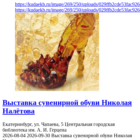
https://kudaekb.ru/image/269/250/uploads/029ffb2cde53fac92
https://kudaekb.ru/image/269/250/uploads/029ffb2cde53fac92
Выставка сувенирной обуви Николая
Налётова
Екатеринбург, ул. Чапаева, 5
Центральная городская
библиотека им. А. И. Герцена
2026-08-04
2026-09-30
Выставка сувенирной обуви Николая