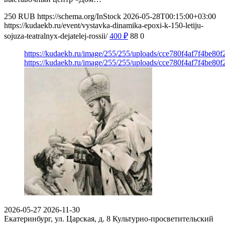
250
RUB
https://schema.org/InStock
2026-05-28T00:15:00+03:00
https://kudaekb.ru/event/vystavka-dinamika-epoxi-k-150-letiju-
sojuza-teatralnyx-dejatelej-rossii/
400
₽
88
0
https://kudaekb.ru/image/255/255/uploads/cce780f4af7f4be80
https://kudaekb.ru/image/255/255/uploads/cce780f4af7f4be80
2026-05-27
2026-11-30
Екатеринбург, ул. Царская, д. 8
Культурно-просветительский