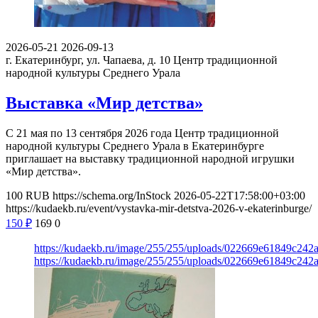
2026-05-21
2026-09-13
г. Екатеринбург, ул. Чапаева, д. 10
Центр традиционной
народной культуры Среднего Урала
Выставка «Мир детства»
С 21 мая по 13 сентября 2026 года Центр традиционной
народной культуры Среднего Урала в Екатеринбурге
приглашает на выставку традиционной народной игрушки
«Мир детства».
100
RUB
https://schema.org/InStock
2026-05-22T17:58:00+03:00
https://kudaekb.ru/event/vystavka-mir-detstva-2026-v-ekaterinburge/
150
₽
169
0
https://kudaekb.ru/image/255/255/uploads/022669e61849c24
https://kudaekb.ru/image/255/255/uploads/022669e61849c24