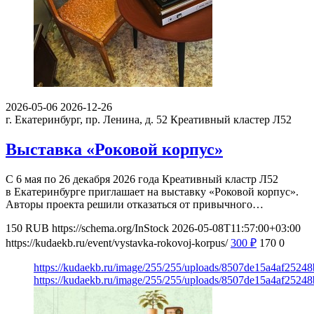
2026-05-06
2026-12-26
г. Екатеринбург, пр. Ленина, д. 52
Креативный кластер Л52
Выставка «Роковой корпус»
С 6 мая по 26 декабря 2026 года Креативный кластр Л52
в Екатеринбурге приглашает на выставку «Роковой корпус».
Авторы проекта решили отказаться от привычного…
150
RUB
https://schema.org/InStock
2026-05-08T11:57:00+03:00
https://kudaekb.ru/event/vystavka-rokovoj-korpus/
300
₽
170
0
https://kudaekb.ru/image/255/255/uploads/8507de15a4af2524
https://kudaekb.ru/image/255/255/uploads/8507de15a4af2524