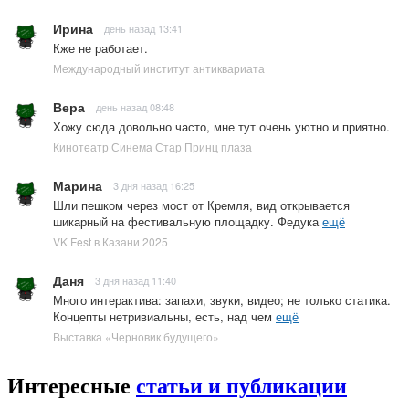
Ирина
день назад 13:41
Кже не работает.
Международный институт антиквариата
Вера
день назад 08:48
Хожу сюда довольно часто, мне тут очень уютно и приятно.
Кинотеатр Синема Стар Принц плаза
Марина
3 дня назад 16:25
Шли пешком через мост от Кремля, вид открывается
шикарный на фестивальную площадку. Федука
ещё
VK Fest в Казани 2025
Даня
3 дня назад 11:40
Много интерактива: запахи, звуки, видео; не только статика.
Концепты нетривиальны, есть, над чем
ещё
Выставка «Черновик будущего»
Интересные
статьи и публикации