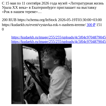
С 15 мая по 11 сентября 2026 года музей «Литературная жизнь
Урала ХХ века» в Екатеринбурге приглашает на выставку
«Рок в нашем тереме»…
200
RUB
https://schema.org/InStock
2026-05-19T03:30:00+03:00
https://kudaekb.ru/event/vystavka-rok-v-nashem-tereme/
300
₽
151
0
https://kudaekb.ru/image/255/255/uploads/4c5f04c970487904
https://kudaekb.ru/image/255/255/uploads/4c5f04c970487904