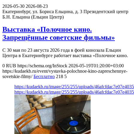
2026-05-30
2026-08-23
Екатеринбург, ул. Бориса Ельцина, д. 3
Президентский центр
Б.Н. Ельцина (Ельцин Центр)
Выставка «Полочное кино.
Запрещённые советские фильмы»
С 30 мая по 23 августа 2026 года в фоей кинозала Ельцин
Центра в Екатеринбурге работает выставка «Полочное кино.
0
RUB
https://schema.org/InStock
2026-05-19T01:20:00+03:00
https://kudaekb.ru/event/vystavka-polochnoe-kino-zapreschennye-
sovetskie-filmy/
Бесплатно
218
5
https://kudaekb.ru/image/255/255/uploads/46afcfdac7e07e40
https://kudaekb.ru/image/255/255/uploads/46afcfdac7e07e40