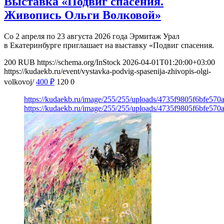
Выставка «Подвиг спасения.
Живопись Ольги Волковой»
Со 2 апреля по 23 августа 2026 года Эрмитаж Урал
в Екатеринбурге приглашает на выставку «Подвиг спасения.
200
RUB
https://schema.org/InStock
2026-04-01T01:20:00+03:00
https://kudaekb.ru/event/vystavka-podvig-spasenija-zhivopis-olgi-
volkovoj/
400
₽
120
0
https://kudaekb.ru/image/255/255/uploads/4735f9805f6bfe57
https://kudaekb.ru/image/255/255/uploads/4735f9805f6bfe57