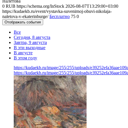
Налётова
0
RUB
https://schema.org/InStock
2026-08-07T13:29:00+03:00
https://kudaekb.ru/event/vystavka-suvenirnoj-obuvi-nikolaja-
naletova-v-ekaterinburge/
Бесплатно
75
0
Отображать события
Все
Сегодня, 8 августа
Завтра, 9 августа
В эти выходные
В августе
В этом году
https://kudaekb.ru/image/255/255/uploads/e39252efa36aae10
https://kudaekb.ru/image/255/255/uploads/e39252efa36aae10