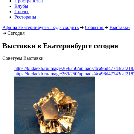
Пространства
Клубы
Прочее
Рестораны
Афиша Екатеринбурга - куда сходить
➔
События
➔
Выставки
➔
Сегодня
Выставки в Екатеринбурге сегодня
Советуем Выставки
https://kudaekb.ru/image/269/250/uploads/4ca96d47743caf2
https://kudaekb.ru/image/269/250/uploads/4ca96d47743caf2