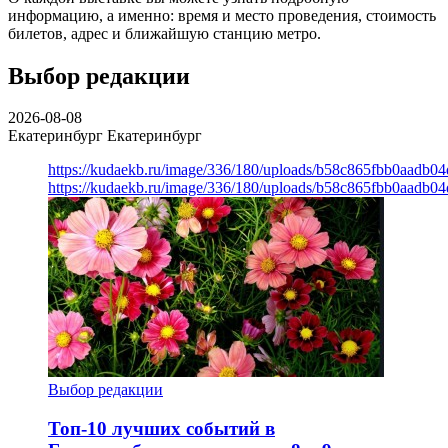
информацию, а именно: время и место проведения, стоимость
билетов, адрес и ближайшую станцию метро.
Выбор редакции
2026-08-08
Екатеринбург
Екатеринбург
https://kudaekb.ru/image/336/180/uploads/b58c865fbb0aadb0
https://kudaekb.ru/image/336/180/uploads/b58c865fbb0aadb0
Выбор редакции
Топ-10 лучших событий в