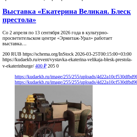
Выставка «Екатерина Великая. Блеск
престола»
Со 2 апреля по 13 сентября 2026 года в культурно-
просветительском центре «Эрмитаж-Урал» работает
выставка…
200
RUB
https://schema.org/InStock
2026-03-25T00:15:00+03:00
https://kudaekb.ru/event/vystavka-ekaterina-velikaja-blesk-prestola-
v-ekaterinburge/
400
₽
205
0
https://kudaekb.ru/image/255/255/uploads/4d22a10cf530dfbd
https://kudaekb.ru/image/255/255/uploads/4d22a10cf530dfbd