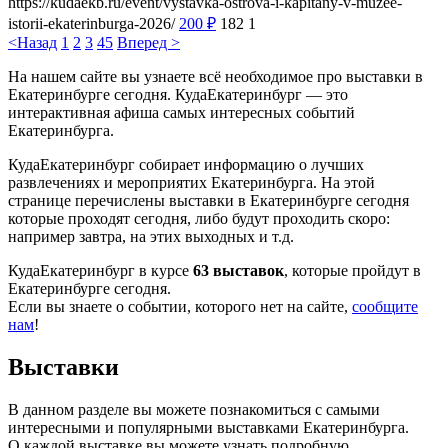
https://kudaekb.ru/event/vystavka-ostrova-i-kapitany-v-muzee-
istorii-ekaterinburga-2026/
200
₽
182
1
<Назад
1
2
3
4
5
Вперед >
На нашем сайте вы узнаете всё необходимое про выставки в
Екатеринбурге сегодня. КудаЕкатеринбург — это
интерактивная афиша самых интересных событий
Екатеринбурга.
КудаЕкатеринбург собирает информацию о лучших
развлечениях и мероприятих Екатеринбурга. На этой
странице перечислены выставки в Екатеринбурге сегодня
которые проходят сегодня, либо будут проходить скоро:
например завтра, на этих выходных и т.д.
КудаЕкатеринбург в курсе
63 выставок
, которые пройдут в
Екатеринбурге сегодня.
Если вы знаете о событии, которого нет на сайте,
сообщите
нам
!
Выставки
В данном разделе вы можете познакомиться с самыми
интересными и популярными выставками Екатеринбурга.
О каждой выставке вы можете узнать подробную