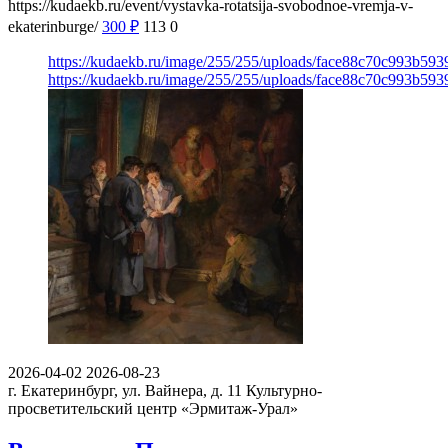
https://kudaekb.ru/event/vystavka-rotatsija-svobodnoe-vremja-v-
ekaterinburge/
300
₽
113
0
https://kudaekb.ru/image/255/255/uploads/face88c70c993b59
https://kudaekb.ru/image/255/255/uploads/face88c70c993b59
2026-04-02
2026-08-23
г. Екатеринбург, ул. Вайнера, д. 11
Культурно-
просветительский центр «Эрмитаж-Урал»