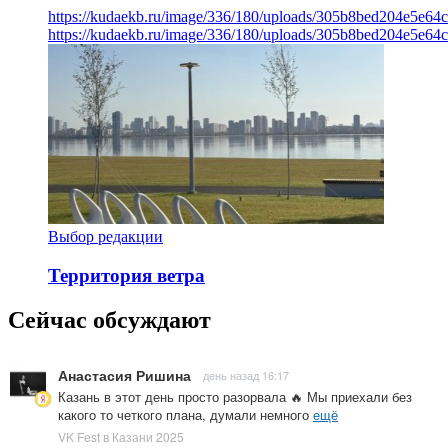
https://kudaekb.ru/image/336/180/uploads/305b8bed204e5e6
https://kudaekb.ru/image/336/180/uploads/305b8bed204e5e6
Выбор редакции
Территория ветра
Сейчас обсуждают
Анастасия Ришина
день назад 16:17
Казань в этот день просто разорвала 🔥 Мы приехали без
какого то четкого плана, думали немного
ещё
VK Fest в Казани 2025