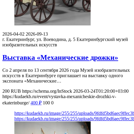
2026-04-02
2026-09-13
г. Екатеринбург, ул. Воеводина, д. 5
Екатеринбургский музей
изобразительных искусств
Выставка «Механические дрожки»
Со 2 апреля по 13 сентября 2026 года Музей изобразительных
искусств в Екатеринбурге приглашает на выставку одного
экспоната «Механические…
200
RUB
https://schema.org/InStock
2026-03-24T01:20:00+03:00
https://kudaekb.ru/event/vystavka-mexanicheskie-drozhki-v-
ekaterinburge/
400
₽
100
0
https://kudaekb.ru/image/255/255/uploads/9fdfd5bd6aec9ffe
https://kudaekb.ru/image/255/255/uploads/9fdfd5bd6aec9ffe