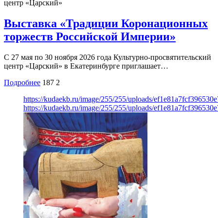
центр «Царский»
Выставка «Традиции Коронационных
торжеств Российской Империи»
С 27 мая по 30 ноября 2026 года Культурно-просвятительский
центр «Царский» в Екатеринбурге приглашает…
Подробнее
187
2
https://kudaekb.ru/image/255/255/uploads/ef1e81a7fcf396530
https://kudaekb.ru/image/255/255/uploads/ef1e81a7fcf396530