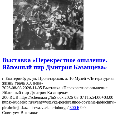
Выставка «Перекрестное опыление.
Яблочный пир Дмитрия Казанцева»
г. Екатеринбург, ул. Пролетарская, д. 10
Музей «Литературная
жизнь Урала ХХ века»
2026-08-08
2026-11-05
Выставка «Перекрестное опыление.
Яблочный пир Дмитрия Казанцева»
200
RUB
https://schema.org/InStock
2026-08-07T15:54:00+03:00
https://kudaekb.ru/event/vystavka-perekrestnoe-opylenie-jablochnyj-
pir-dmitrija-kazantseva-v-ekaterinburge/
300
₽
9
0
Советуем Выставки