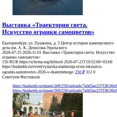
Выставка «Траектория света.
Искусство огранки самоцветов»
Екатеринбург, ул. Пушкина, д. 5
Центр истории камнерезного
дела им. А. К. Денисова-Уральского
2026-07-25
2026-11-01
Выставка «Траектория света. Искусство
огранки самоцветов»
150
RUB
https://schema.org/InStock
2026-07-21T10:52:00+03:00
https://kudaekb.ru/event/vystavka-traektorija-sveta-iskusstvo-
ogranki-samotsvetov-2026-v-ekaterinburge/
250
₽
312
0
Советуем Фестивали
https://kudaekb.ru/image/269/250/uploads/7a0d3ae237f381f0
https://kudaekb.ru/image/269/250/uploads/7a0d3ae237f381f0