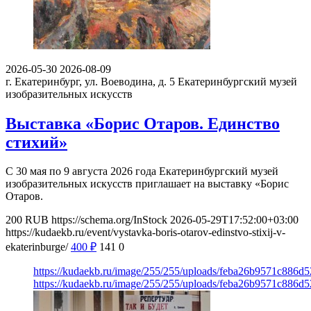
2026-05-30
2026-08-09
г. Екатеринбург, ул. Воеводина, д. 5
Екатеринбургский музей
изобразительных искусств
Выставка «Борис Отаров. Единство
стихий»
С 30 мая по 9 августа 2026 года Екатеринбургский музей
изобразительных искусств приглашает на выставку «Борис
Отаров.
200
RUB
https://schema.org/InStock
2026-05-29T17:52:00+03:00
https://kudaekb.ru/event/vystavka-boris-otarov-edinstvo-stixij-v-
ekaterinburge/
400
₽
141
0
https://kudaekb.ru/image/255/255/uploads/feba26b9571c886d
https://kudaekb.ru/image/255/255/uploads/feba26b9571c886d