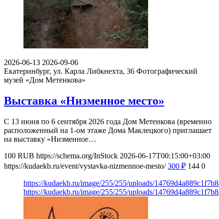
2026-06-13
2026-09-06
Екатеринбург, ул. Карла Либкнехта, 36
Фотографический
музей «Дом Метенкова»
Выставка «Низменное место»
С 13 июня по 6 сентября 2026 года Дом Метенкова (временно
расположенный на 1-ом этаже Дома Маклецкого) приглашает
на выставку «Низменное…
100
RUB
https://schema.org/InStock
2026-06-17T00:15:00+03:00
https://kudaekb.ru/event/vystavka-nizmennoe-mesto/
300
₽
144
0
https://kudaekb.ru/image/255/255/uploads/14769d4a889c1f7
https://kudaekb.ru/image/255/255/uploads/14769d4a889c1f7