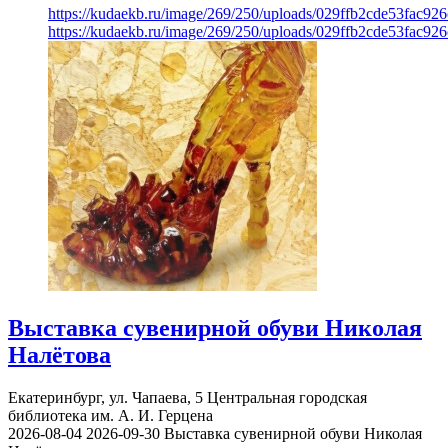
https://kudaekb.ru/image/269/250/uploads/029ffb2cde53fac92
https://kudaekb.ru/image/269/250/uploads/029ffb2cde53fac92
Выставка сувенирной обуви Николая
Налётова
Екатеринбург, ул. Чапаева, 5
Центральная городская
библиотека им. А. И. Герцена
2026-08-04
2026-09-30
Выставка сувенирной обуви Николая