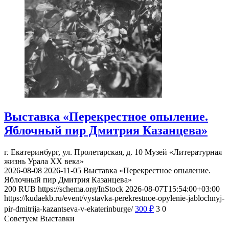
Выставка «Перекрестное опыление.
Яблочный пир Дмитрия Казанцева»
г. Екатеринбург, ул. Пролетарская, д. 10
Музей «Литературная
жизнь Урала ХХ века»
2026-08-08
2026-11-05
Выставка «Перекрестное опыление.
Яблочный пир Дмитрия Казанцева»
200
RUB
https://schema.org/InStock
2026-08-07T15:54:00+03:00
https://kudaekb.ru/event/vystavka-perekrestnoe-opylenie-jablochnyj-
pir-dmitrija-kazantseva-v-ekaterinburge/
300
₽
3
0
Советуем Выставки