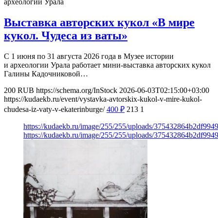
археологии Урала
Выставка авторских кукол «В мире
кукол. Чудеса из ваты»
С 1 июня по 31 августа 2026 года в Музее истории
и археологии Урала работает мини-выставка авторских кукол
Галины Кадочниковой…
200
RUB
https://schema.org/InStock
2026-06-03T02:15:00+03:00
https://kudaekb.ru/event/vystavka-avtorskix-kukol-v-mire-kukol-
chudesa-iz-vaty-v-ekaterinburge/
400
₽
213
1
https://kudaekb.ru/image/255/255/uploads/375432864b2df99
https://kudaekb.ru/image/255/255/uploads/375432864b2df99