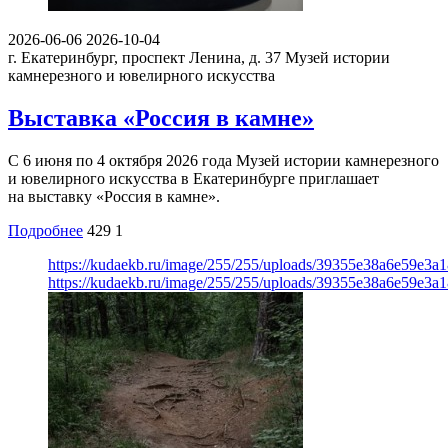
2026-06-06
2026-10-04
г. Екатеринбург, проспект Ленина, д. 37
Музей истории
камнерезного и ювелирного искусства
Выставка «Россия в камне»
С 6 июня по 4 октября 2026 года Музей истории камнерезного
и ювелирного искусства в Екатеринбурге приглашает
на выставку «Россия в камне».
Подробнее
429
1
https://kudaekb.ru/image/255/255/uploads/39355e38a6e59e3
https://kudaekb.ru/image/255/255/uploads/39355e38a6e59e3