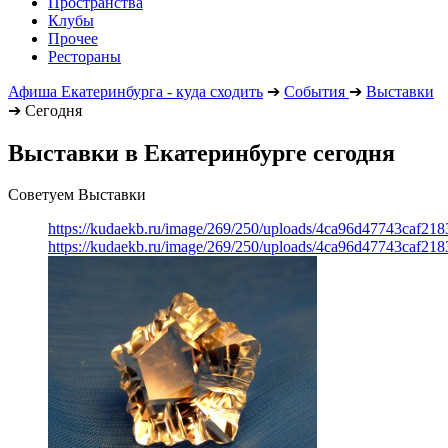
Пространства
Клубы
Прочее
Рестораны
Афиша Екатеринбурга - куда сходить
➔
События
➔
Выставки
➔
Сегодня
Выставки в Екатеринбурге сегодня
Советуем Выставки
https://kudaekb.ru/image/269/250/uploads/4ca96d47743caf2
https://kudaekb.ru/image/269/250/uploads/4ca96d47743caf2