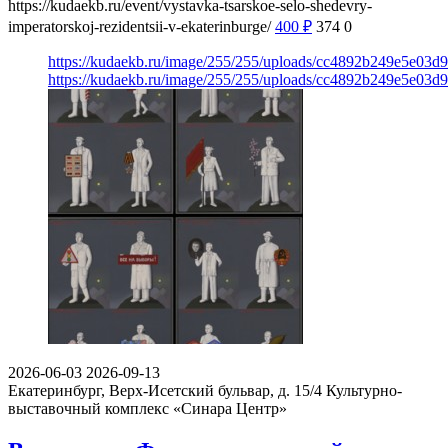
https://kudaekb.ru/event/vystavka-tsarskoe-selo-shedevry-
imperatorskoj-rezidentsii-v-ekaterinburge/
400
₽
374
0
https://kudaekb.ru/image/255/255/uploads/cc4892b249e5e03
https://kudaekb.ru/image/255/255/uploads/cc4892b249e5e03
2026-06-03
2026-09-13
Екатеринбург, Верх-Исетский бульвар, д. 15/4
Культурно-
выставочный комплекс «Синара Центр»