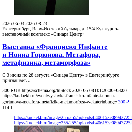
2026-06-03
2026-08-23
Екатеринбург, Верх-Исетский бульвар, д. 15/4
Культурно-
выставочный комплекс «Синара Центр»
Выставка «Франциско Инфанте
и Нонна Горюнова. Метафора,
метафизика, метаморфоза»
С 3 июня по 28 августа «Синара Центр» в Екатеринбурге
приглашает…
300
RUB
https://schema.org/InStock
2026-06-08T01:20:00+03:00
https://kudaekb.ru/event/vystavka-frantsisko-infante-i-nonna-
gorjunova-metafora-metafizika-metamorfoza-v-ekaterinburge/
300
₽
114
1
https://kudaekb.ru/image/255/255/uploads/b406153e08943725
https://kudaekb.ru/image/255/255/uploads/b406153e08943725