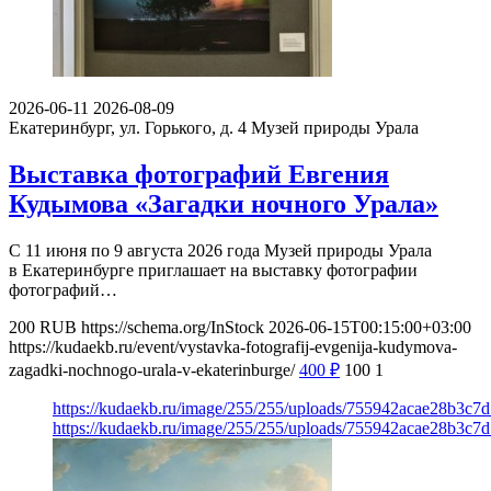
2026-06-11
2026-08-09
Екатеринбург, ул. Горького, д. 4
Музей природы Урала
Выставка фотографий Евгения
Кудымова «Загадки ночного Урала»
С 11 июня по 9 августа 2026 года Музей природы Урала
в Екатеринбурге приглашает на выставку фотографии
фотографий…
200
RUB
https://schema.org/InStock
2026-06-15T00:15:00+03:00
https://kudaekb.ru/event/vystavka-fotografij-evgenija-kudymova-
zagadki-nochnogo-urala-v-ekaterinburge/
400
₽
100
1
https://kudaekb.ru/image/255/255/uploads/755942acae28b3c
https://kudaekb.ru/image/255/255/uploads/755942acae28b3c