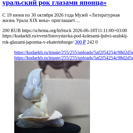
уральский рок глазами японца»
С 19 июня по 30 октября 2026 года Музей «Литературная
жизнь Урала XIX века» приглашает…
200
RUB
https://schema.org/InStock
2026-06-18T11:11:00+03:00
https://kudaekb.ru/event/fotovystavka-pod-kolesami-ljubvi-uralskij-
rok-glazami-japontsa-v-ekaterinburge/
300
₽
242
0
https://kudaekb.ru/image/255/255/uploads/5af2f54254c98d2
https://kudaekb.ru/image/255/255/uploads/5af2f54254c98d2