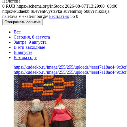
Налётова
0
RUB
https://schema.org/InStock
2026-08-07T13:29:00+03:00
https://kudaekb.ru/event/vystavka-suvenirnoj-obuvi-nikolaja-
naletova-v-ekaterinburge/
Бесплатно
56
0
Отображать события
Все
Сегодня, 8 августа
Завтра, 9 августа
В эти выходные
В августе
В этом году
https://kudaekb.ru/image/255/255/uploads/4eeef7a18ac449c3c
https://kudaekb.ru/image/255/255/uploads/4eeef7a18ac449c3c