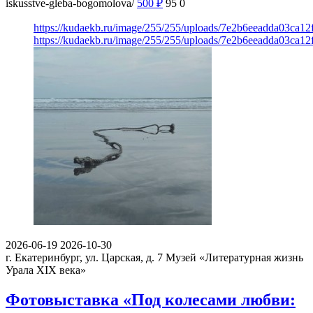
iskusstve-gleba-bogomolova/
500
₽
95
0
https://kudaekb.ru/image/255/255/uploads/7e2b6eeadda03ca1
https://kudaekb.ru/image/255/255/uploads/7e2b6eeadda03ca1
2026-06-19
2026-10-30
г. Екатеринбург, ул. Царская, д. 7
Музей «Литературная жизнь
Урала XIX века»
Фотовыставка «Под колесами любви: