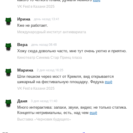
VK Fest в Казани 2025
Ирина
день назад 13:41
Кже не работает.
Международный институт антиквариата
Вера
день назад 08:48
Хожу сюда довольно часто, мне тут очень уютно и приятно.
Кинотеатр Синема Стар Принц плаза
Марина
2 дня назад 16:25
Шли пешком через мост от Кремля, вид открывается
шикарный на фестивальную площадку. Федука
ещё
VK Fest в Казани 2025
Даня
3 дня назад 11:40
Много интерактива: запахи, звуки, видео; не только статика.
Концепты нетривиальны, есть, над чем
ещё
Выставка «Черновик будущего»