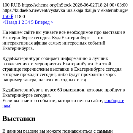
100
RUB
https://schema.org/InStock
2026-06-02T18:24:00+03:00
https://kudaekb.ru/event/vystavka-uralskaja-tkalija-v-ekaterinburge/
150
₽
118
0
<Назад
1
2
3
4
5
Вперед >
На нашем сайте вы узнаете всё необходимое про выставки в
Екатеринбурге сегодня. КудаЕкатеринбург — это
интерактивная афиша самых интересных событий
Екатеринбурга.
КудаЕкатеринбург собирает информацию о лучших
развлечениях и мероприятих Екатеринбурга. На этой
странице перечислены выставки в Екатеринбурге сегодня
которые проходят сегодня, либо будут проходить скоро:
например завтра, на этих выходных и т.д.
КудаЕкатеринбург в курсе
63 выставок
, которые пройдут в
Екатеринбурге сегодня.
Если вы знаете о событии, которого нет на сайте,
сообщите
нам
!
Выставки
В данном разделе вы можете познакомиться с самыми