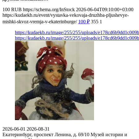
100
RUB
https://schema.org/InStock
2026-06-04T09:10:00+03:00
https://kudaekb.ru/event/vystavka-vekovaja-druzhba-pljushevye-
mishki-skvoz-vremja-v-ekaterinburge/
100
₽
355
1
https://kudaekb.ru/image/255/255/uploads/e178cd6b9dd1c00
https://kudaekb.ru/image/255/255/uploads/e178cd6b9dd1c00
2026-06-01
2026-08-31
Екатеринбург, проспект Ленина, д. 69/10
Музей истории и