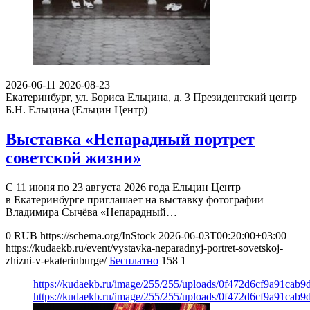
2026-06-11
2026-08-23
Екатеринбург, ул. Бориса Ельцина, д. 3
Президентский центр
Б.Н. Ельцина (Ельцин Центр)
Выставка «Непарадный портрет
советской жизни»
С 11 июня по 23 августа 2026 года Ельцин Центр
в Екатеринбурге приглашает на выставку фотографии
Владимира Сычёва «Непарадный…
0
RUB
https://schema.org/InStock
2026-06-03T00:20:00+03:00
https://kudaekb.ru/event/vystavka-neparadnyj-portret-sovetskoj-
zhizni-v-ekaterinburge/
Бесплатно
158
1
https://kudaekb.ru/image/255/255/uploads/0f472d6cf9a91cab
https://kudaekb.ru/image/255/255/uploads/0f472d6cf9a91cab