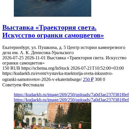
Выставка «Траектория света.
Искусство огранки самоцветов»
Екатеринбург, ул. Пушкина, д. 5
Центр истории камнерезного
дела им. А. К. Денисова-Уральского
2026-07-25
2026-11-01
Выставка «Траектория света. Искусство
огранки самоцветов»
150
RUB
https://schema.org/InStock
2026-07-21T10:52:00+03:00
https://kudaekb.ru/event/vystavka-traektorija-sveta-iskusstvo-
ogranki-samotsvetov-2026-v-ekaterinburge/
250
₽
308
0
Советуем Фестивали
https://kudaekb.ru/image/269/250/uploads/7a0d3ae237f381f0
https://kudaekb.ru/image/269/250/uploads/7a0d3ae237f381f0