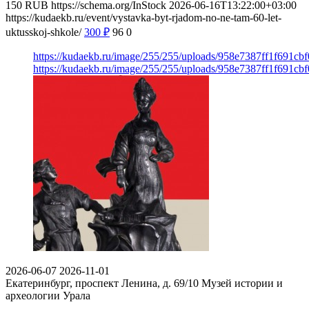
150
RUB
https://schema.org/InStock
2026-06-16T13:22:00+03:00
https://kudaekb.ru/event/vystavka-byt-rjadom-no-ne-tam-60-let-
uktusskoj-shkole/
300
₽
96
0
https://kudaekb.ru/image/255/255/uploads/958e7387ff1f691c
https://kudaekb.ru/image/255/255/uploads/958e7387ff1f691c
2026-06-07
2026-11-01
Екатеринбург, проспект Ленина, д. 69/10
Музей истории и
археологии Урала