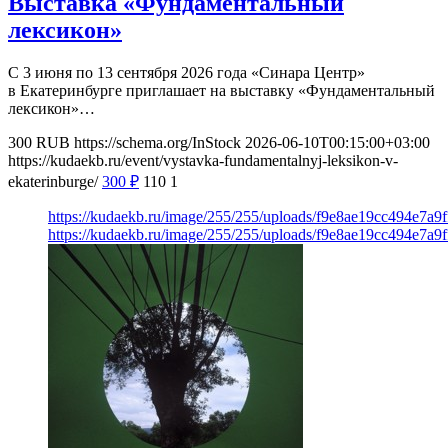
Выставка «Фундаментальный
лексикон»
С 3 июня по 13 сентября 2026 года «Синара Центр»
в Екатеринбурге приглашает на выставку «Фундаментальный
лексикон»…
300
RUB
https://schema.org/InStock
2026-06-10T00:15:00+03:00
https://kudaekb.ru/event/vystavka-fundamentalnyj-leksikon-v-
ekaterinburge/
300
₽
110
1
https://kudaekb.ru/image/255/255/uploads/f9e8ae19cc494e7a
https://kudaekb.ru/image/255/255/uploads/f9e8ae19cc494e7a