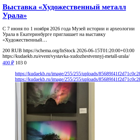
Выставка «Художественный металл
Урала»
С 7 июня по 1 ноября 2026 года Музей истории и археологии
Урала в Екатеринбурге приглашает на выставку
«Художественный…
200
RUB
https://schema.org/InStock
2026-06-15T01:20:00+03:00
https://kudaekb.ru/event/vystavka-xudozhestvennyj-metall-urala/
400
₽
103
0
https://kudaekb.ru/image/255/255/uploads/85689f41f2d71c0c
https://kudaekb.ru/image/255/255/uploads/85689f41f2d71c0c