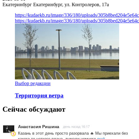
Екатеринбург
Екатеринбург, ул. Контролеров, 17а
https://kudaekb.ru/image/336/180/uploads/305b8bed204e5e6
https://kudaekb.ru/image/336/180/uploads/305b8bed204e5e6
Выбор редакции
Территория ветра
Сейчас обсуждают
Анастасия Ришина
день назад 16:17
Казань в этот день просто разорвала 🔥 Мы приехали без
какого то четкого плана, думали немного
ещё