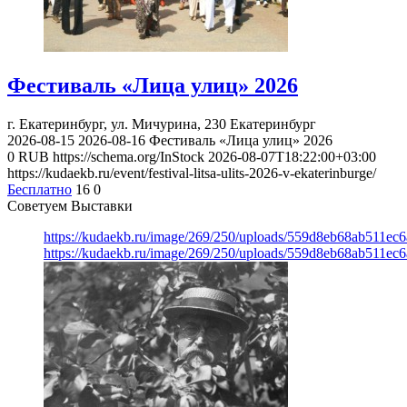
Фестиваль «Лица улиц» 2026
г. Екатеринбург, ул. Мичурина, 230
Екатеринбург
2026-08-15
2026-08-16
Фестиваль «Лица улиц» 2026
0
RUB
https://schema.org/InStock
2026-08-07T18:22:00+03:00
https://kudaekb.ru/event/festival-litsa-ulits-2026-v-ekaterinburge/
Бесплатно
16
0
Советуем Выставки
https://kudaekb.ru/image/269/250/uploads/559d8eb68ab511e
https://kudaekb.ru/image/269/250/uploads/559d8eb68ab511e