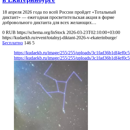
18 апреля 2026 года по всей России пройдет «Тотальный
диктант» — ежегодная просветительская акция в форме
добровольного диктанта для всех желающих…
0
RUB
https://schema.org/InStock
2026-03-23T02:10:00+03:00
https://kudaekb.ru/event/totalnyj-diktant-2026-v-ekaterinburge/
Бесплатно
146
5
https://kudaekb.ru/image/255/255/uploads/3c1fad36b1df4ef0
https://kudaekb.ru/image/255/255/uploads/3c1fad36b1df4ef0