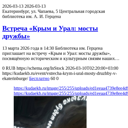
2026-03-13
2026-03-13
Екатеринбург, ул. Чапаева, 5
Центральная городская
библиотека им. А. И. Герцена
Встреча «Крым и Урал: мосты
дружбы»
13 марта 2026 года в 14:30 Библиотека им. Герцена
приглашает на встречу «Крым и Урал: мосты дружбы»,
посвящённую историческим и культурным связям наших…
0
RUB
https://schema.org/InStock
2026-03-10T02:20:00+03:00
https://kudaekb.ru/event/vstrecha-krym-i-ural-mosty-druzhby-v-
ekaterinburge/
Бесплатно
60
0
https://kudaekb.ru/image/255/255/uploads/ed1eeaa4739e8ee
https://kudaekb.ru/image/255/255/uploads/ed1eeaa4739e8ee