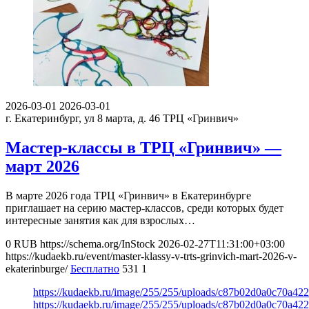
2026-03-01
2026-03-01
г. Екатеринбург, ул 8 марта, д. 46
ТРЦ «Гринвич»
Мастер-классы в ТРЦ «Гринвич» —
март 2026
В марте 2026 года ТРЦ «Гринвич» в Екатеринбурге
приглашает на серию мастер-классов, среди которых будет
интересные занятия как для взрослых…
0
RUB
https://schema.org/InStock
2026-02-27T11:31:00+03:00
https://kudaekb.ru/event/master-klassy-v-trts-grinvich-mart-2026-v-
ekaterinburge/
Бесплатно
531
1
https://kudaekb.ru/image/255/255/uploads/c87b02d0a0c70a4
https://kudaekb.ru/image/255/255/uploads/c87b02d0a0c70a4