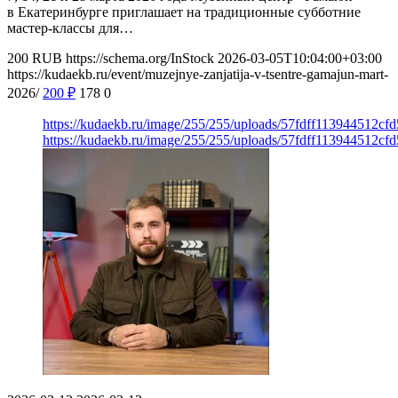
в Екатеринбурге приглашает на традиционные субботние
мастер-классы для…
200
RUB
https://schema.org/InStock
2026-03-05T10:04:00+03:00
https://kudaekb.ru/event/muzejnye-zanjatija-v-tsentre-gamajun-mart-
2026/
200
₽
178
0
https://kudaekb.ru/image/255/255/uploads/57fdff113944512c
https://kudaekb.ru/image/255/255/uploads/57fdff113944512c