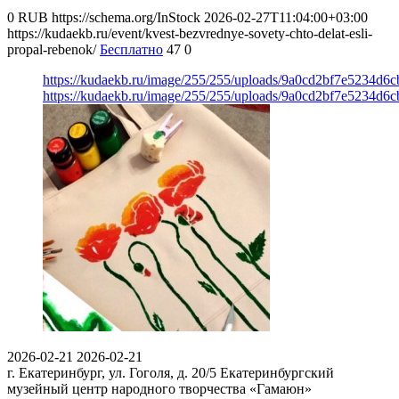
0
RUB
https://schema.org/InStock
2026-02-27T11:04:00+03:00
https://kudaekb.ru/event/kvest-bezvrednye-sovety-chto-delat-esli-
propal-rebenok/
Бесплатно
47
0
https://kudaekb.ru/image/255/255/uploads/9a0cd2bf7e5234d6
https://kudaekb.ru/image/255/255/uploads/9a0cd2bf7e5234d6
2026-02-21
2026-02-21
г. Екатеринбург, ул. Гоголя, д. 20/5
Екатеринбургский
музейный центр народного творчества «Гамаюн»