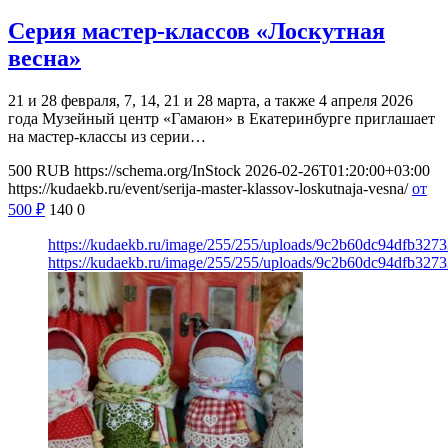
Серия мастер-классов «Лоскутная
весна»
21 и 28 февраля, 7, 14, 21 и 28 марта, а также 4 апреля 2026
года Музейный центр «Гамаюн» в Екатеринбурге приглашает
на мастер-классы из серии…
500
RUB
https://schema.org/InStock
2026-02-26T01:20:00+03:00
https://kudaekb.ru/event/serija-master-klassov-loskutnaja-vesna/
от
500
₽
140
0
https://kudaekb.ru/image/255/255/uploads/9c2b60dc94dfb32
https://kudaekb.ru/image/255/255/uploads/9c2b60dc94dfb32