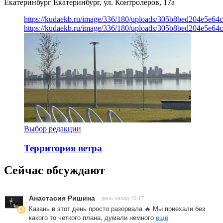
Екатеринбург
Екатеринбург, ул. Контролеров, 17а
https://kudaekb.ru/image/336/180/uploads/305b8bed204e5e6
https://kudaekb.ru/image/336/180/uploads/305b8bed204e5e6
Выбор редакции
Территория ветра
Сейчас обсуждают
Анастасия Ришина
день назад 16:17
Казань в этот день просто разорвала 🔥 Мы приехали без
какого то четкого плана, думали немного
ещё