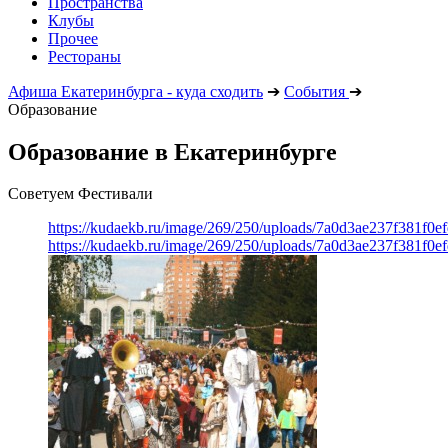
Пространства
Клубы
Прочее
Рестораны
Афиша Екатеринбурга - куда сходить
➔
События
➔
Образование
Образование в Екатеринбурге
Советуем Фестивали
https://kudaekb.ru/image/269/250/uploads/7a0d3ae237f381f0
https://kudaekb.ru/image/269/250/uploads/7a0d3ae237f381f0