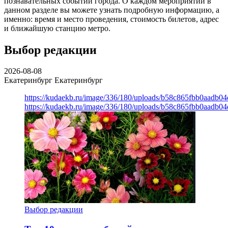
познавательных событий города. О каждом мероприятии в
данном разделе вы можете узнать подробную информацию, а
именно: время и место проведения, стоимость билетов, адрес
и ближайшую станцию метро.
Выбор редакции
2026-08-08
Екатеринбург
Екатеринбург
https://kudaekb.ru/image/336/180/uploads/b58c865fbb0aadb0
https://kudaekb.ru/image/336/180/uploads/b58c865fbb0aadb0
Выбор редакции