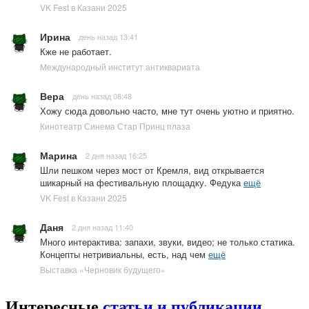
VK Fest в Казани 2025
Ирина
день назад 13:41
Кже не работает.
Международный институт антиквариата
Вера
день назад 08:48
Хожу сюда довольно часто, мне тут очень уютно и приятно.
Кинотеатр Синема Стар Принц плаза
Марина
2 дня назад 16:25
Шли пешком через мост от Кремля, вид открывается
шикарный на фестивальную площадку. Федука
ещё
VK Fest в Казани 2025
Даня
2 дня назад 11:40
Много интерактива: запахи, звуки, видео; не только статика.
Концепты нетривиальны, есть, над чем
ещё
Выставка «Черновик будущего»
Интересные
статьи и публикации