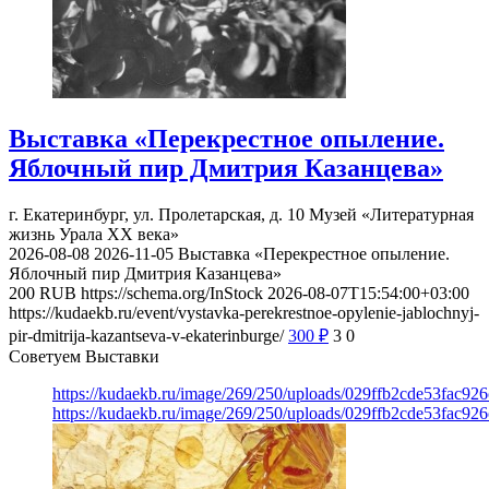
Выставка «Перекрестное опыление.
Яблочный пир Дмитрия Казанцева»
г. Екатеринбург, ул. Пролетарская, д. 10
Музей «Литературная
жизнь Урала ХХ века»
2026-08-08
2026-11-05
Выставка «Перекрестное опыление.
Яблочный пир Дмитрия Казанцева»
200
RUB
https://schema.org/InStock
2026-08-07T15:54:00+03:00
https://kudaekb.ru/event/vystavka-perekrestnoe-opylenie-jablochnyj-
pir-dmitrija-kazantseva-v-ekaterinburge/
300
₽
3
0
Советуем Выставки
https://kudaekb.ru/image/269/250/uploads/029ffb2cde53fac92
https://kudaekb.ru/image/269/250/uploads/029ffb2cde53fac92