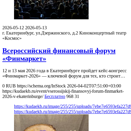
2026-05-12
2026-05-13
г. Екатеринбург, ул.Дзержинского, д.2
Киноконцертный театр
«Космос»
Всероссийский финансовый форум
«Финмаркет»
12 и 13 мая 2026 года в Екатеринбурге пройдет кейс-конгресс
«Финмаркет-2026» — ключевой форум для тех, кто строит…
0
RUB
https://schema.org/InStock
2026-04-02T07:51:00+03:00
https://kudaekb.ru/event/vserossijskij-finansovyj-forum-finmarket-
2026-v-ekaterinburge/
Бесплатно
968
31
https://kudaekb.ru/image/255/255/uploads/7ebe7e6593efa22
https://kudaekb.ru/image/255/255/uploads/7ebe7e6593efa22