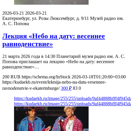
2026-03-21
2026-03-21
Екатеринбург, ул. Розы Люксембург, д. 9/11
Музей радио им.
А. С. Попова
Лекция «Небо на дату: весеннее
равноденствие»
21 марта 2026 года в 14:30 Планетарий музея радио им. А. С.
Попова приглашает на лекцию «Небо на дату: весеннее
равноденствие»…
200
RUB
https://schema.org/InStock
2026-03-18T01:20:00+03:00
https://kudaekb.ru/event/lektsija-nebo-na-datu-vesennee-
ravnodenstvie-v-ekaterinburge/
300
₽
83
0
https://kudaekb.ru/image/255/255/uploads/9af44888bfff4f94
https://kudaekb.ru/image/255/255/uploads/9af44888bfff4f94