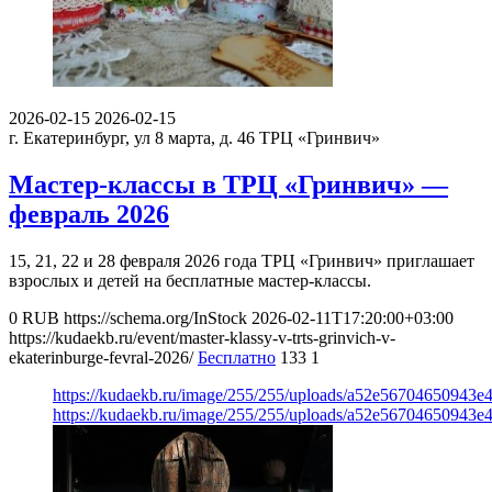
2026-02-15
2026-02-15
г. Екатеринбург, ул 8 марта, д. 46
ТРЦ «Гринвич»
Мастер-классы в ТРЦ «Гринвич» —
февраль 2026
15, 21, 22 и 28 февраля 2026 года ТРЦ «Гринвич» приглашает
взрослых и детей на бесплатные мастер-классы.
0
RUB
https://schema.org/InStock
2026-02-11T17:20:00+03:00
https://kudaekb.ru/event/master-klassy-v-trts-grinvich-v-
ekaterinburge-fevral-2026/
Бесплатно
133
1
https://kudaekb.ru/image/255/255/uploads/a52e56704650943
https://kudaekb.ru/image/255/255/uploads/a52e56704650943