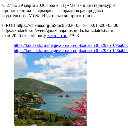
С 27 по 29 марта 2026 года в ТЦ «Мега» в Екатеринбурге
пройдет книжная ярмарка — Гаражная распродажа
издательства МИФ. Издательство приготовит…
0
RUB
https://schema.org/InStock
2026-03-16T00:15:00+03:00
https://kudaekb.ru/event/garazhnaja-rasprodazha-izdatelstva-mif-
mart-2026-ekaterinburg/
Бесплатно
279
3
https://kudaekb.ru/image/255/255/uploads/853b529751096a0
https://kudaekb.ru/image/255/255/uploads/853b529751096a0