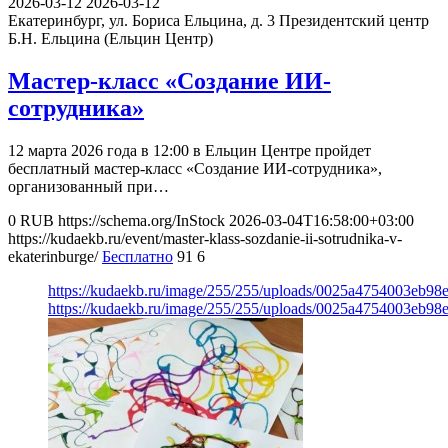
2026-03-12
2026-03-12
Екатеринбург, ул. Бориса Ельцина, д. 3
Президентский центр
Б.Н. Ельцина (Ельцин Центр)
Мастер-класс «Создание ИИ-
сотрудника»
12 марта 2026 года в 12:00 в Ельцин Центре пройдет
бесплатный мастер-класс «Создание ИИ-сотрудника»,
организованный при…
0
RUB
https://schema.org/InStock
2026-03-04T16:58:00+03:00
https://kudaekb.ru/event/master-klass-sozdanie-ii-sotrudnika-v-
ekaterinburge/
Бесплатно
91
6
https://kudaekb.ru/image/255/255/uploads/0025a4754003eb9
https://kudaekb.ru/image/255/255/uploads/0025a4754003eb9