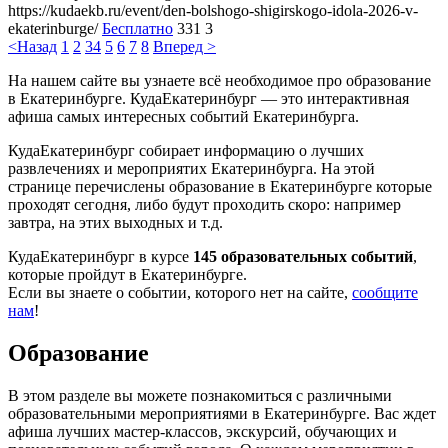
https://kudaekb.ru/event/den-bolshogo-shigirskogo-idola-2026-v-
ekaterinburge/
Бесплатно
331
3
<Назад
1
2
3
4
5
6
7
8
Вперед >
На нашем сайте вы узнаете всё необходимое про образование
в Екатеринбурге. КудаЕкатеринбург — это интерактивная
афиша самых интересных событий Екатеринбурга.
КудаЕкатеринбург собирает информацию о лучших
развлечениях и мероприятих Екатеринбурга. На этой
странице перечислены образование в Екатеринбурге которые
проходят сегодня, либо будут проходить скоро: например
завтра, на этих выходных и т.д.
КудаЕкатеринбург в курсе
145 образовательных событий
,
которые пройдут в Екатеринбурге.
Если вы знаете о событии, которого нет на сайте,
сообщите
нам
!
Образование
В этом разделе вы можете познакомиться с различными
образовательными мероприятиями в Екатеринбурге. Вас ждет
афиша лучших мастер-классов, экскурсий, обучающих и