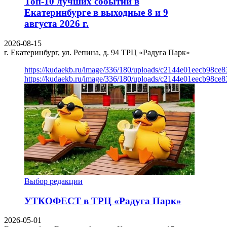
Топ-10 лучших событий в
Екатеринбурге в выходные 8 и 9
августа 2026 г.
2026-08-15
г. Екатеринбург, ул. Репина, д. 94
ТРЦ «Радуга Парк»
https://kudaekb.ru/image/336/180/uploads/c2144e01eecb98c
https://kudaekb.ru/image/336/180/uploads/c2144e01eecb98c
Выбор редакции
УТКОФЕСТ в ТРЦ «Радуга Парк»
2026-05-01