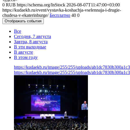
0
RUB
https://schema.org/InStock
2026-08-07T11:47:00+03:00
https://kudaekb.ru/event/vystavka-koshachja-vselennaja-i-drugie-
chudesa-v-ekaterinburge/
Бесплатно
40
0
Отображать события
Все
Сегодня, 7 августа
Завтра, 8 августа
В эти выходные
В августе
В этом году
https://kudaekb.ru/image/255/255/uploads/ab1dc7830b300a1
https://kudaekb.ru/image/255/255/uploads/ab1dc7830b300a1