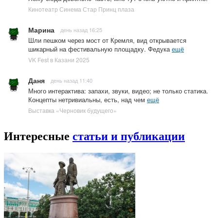
Кинотеатр Синема Стар Принц плаза
Марина
день назад 16:25
Шли пешком через мост от Кремля, вид открывается
шикарный на фестивальную площадку. Федука
ещё
VK Fest в Казани 2025
Даня
день назад 11:40
Много интерактива: запахи, звуки, видео; не только статика.
Концепты нетривиальны, есть, над чем
ещё
Выставка «Черновик будущего»
Интересные
статьи и публикации