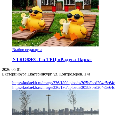
Выбор редакции
УТКОФЕСТ в ТРЦ «Радуга Парк»
2026-05-01
Екатеринбург
Екатеринбург, ул. Контролеров, 17а
https://kudaekb.ru/image/336/180/uploads/305b8bed204e5e6
https://kudaekb.ru/image/336/180/uploads/305b8bed204e5e6