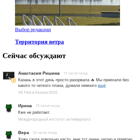
Выбор редакции
Территория ветра
Сейчас обсуждают
Анастасия Ришина
13 часов назад
Казань в этот день просто разорвала 🔥 Мы приехали без
какого то четкого плана, думали немного
ещё
VK Fest в Казани 2025
Ирина
15 часов назад
Кже не работает.
Международный институт антиквариата
Вера
20 часов назад
Хожу сюда довольно часто, мне тут очень уютно и приятно.