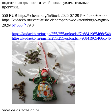
подготовил для посетителей новые увлекательные
прогулки…
550
RUB
https://schema.org/InStock
2026-07-29T08:59:00+03:00
https://kudaekb.ru/event/afisha-dendroparka-v-ekaterinburge-avgust-
2026/
от 650
₽
79
0
https://kudaekb.ru/image/255/255/uploads/f7e6841965466c54
https://kudaekb.ru/image/255/255/uploads/f7e6841965466c54
2026-08-01
2026-08-01