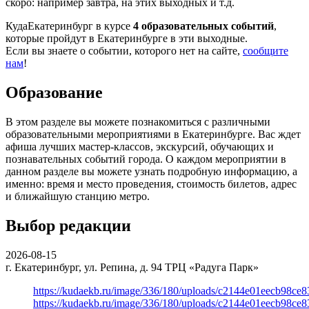
скоро: например завтра, на этих выходных и т.д.
КудаЕкатеринбург в курсе
4 образовательных событий
,
которые пройдут в Екатеринбурге в эти выходные.
Если вы знаете о событии, которого нет на сайте,
сообщите
нам
!
Образование
В этом разделе вы можете познакомиться с различными
образовательными мероприятиями в Екатеринбурге. Вас ждет
афиша лучших мастер-классов, экскурсий, обучающих и
познавательных событий города. О каждом мероприятии в
данном разделе вы можете узнать подробную информацию, а
именно: время и место проведения, стоимость билетов, адрес
и ближайшую станцию метро.
Выбор редакции
2026-08-15
г. Екатеринбург, ул. Репина, д. 94
ТРЦ «Радуга Парк»
https://kudaekb.ru/image/336/180/uploads/c2144e01eecb98c
https://kudaekb.ru/image/336/180/uploads/c2144e01eecb98c