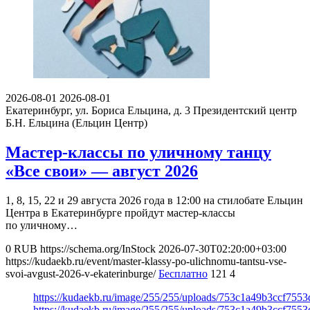
2026-08-01
2026-08-01
Екатеринбург, ул. Бориса Ельцина, д. 3
Президентский центр
Б.Н. Ельцина (Ельцин Центр)
Мастер-классы по уличному танцу
«Все свои» — август 2026
1, 8, 15, 22 и 29 августа 2026 года в 12:00 на стилобате Ельцин
Центра в Екатеринбурге пройдут мастер-классы
по уличному…
0
RUB
https://schema.org/InStock
2026-07-30T02:20:00+03:00
https://kudaekb.ru/event/master-klassy-po-ulichnomu-tantsu-vse-
svoi-avgust-2026-v-ekaterinburge/
Бесплатно
121
4
https://kudaekb.ru/image/255/255/uploads/753c1a49b3ccf75
https://kudaekb.ru/image/255/255/uploads/753c1a49b3ccf75