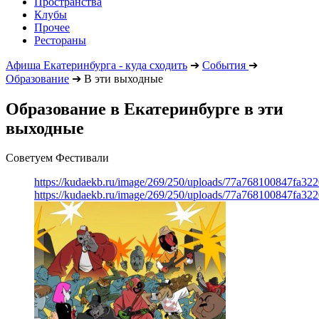
Пространства
Клубы
Прочее
Рестораны
Афиша Екатеринбурга - куда сходить
➔
События
➔
Образование
➔
В эти выходные
Образование в Екатеринбурге в эти
выходные
Советуем Фестивали
https://kudaekb.ru/image/269/250/uploads/77a768100847fa3
https://kudaekb.ru/image/269/250/uploads/77a768100847fa3