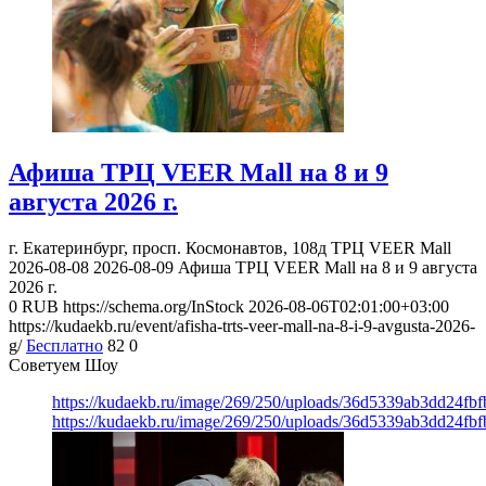
Афиша ТРЦ VEER Mall на 8 и 9
августа 2026 г.
г. Екатеринбург, просп. Космонавтов, 108д
ТРЦ VEER Mall
2026-08-08
2026-08-09
Афиша ТРЦ VEER Mall на 8 и 9 августа
2026 г.
0
RUB
https://schema.org/InStock
2026-08-06T02:01:00+03:00
https://kudaekb.ru/event/afisha-trts-veer-mall-na-8-i-9-avgusta-2026-
g/
Бесплатно
82
0
Советуем Шоу
https://kudaekb.ru/image/269/250/uploads/36d5339ab3dd24fb
https://kudaekb.ru/image/269/250/uploads/36d5339ab3dd24fb