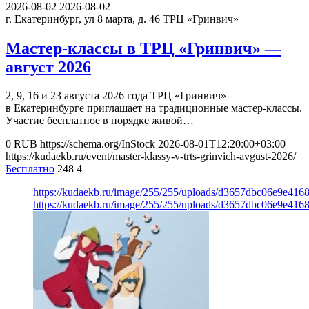
2026-08-02
2026-08-02
г. Екатеринбург, ул 8 марта, д. 46
ТРЦ «Гринвич»
Мастер-классы в ТРЦ «Гринвич» —
август 2026
2, 9, 16 и 23 августа 2026 года ТРЦ «Гринвич»
в Екатеринбурге приглашает на традиционные мастер-классы.
Участие бесплатное в порядке живой…
0
RUB
https://schema.org/InStock
2026-08-01T12:20:00+03:00
https://kudaekb.ru/event/master-klassy-v-trts-grinvich-avgust-2026/
Бесплатно
248
4
https://kudaekb.ru/image/255/255/uploads/d3657dbc06e9e41
https://kudaekb.ru/image/255/255/uploads/d3657dbc06e9e41