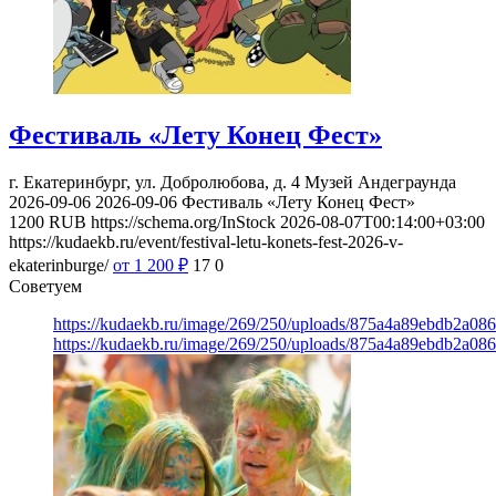
Фестиваль «Лету Конец Фест»
г. Екатеринбург, ул. Добролюбова, д. 4
Музей Андеграунда
2026-09-06
2026-09-06
Фестиваль «Лету Конец Фест»
1200
RUB
https://schema.org/InStock
2026-08-07T00:14:00+03:00
https://kudaekb.ru/event/festival-letu-konets-fest-2026-v-
ekaterinburge/
от 1 200
₽
17
0
Советуем
https://kudaekb.ru/image/269/250/uploads/875a4a89ebdb2a0
https://kudaekb.ru/image/269/250/uploads/875a4a89ebdb2a0