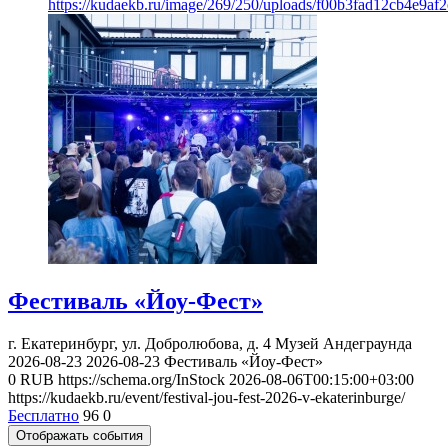
https://kudaekb.ru/image/269/250/uploads/f00b3fad12cb4e9af
Фестиваль «Йоу-Фест»
г. Екатеринбург, ул. Добролюбова, д. 4
Музей Андеграунда
2026-08-23
2026-08-23
Фестиваль «Йоу-Фест»
0
RUB
https://schema.org/InStock
2026-08-06T00:15:00+03:00
https://kudaekb.ru/event/festival-jou-fest-2026-v-ekaterinburge/
Бесплатно
96
0
Отображать события