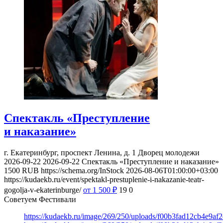
Спектакль «Преступление
и наказание»
г. Екатеринбург, проспект Ленина, д. 1
Дворец молодежи
2026-09-22
2026-09-22
Спектакль «Преступление и наказание»
1500
RUB
https://schema.org/InStock
2026-08-06T01:00:00+03:00
https://kudaekb.ru/event/spektakl-prestuplenie-i-nakazanie-teatr-
gogolja-v-ekaterinburge/
от 1 500
₽
19
0
Советуем Фестивали
https://kudaekb.ru/image/269/250/uploads/f00b3fad12cb4e9af