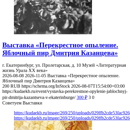
Выставка «Перекрестное опыление.
Яблочный пир Дмитрия Казанцева»
г. Екатеринбург, ул. Пролетарская, д. 10
Музей «Литературная
жизнь Урала ХХ века»
2026-08-08
2026-11-05
Выставка «Перекрестное опыление.
Яблочный пир Дмитрия Казанцева»
200
RUB
https://schema.org/InStock
2026-08-07T15:54:00+03:00
https://kudaekb.ru/event/vystavka-perekrestnoe-opylenie-jablochnyj-
pir-dmitrija-kazantseva-v-ekaterinburge/
300
₽
3
0
Советуем Выставки
https://kudaekb.ru/image/269/250/uploads/029ffb2cde53fac92
https://kudaekb.ru/image/269/250/uploads/029ffb2cde53fac92