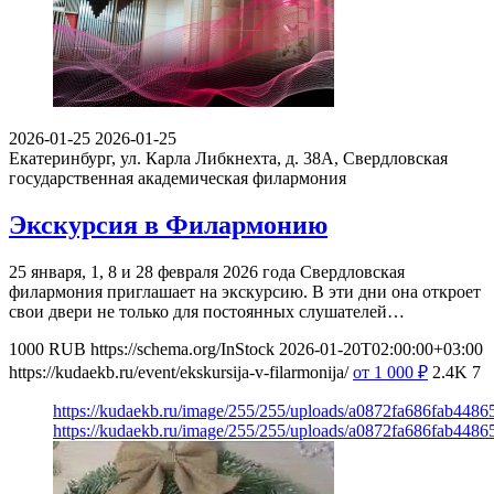
2026-01-25
2026-01-25
Екатеринбург, ул. Карла Либкнехта, д. 38А,
Свердловская
государственная академическая филармония
Экскурсия в Филармонию
25 января, 1, 8 и 28 февраля 2026 года Свердловская
филармония приглашает на экскурсию. В эти дни она откроет
свои двери не только для постоянных слушателей…
1000
RUB
https://schema.org/InStock
2026-01-20T02:00:00+03:00
https://kudaekb.ru/event/ekskursija-v-filarmonija/
от 1 000
₽
2.4K
7
https://kudaekb.ru/image/255/255/uploads/a0872fa686fab44
https://kudaekb.ru/image/255/255/uploads/a0872fa686fab44