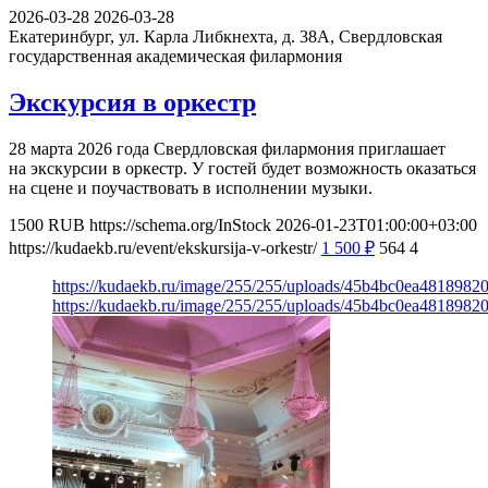
2026-03-28
2026-03-28
Екатеринбург, ул. Карла Либкнехта, д. 38А,
Свердловская
государственная академическая филармония
Экскурсия в оркестр
28 марта 2026 года Свердловская филармония приглашает
на экскурсии в оркестр. У гостей будет возможность оказаться
на сцене и поучаствовать в исполнении музыки.
1500
RUB
https://schema.org/InStock
2026-01-23T01:00:00+03:00
https://kudaekb.ru/event/ekskursija-v-orkestr/
1 500
₽
564
4
https://kudaekb.ru/image/255/255/uploads/45b4bc0ea4818982
https://kudaekb.ru/image/255/255/uploads/45b4bc0ea4818982