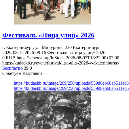
Фестиваль «Лица улиц» 2026
г. Екатеринбург, ул. Мичурина, 230
Екатеринбург
2026-08-15
2026-08-16
Фестиваль «Лица улиц» 2026
0
RUB
https://schema.org/InStock
2026-08-07T18:22:00+03:00
https://kudaekb.ru/event/festival-litsa-ulits-2026-v-ekaterinburge/
Бесплатно
39
0
Советуем Выставки
https://kudaekb.ru/image/269/250/uploads/559d8eb68ab511e
https://kudaekb.ru/image/269/250/uploads/559d8eb68ab511e