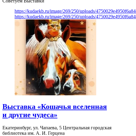
Советуем Выставки
https://kudaekb.ru/image/269/250/uploads/4750029e4950f6a8
https://kudaekb.ru/image/269/250/uploads/4750029e4950f6a8
Выставка «Кошачья вселенная
и другие чудеса»
Екатеринбург, ул. Чапаева, 5
Центральная городская
библиотека им. А. И. Герцена