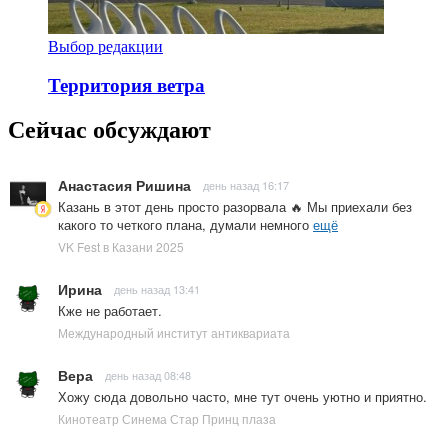
Выбор редакции
Территория ветра
Сейчас обсуждают
Анастасия Ришина
день назад 16:17
Казань в этот день просто разорвала 🔥 Мы приехали без
какого то четкого плана, думали немного
ещё
VK Fest в Казани 2025
Ирина
день назад 13:41
Кже не работает.
Международный институт антиквариата
Вера
день назад 08:48
Хожу сюда довольно часто, мне тут очень уютно и приятно.
Кинотеатр Синема Стар Принц плаза