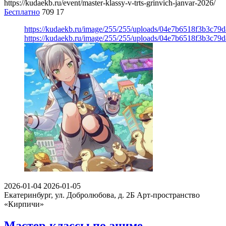
https://kudaekb.ru/event/master-klassy-v-trts-grinvich-janvar-2026/
Бесплатно
709
17
https://kudaekb.ru/image/255/255/uploads/04e7b6518f3b3c7
https://kudaekb.ru/image/255/255/uploads/04e7b6518f3b3c7
2026-01-04
2026-01-05
Екатеринбург, ул. Добролюбова, д. 2Б
Арт-пространство
«Кирпичи»
Мастер-классы по аниме