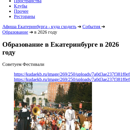
Пространства
Клубы
Прочее
Рестораны
Афиша Екатеринбурга - куда сходить
➔
События
➔
Образование
➔
в 2026 году
Образование в Екатеринбурге в 2026
году
Советуем Фестивали
https://kudaekb.ru/image/269/250/uploads/7a0d3ae237f381f0
https://kudaekb.ru/image/269/250/uploads/7a0d3ae237f381f0