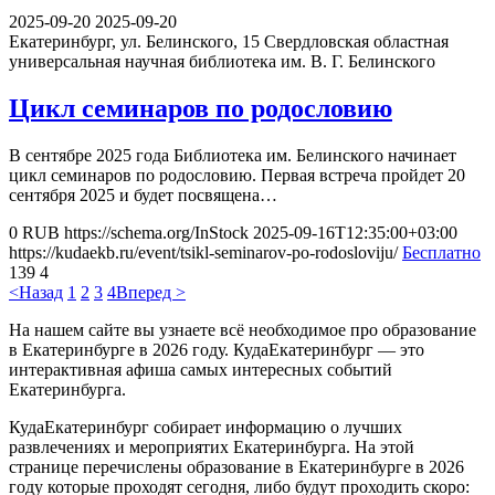
2025-09-20
2025-09-20
Екатеринбург, ул. Белинского, 15
Свердловская областная
универсальная научная библиотека им. В. Г. Белинского
Цикл семинаров по родословию
В сентябре 2025 года Библиотека им. Белинского начинает
цикл семинаров по родословию. Первая встреча пройдет 20
сентября 2025 и будет посвящена…
0
RUB
https://schema.org/InStock
2025-09-16T12:35:00+03:00
https://kudaekb.ru/event/tsikl-seminarov-po-rodosloviju/
Бесплатно
139
4
<Назад
1
2
3
4
Вперед >
На нашем сайте вы узнаете всё необходимое про образование
в Екатеринбурге в 2026 году. КудаЕкатеринбург — это
интерактивная афиша самых интересных событий
Екатеринбурга.
КудаЕкатеринбург собирает информацию о лучших
развлечениях и мероприятих Екатеринбурга. На этой
странице перечислены образование в Екатеринбурге в 2026
году которые проходят сегодня, либо будут проходить скоро: