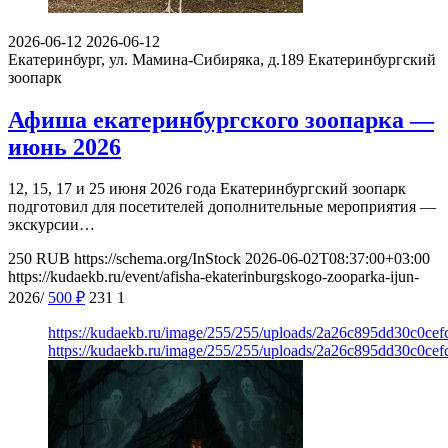
2026-06-12
2026-06-12
Екатеринбург, ул. Мамина-Сибиряка, д.189
Екатеринбургский
зоопарк
Афиша екатеринбургского зоопарка —
июнь 2026
12, 15, 17 и 25 июня 2026 года Екатеринбургский зоопарк
подготовил для посетителей дополнительные мероприятия —
экскурсии…
250
RUB
https://schema.org/InStock
2026-06-02T08:37:00+03:00
https://kudaekb.ru/event/afisha-ekaterinburgskogo-zooparka-ijun-
2026/
500
₽
231
1
https://kudaekb.ru/image/255/255/uploads/2a26c895dd30c0ce
https://kudaekb.ru/image/255/255/uploads/2a26c895dd30c0ce