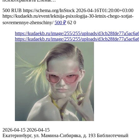
500
RUB
https://schema.org/InStock
2026-04-16T01:20:00+03:00
https://kudaekb.ru/event/lektsija-psixologija-30-letnix-chego-xotjat-
sovremennye-zhenschiny/
500
₽
62
0
https://kudaekb.ru/image/255/255/uploads/d3cb28fde77a5ac6
https://kudaekb.ru/image/255/255/uploads/d3cb28fde77a5ac6
2026-04-15
2026-04-15
Екатеринбург, ул. Мамина-Сибиряка, д. 193
Библиотечный