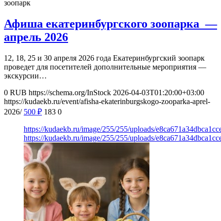
зоопарк
Афиша екатеринбургского зоопарка —
апрель 2026
12, 18, 25 и 30 апреля 2026 года Екатеринбургский зоопарк
проведет для посетителей дополнительные мероприятия —
экскурсии…
0
RUB
https://schema.org/InStock
2026-04-03T01:20:00+03:00
https://kudaekb.ru/event/afisha-ekaterinburgskogo-zooparka-aprel-
2026/
500
₽
183
0
https://kudaekb.ru/image/255/255/uploads/e8ca671a34dbca1c
https://kudaekb.ru/image/255/255/uploads/e8ca671a34dbca1c