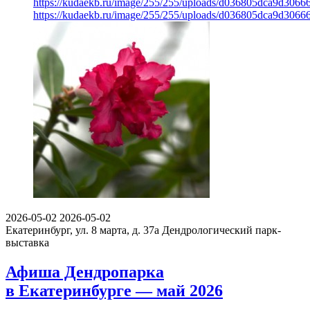
https://kudaekb.ru/image/255/255/uploads/d036805dca9d306
https://kudaekb.ru/image/255/255/uploads/d036805dca9d306
2026-05-02
2026-05-02
Екатеринбург, ул. 8 марта, д. 37а
Дендрологический парк-
выставка
Афиша Дендропарка
в Екатеринбурге — май 2026