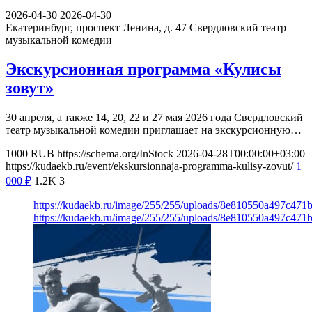
2026-04-30
2026-04-30
Екатеринбург, проспект Ленина, д. 47
Свердловский театр
музыкальной комедии
Экскурсионная программа «Кулисы
зовут»
30 апреля, а также 14, 20, 22 и 27 мая 2026 года Свердловский
театр музыкальной комедии приглашает на экскурсионную…
1000
RUB
https://schema.org/InStock
2026-04-28T00:00:00+03:00
https://kudaekb.ru/event/ekskursionnaja-programma-kulisy-zovut/
1
000
₽
1.2K
3
https://kudaekb.ru/image/255/255/uploads/8e810550a497c47
https://kudaekb.ru/image/255/255/uploads/8e810550a497c47