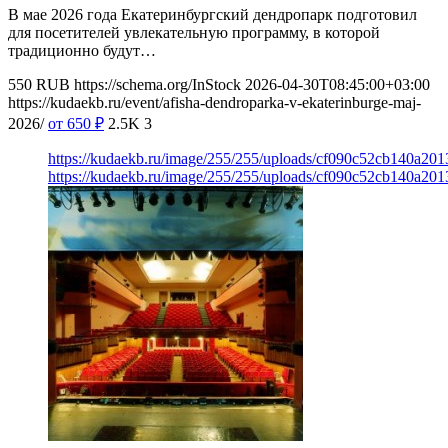
В мае 2026 года Екатеринбургский дендропарк подготовил
для посетителей увлекательную программу, в которой
традиционно будут…
550
RUB
https://schema.org/InStock
2026-04-30T08:45:00+03:00
https://kudaekb.ru/event/afisha-dendroparka-v-ekaterinburge-maj-
2026/
от 650
₽
2.5K
3
https://kudaekb.ru/image/255/255/uploads/cf090c52cb140a20
https://kudaekb.ru/image/255/255/uploads/cf090c52cb140a20