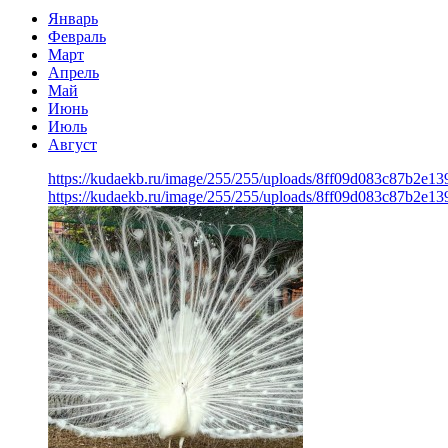
Январь
Февраль
Март
Апрель
Май
Июнь
Июль
Август
https://kudaekb.ru/image/255/255/uploads/8ff09d083c87b2e1
https://kudaekb.ru/image/255/255/uploads/8ff09d083c87b2e1