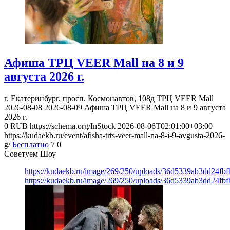
Афиша ТРЦ VEER Mall на 8 и 9
августа 2026 г.
г. Екатеринбург, просп. Космонавтов, 108д
ТРЦ VEER Mall
2026-08-08
2026-08-09
Афиша ТРЦ VEER Mall на 8 и 9 августа
2026 г.
0
RUB
https://schema.org/InStock
2026-08-06T02:01:00+03:00
https://kudaekb.ru/event/afisha-trts-veer-mall-na-8-i-9-avgusta-2026-
g/
Бесплатно
7
0
Советуем Шоу
https://kudaekb.ru/image/269/250/uploads/36d5339ab3dd24fb
https://kudaekb.ru/image/269/250/uploads/36d5339ab3dd24fb