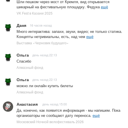
Шли пешком через мост от Кремля, вид открывается
шикарный на фестивальную площадку. Федука
ещё
VK Fest в Казани 2025
Даня
16 часов назад
Много интерактива: запахи, звуки, видео; не только статика.
Концепты нетривиальны, есть, над чем
ещё
Выставка «Черновик будущего»
Ольга
день назад 22:13
Спасибо
Алмазный фонд
Ольга
день назад 22:13
можно ли онлайн купить билеты
Алмазный фонд
Анастасия
день назад 15:00
Да, конечно, как появится информация - мы напишем. Пока
организаторы не сообщают дату переноса.
ещё
Московский Ночной велофестиваль 2026