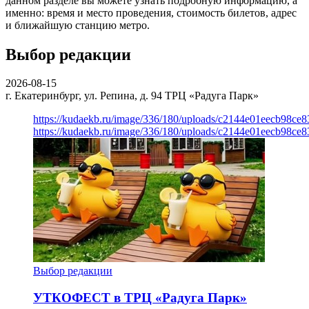
данном разделе вы можете узнать подробную информацию, а
именно: время и место проведения, стоимость билетов, адрес
и ближайшую станцию метро.
Выбор редакции
2026-08-15
г. Екатеринбург, ул. Репина, д. 94
ТРЦ «Радуга Парк»
https://kudaekb.ru/image/336/180/uploads/c2144e01eecb98c
https://kudaekb.ru/image/336/180/uploads/c2144e01eecb98c
Выбор редакции
УТКОФЕСТ в ТРЦ «Радуга Парк»