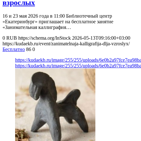
взрослых
16 и 23 мая 2026 года в 11:00 Библиотечный центр
«Екатеринбург» приглашает на бесплатное занятие
«Занимательная каллиграфия…
0
RUB
https://schema.org/InStock
2026-05-13T09:16:00+03:00
https://kudaekb.ru/event/zanimatelnaja-kalligrafija-dlja-vzroslyx/
Бесплатно
86
0
https://kudaekb.ru/image/255/255/uploads/6e0b2a97fce7ea98
https://kudaekb.ru/image/255/255/uploads/6e0b2a97fce7ea98