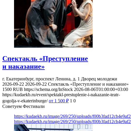
Спектакль «Преступление
и наказание»
г. Екатеринбург, проспект Ленина, д. 1
Дворец молодежи
2026-09-22
2026-09-22
Спектакль «Преступление и наказание»
1500
RUB
https://schema.org/InStock
2026-08-06T01:00:00+03:00
https://kudaekb.ru/event/spektakl-prestuplenie-i-nakazanie-teatr-
gogolja-v-ekaterinburge/
от 1 500
₽
1
0
Советуем Фестивали
https://kudaekb.ru/image/269/250/uploads/f00b3fad12cb4e9af
https://kudaekb.ru/image/269/250/uploads/f00b3fad12cb4e9af