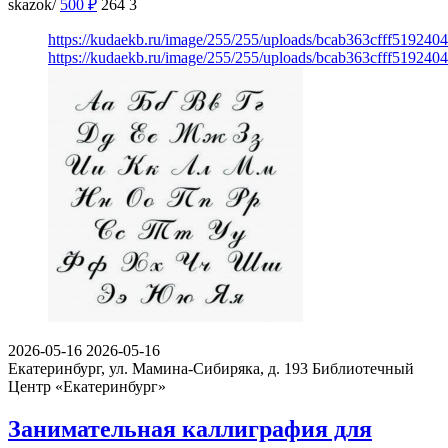
skazok/
500
₽
264
3
https://kudaekb.ru/image/255/255/uploads/bcab363cfff51924
https://kudaekb.ru/image/255/255/uploads/bcab363cfff51924
2026-05-16
2026-05-16
Екатеринбург, ул. Мамина-Сибиряка, д. 193
Библиотечный
Центр «Екатеринбург»
Занимательная каллиграфия для