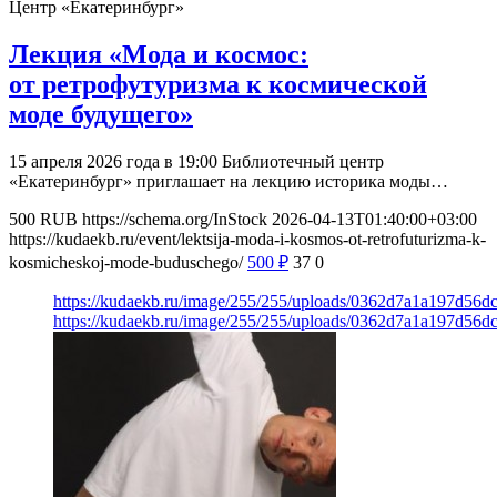
Центр «Екатеринбург»
Лекция «Мода и космос:
от ретрофутуризма к космической
моде будущего»
15 апреля 2026 года в 19:00 Библиотечный центр
«Екатеринбург» приглашает на лекцию историка моды…
500
RUB
https://schema.org/InStock
2026-04-13T01:40:00+03:00
https://kudaekb.ru/event/lektsija-moda-i-kosmos-ot-retrofuturizma-k-
kosmicheskoj-mode-buduschego/
500
₽
37
0
https://kudaekb.ru/image/255/255/uploads/0362d7a1a197d56
https://kudaekb.ru/image/255/255/uploads/0362d7a1a197d56