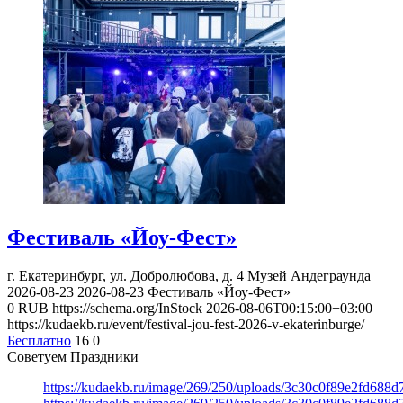
Фестиваль «Йоу-Фест»
г. Екатеринбург, ул. Добролюбова, д. 4
Музей Андеграунда
2026-08-23
2026-08-23
Фестиваль «Йоу-Фест»
0
RUB
https://schema.org/InStock
2026-08-06T00:15:00+03:00
https://kudaekb.ru/event/festival-jou-fest-2026-v-ekaterinburge/
Бесплатно
16
0
Советуем Праздники
https://kudaekb.ru/image/269/250/uploads/3c30c0f89e2fd688