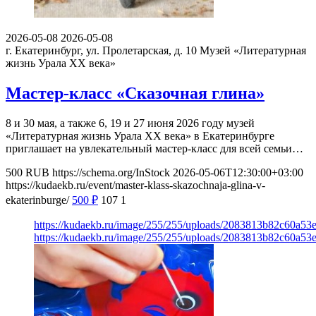
2026-05-08
2026-05-08
г. Екатеринбург, ул. Пролетарская, д. 10
Музей «Литературная
жизнь Урала ХХ века»
Мастер-класс «Сказочная глина»
8 и 30 мая, а также 6, 19 и 27 июня 2026 году музей
«Литературная жизнь Урала XX века» в Екатеринбурге
приглашает на увлекательный мастер-класс для всей семьи…
500
RUB
https://schema.org/InStock
2026-05-06T12:30:00+03:00
https://kudaekb.ru/event/master-klass-skazochnaja-glina-v-
ekaterinburge/
500
₽
107
1
https://kudaekb.ru/image/255/255/uploads/2083813b82c60a5
https://kudaekb.ru/image/255/255/uploads/2083813b82c60a5