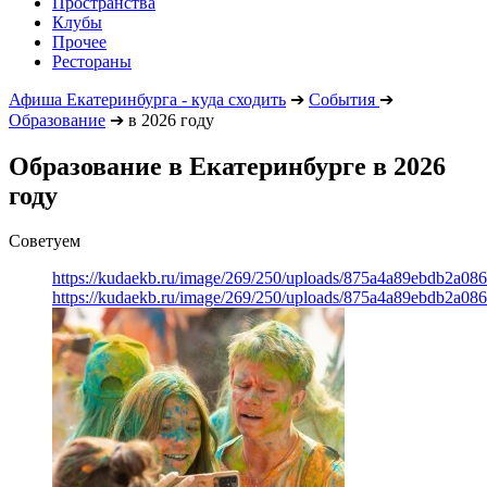
Пространства
Клубы
Прочее
Рестораны
Афиша Екатеринбурга - куда сходить
➔
События
➔
Образование
➔
в 2026 году
Образование в Екатеринбурге в 2026
году
Советуем
https://kudaekb.ru/image/269/250/uploads/875a4a89ebdb2a0
https://kudaekb.ru/image/269/250/uploads/875a4a89ebdb2a0