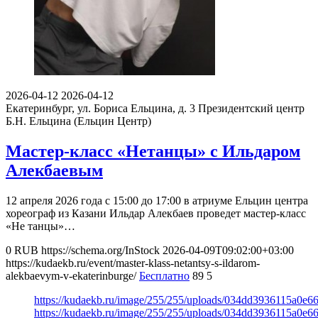
2026-04-12
2026-04-12
Екатеринбург, ул. Бориса Ельцина, д. 3
Президентский центр
Б.Н. Ельцина (Ельцин Центр)
Мастер-класс «Нетанцы» с Ильдаром
Алекбаевым
12 апреля 2026 года с 15:00 до 17:00 в атриуме Ельцин центра
хореограф из Казани Ильдар Алекбаев проведет мастер-класс
«Не танцы»…
0
RUB
https://schema.org/InStock
2026-04-09T09:02:00+03:00
https://kudaekb.ru/event/master-klass-netantsy-s-ildarom-
alekbaevym-v-ekaterinburge/
Бесплатно
89
5
https://kudaekb.ru/image/255/255/uploads/034dd3936115a0e
https://kudaekb.ru/image/255/255/uploads/034dd3936115a0e