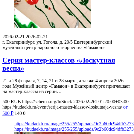
2026-02-21
2026-02-21
г. Екатеринбург, ул. Гоголя, д. 20/5
Екатеринбургский
музейный центр народного творчества «Гамаюн»
Серия мастер-классов «Лоскутная
весна»
21 и 28 февраля, 7, 14, 21 и 28 марта, а также 4 апреля 2026
года Музейный центр «Гамаюн» в Екатеринбурге приглашает
на мастер-классы из серии…
500
RUB
https://schema.org/InStock
2026-02-26T01:20:00+03:00
https://kudaekb.ru/event/serija-master-klassov-loskutnaja-vesna/
от
500
₽
140
0
https://kudaekb.ru/image/255/255/uploads/9c2b60dc94dfb32
https://kudaekb.ru/image/255/255/uploads/9c2b60dc94dfb32