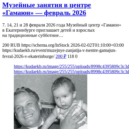
Музейные занятия в центре
«Гамаюн» — февраль 2026
7. 14, 21 и 28 февраля 2026 года Музейный центр «Гамаюн»
в Екатеринбурге приглашает детей и взрослых
на традиционные субботние…
200
RUB
https://schema.org/InStock
2026-02-02T01:10:00+03:00
https://kudaekb.ru/event/muzejnye-zanjatija-v-tsentre-gamajun-
fevral-2026-v-ekaterinburge/
200
₽
118
0
https://kudaekb.ru/image/255/255/uploads/8998c4395809c3c
https://kudaekb.ru/image/255/255/uploads/8998c4395809c3c