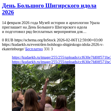
День Большого Шигирского идола
2026
14 февраля 2026 года Музей истории и археологии Урала
приглашает на День Большого Шигирского идола
и подготовил ряд бесплатных мероприятия для…
0
RUB
https://schema.org/InStock
2026-02-06T12:59:00+03:00
https://kudaekb.ru/event/den-bolshogo-shigirskogo-idola-2026-v-
ekaterinburge/
Бесплатно
331
3
https://kudaekb.ru/image/255/255/uploads/ccf630e7fd0ff571
https://kudaekb.ru/image/255/255/uploads/ccf630e7fd0ff571