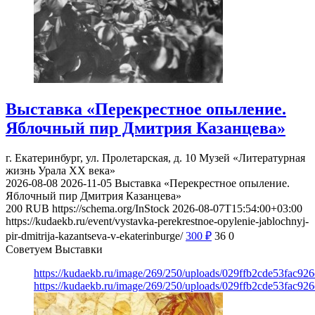
Выставка «Перекрестное опыление.
Яблочный пир Дмитрия Казанцева»
г. Екатеринбург, ул. Пролетарская, д. 10
Музей «Литературная
жизнь Урала ХХ века»
2026-08-08
2026-11-05
Выставка «Перекрестное опыление.
Яблочный пир Дмитрия Казанцева»
200
RUB
https://schema.org/InStock
2026-08-07T15:54:00+03:00
https://kudaekb.ru/event/vystavka-perekrestnoe-opylenie-jablochnyj-
pir-dmitrija-kazantseva-v-ekaterinburge/
300
₽
36
0
Советуем Выставки
https://kudaekb.ru/image/269/250/uploads/029ffb2cde53fac92
https://kudaekb.ru/image/269/250/uploads/029ffb2cde53fac92