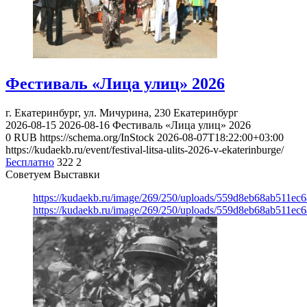
Фестиваль «Лица улиц» 2026
г. Екатеринбург, ул. Мичурина, 230
Екатеринбург
2026-08-15
2026-08-16
Фестиваль «Лица улиц» 2026
0
RUB
https://schema.org/InStock
2026-08-07T18:22:00+03:00
https://kudaekb.ru/event/festival-litsa-ulits-2026-v-ekaterinburge/
Бесплатно
322
2
Советуем Выставки
https://kudaekb.ru/image/269/250/uploads/559d8eb68ab511e
https://kudaekb.ru/image/269/250/uploads/559d8eb68ab511e