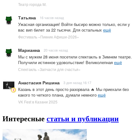
Театр города М.
Татьяна
16 часов назад
Ужасная организация! Войти бысиро можно только, если у
вас вип билет за 22 тысячи. Для остальных
ещё
Фестиваль «Пикник Афиши-2026»
Марианна
20 часов назад
Мы с мужем 28 июня посетили спектакль в Зимнем театре.
Получили истинное удовольствие! Великолепная
ещё
Спектакль «Запчасти для счастья»
Анастасия Ришина
3 дня назад 16:17
Казань в этот день просто разорвала 🔥 Мы приехали без
какого то четкого плана, думали немного
ещё
VK Fest в Казани 2025
Интересные
статьи и публикации