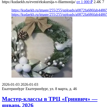
https://kudaekb.ru/event/ekskursija-v-filarmonija/
от 1 000
₽
2.4K
7
https://kudaekb.ru/image/255/255/uploads/a0872fa686fab44
https://kudaekb.ru/image/255/255/uploads/a0872fa686fab44
2026-01-03
2026-01-03
Екатеринбург
Екатеринбург, ул. 8 марта, д. 46
Мастер-классы в ТРЦ «Гринвич» —
январь 2026