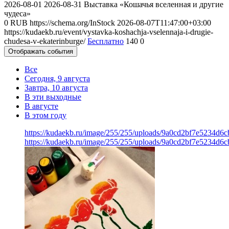
2026-08-01
2026-08-31
Выставка «Кошачья вселенная и другие
чудеса»
0
RUB
https://schema.org/InStock
2026-08-07T11:47:00+03:00
https://kudaekb.ru/event/vystavka-koshachja-vselennaja-i-drugie-
chudesa-v-ekaterinburge/
Бесплатно
140
0
Отображать события
Все
Сегодня, 9 августа
Завтра, 10 августа
В эти выходные
В августе
В этом году
https://kudaekb.ru/image/255/255/uploads/9a0cd2bf7e5234d6
https://kudaekb.ru/image/255/255/uploads/9a0cd2bf7e5234d6