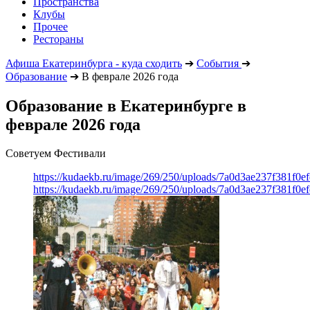
Пространства
Клубы
Прочее
Рестораны
Афиша Екатеринбурга - куда сходить
➔
События
➔
Образование
➔
В феврале 2026 года
Образование в Екатеринбурге в
феврале 2026 года
Советуем Фестивали
https://kudaekb.ru/image/269/250/uploads/7a0d3ae237f381f0
https://kudaekb.ru/image/269/250/uploads/7a0d3ae237f381f0