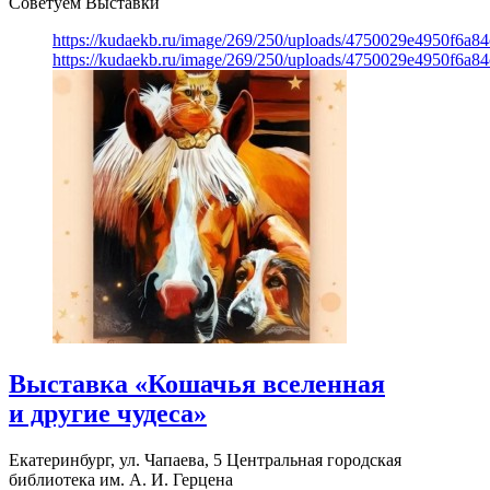
Советуем Выставки
https://kudaekb.ru/image/269/250/uploads/4750029e4950f6a8
https://kudaekb.ru/image/269/250/uploads/4750029e4950f6a8
Выставка «Кошачья вселенная
и другие чудеса»
Екатеринбург, ул. Чапаева, 5
Центральная городская
библиотека им. А. И. Герцена