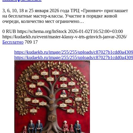
3, 6, 10, 18 и 25 января 2026 года ТРЦ «Гринвич» приглашает
на бесплатные мастер-классы. Участие в порядке живой
очереди, количество мест ограничено…
0
RUB
https://schema.org/InStock
2026-01-02T16:52:00+03:00
https://kudaekb.ru/event/master-klassy-v-trts-grinvich-janvar-2026/
Бесплатно
709
17
https://kudaekb.ru/image/255/255/uploads/c87027b1cdd0a43
https://kudaekb.ru/image/255/255/uploads/c87027b1cdd0a43