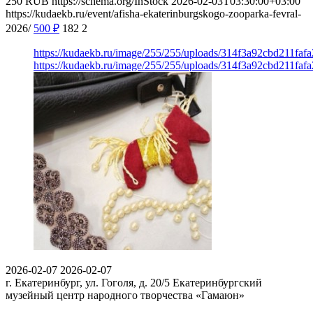
250
RUB
https://schema.org/InStock
2026-02-03T03:30:00+03:00
https://kudaekb.ru/event/afisha-ekaterinburgskogo-zooparka-fevral-
2026/
500
₽
182
2
https://kudaekb.ru/image/255/255/uploads/314f3a92cbd211fa
https://kudaekb.ru/image/255/255/uploads/314f3a92cbd211fa
2026-02-07
2026-02-07
г. Екатеринбург, ул. Гоголя, д. 20/5
Екатеринбургский
музейный центр народного творчества «Гамаюн»