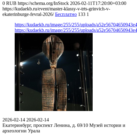
0
RUB
https://schema.org/InStock
2026-02-11T17:20:00+03:00
https://kudaekb.ru/event/master-klassy-v-trts-grinvich-v-
ekaterinburge-fevral-2026/
Бесплатно
133
1
https://kudaekb.ru/image/255/255/uploads/a52e56704650943
https://kudaekb.ru/image/255/255/uploads/a52e56704650943
2026-02-14
2026-02-14
Екатеринбург, проспект Ленина, д. 69/10
Музей истории и
археологии Урала