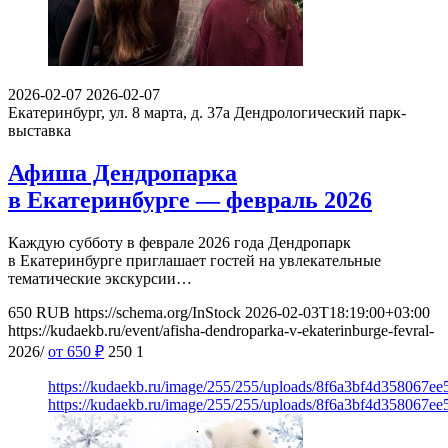
2026-02-07
2026-02-07
Екатеринбург, ул. 8 марта, д. 37а
Дендрологический парк-
выставка
Афиша Дендропарка
в Екатеринбурге — февраль 2026
Каждую субботу в феврале 2026 года Дендропарк
в Екатеринбурге приглашает гостей на увлекательные
тематические экскурсии…
650
RUB
https://schema.org/InStock
2026-02-03T18:19:00+03:00
https://kudaekb.ru/event/afisha-dendroparka-v-ekaterinburge-fevral-
2026/
от 650
₽
250
1
https://kudaekb.ru/image/255/255/uploads/8f6a3bf4d358067e
https://kudaekb.ru/image/255/255/uploads/8f6a3bf4d358067e