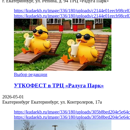
г. Екатеринбург, ул. Репина, д. 94
ТРЦ «Радуга Парк»
https://kudaekb.ru/image/336/180/uploads/c2144e01eecb98c
https://kudaekb.ru/image/336/180/uploads/c2144e01eecb98c
Выбор редакции
УТКОФЕСТ в ТРЦ «Радуга Парк»
2026-05-01
Екатеринбург
Екатеринбург, ул. Контролеров, 17а
https://kudaekb.ru/image/336/180/uploads/305b8bed204e5e6
https://kudaekb.ru/image/336/180/uploads/305b8bed204e5e6