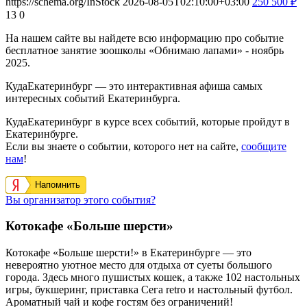
https://schema.org/InStock
2026-08-05T02:10:00+03:00
250
500
₽
13
0
На нашем сайте вы найдете всю информацию про событие
бесплатное занятие зоошколы «Обнимаю лапами» - ноябрь
2025.
КудаЕкатеринбург — это интерактивная афиша самых
интересных событий Екатеринбурга.
КудаЕкатеринбург в курсе всех событий, которые пройдут в
Екатеринбурге.
Если вы знаете о событии, которого нет на сайте,
сообщите
нам
!
Напомнить
Вы организатор этого события?
Котокафе «Больше шерсти»
Котокафе «Больше шерсти!» в Екатеринбурге — это
невероятно уютное место для отдыха от суеты большого
города. Здесь много пушистых кошек, а также 102 настольных
игры, букшеринг, приставка Сега retro и настольный футбол.
Ароматный чай и кофе гостям без ограничений!