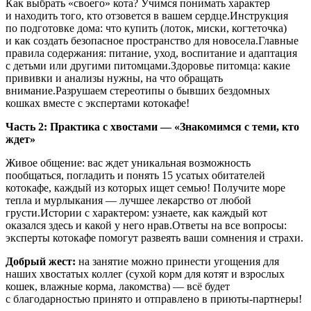
Как выбрать «своего» кота? Учимся понимать характер
и находить того, кто отзовется в вашем сердце.Инструкция
по подготовке дома: что купить (лоток, миски, когтеточка)
и как создать безопасное пространство для новосела.Главные
правила содержания: питание, уход, воспитание и адаптация
с детьми или другими питомцами.Здоровье питомца: какие
прививки и анализы нужны, на что обращать
внимание.Разрушаем стереотипы о бывших бездомных
кошках вместе с экспертами котокафе!
Часть 2: Практика с хвостами — «Знакомимся с теми, кто
ждет»
Живое общение: вас ждет уникальная возможность
пообщаться, погладить и понять 15 усатых обитателей
котокафе, каждый из которых ищет семью! Получите море
тепла и мурлыкания — лучшее лекарство от любой
грусти.Истории с характером: узнаете, как каждый кот
оказался здесь и какой у него нрав.Ответы на все вопросы:
эксперты котокафе помогут развеять ваши сомнения и страхи.
Добрый жест:
на занятие можно принести угощения для
наших хвостатых коллег (сухой корм для котят и взрослых
кошек, влажные корма, лакомства) — всё будет
с благодарностью принято и отправлено в приюты-партнеры!