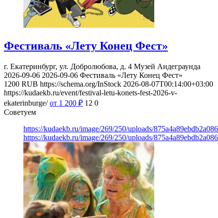
Фестиваль «Лету Конец Фест»
г. Екатеринбург, ул. Добролюбова, д. 4
Музей Андеграунда
2026-09-06
2026-09-06
Фестиваль «Лету Конец Фест»
1200
RUB
https://schema.org/InStock
2026-08-07T00:14:00+03:00
https://kudaekb.ru/event/festival-letu-konets-fest-2026-v-
ekaterinburge/
от 1 200
₽
12
0
Советуем
https://kudaekb.ru/image/269/250/uploads/875a4a89ebdb2a0
https://kudaekb.ru/image/269/250/uploads/875a4a89ebdb2a0