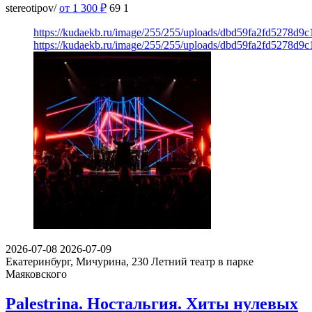
stereotipov/
от 1 300
₽
69
1
https://kudaekb.ru/image/255/255/uploads/dbd59fa2fd5278d9
https://kudaekb.ru/image/255/255/uploads/dbd59fa2fd5278d9
2026-07-08
2026-07-09
Екатеринбург, Мичурина, 230
Летний театр в парке
Маяковского
Palestrina. Ностальгия. Хиты нулевых