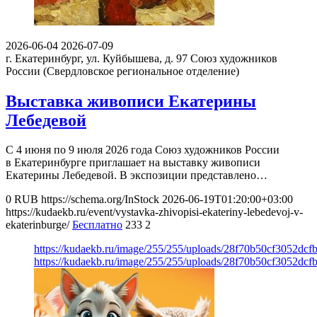
2026-06-04
2026-07-09
г. Екатеринбург, ул. Куйбышева, д. 97
Союз художников
России (Свердловское региональное отделение)
Выставка живописи Екатерины
Лебедевой
С 4 июня по 9 июля 2026 года Союз художников России
в Екатеринбурге приглашает на выставку живописи
Екатерины Лебедевой. В экспозиции представлено…
0
RUB
https://schema.org/InStock
2026-06-19T01:20:00+03:00
https://kudaekb.ru/event/vystavka-zhivopisi-ekateriny-lebedevoj-v-
ekaterinburge/
Бесплатно
233
2
https://kudaekb.ru/image/255/255/uploads/28f70b50cf3052dc
https://kudaekb.ru/image/255/255/uploads/28f70b50cf3052dc