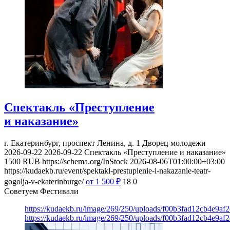
Спектакль «Преступление
и наказание»
г. Екатеринбург, проспект Ленина, д. 1
Дворец молодежи
2026-09-22
2026-09-22
Спектакль «Преступление и наказание»
1500
RUB
https://schema.org/InStock
2026-08-06T01:00:00+03:00
https://kudaekb.ru/event/spektakl-prestuplenie-i-nakazanie-teatr-
gogolja-v-ekaterinburge/
от 1 500
₽
18
0
Советуем Фестивали
https://kudaekb.ru/image/269/250/uploads/f00b3fad12cb4e9af
https://kudaekb.ru/image/269/250/uploads/f00b3fad12cb4e9af