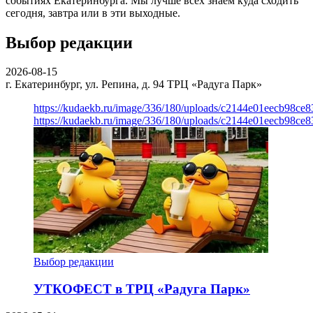
событиях Екатеринбурга. Мы лучше всех знаем куда сходить
сегодня, завтра или в эти выходные.
Выбор редакции
2026-08-15
г. Екатеринбург, ул. Репина, д. 94
ТРЦ «Радуга Парк»
https://kudaekb.ru/image/336/180/uploads/c2144e01eecb98c
https://kudaekb.ru/image/336/180/uploads/c2144e01eecb98c
Выбор редакции
УТКОФЕСТ в ТРЦ «Радуга Парк»