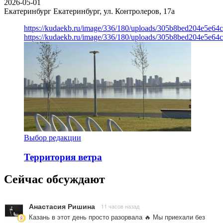
2026-05-01
Екатеринбург
Екатеринбург, ул. Контролеров, 17а
https://kudaekb.ru/image/336/180/uploads/305b8bed204e5e6
https://kudaekb.ru/image/336/180/uploads/305b8bed204e5e6
Выбор редакции
Территория ветра
Сейчас обсуждают
Анастасия Ришина
11 часов назад
Казань в этот день просто разорвала 🔥 Мы приехали без