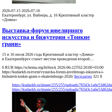
2026-07-15
2026-07-16
Екатеринбург, ул. Вайнера, д. 16
Креативный кластер
«Домна»
Выставка-форум ювелирного
искусства и бижутерии «Тонкие
грани»
15 и 16 июля 2026 года Креативный кластер «Домна»
в Екатеринбурге станет местом проведения второй…
0
RUB
https://schema.org/InStock
2026-06-22T02:20:00+03:00
https://kudaekb.ru/event/vystavka-forum-juvelirnogo-iskusstva-i-
bizhuterii-tonkie-grani-v-ekaterinburge-2026/
Бесплатно
321
8
https://kudaekb.ru/image/255/255/uploads/765d3c1a6e53d62
https://kudaekb.ru/image/255/255/uploads/765d3c1a6e53d62