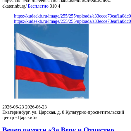
https://kudaekb.ru/event/spartakiada-narodov-rossii-v-divs-
ekaterinburg/
Бесплатно
310
4
https://kudaekb.ru/image/255/255/uploads/a33ecce73eaf1a0d
https://kudaekb.ru/image/255/255/uploads/a33ecce73eaf1a0d
2026-06-23
2026-06-23
Екатеринбург, ул. Царская, д. 8
Культурно-просветительский
центр «Царский»
Вечер памяти «За Веру и Отчество