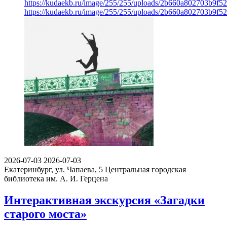
https://kudaekb.ru/image/255/255/uploads/2b660a802703b9f
https://kudaekb.ru/image/255/255/uploads/2b660a802703b9f
2026-07-03
2026-07-03
Екатеринбург, ул. Чапаева, 5
Центральная городская
библиотека им. А. И. Герцена
Интерактивная экскурсия «Загадки
старого моста»