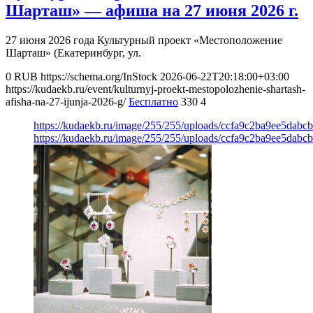
Шарташ» — афиша на 27 июня 2026 г.
27 июня 2026 года Культурный проект «Местоположение
Шарташ» (Екатеринбург, ул.
0
RUB
https://schema.org/InStock
2026-06-22T20:18:00+03:00
https://kudaekb.ru/event/kulturnyj-proekt-mestopolozhenie-shartash-
afisha-na-27-ijunja-2026-g/
Бесплатно
330
4
https://kudaekb.ru/image/255/255/uploads/ccfa9c2ba9ee5dabc
https://kudaekb.ru/image/255/255/uploads/ccfa9c2ba9ee5dabc