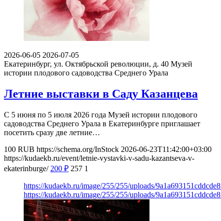
2026-06-05
2026-07-05
Екатеринбург, ул. Октябрьской революции, д. 40
Музей
истории плодового садоводства Среднего Урала
Летние выставки в Саду Казанцева
С 5 июня по 5 июля 2026 года Музей истории плодового
садоводства Среднего Урала в Екатеринбурге приглашает
посетить сразу две летние…
100
RUB
https://schema.org/InStock
2026-06-23T11:42:00+03:00
https://kudaekb.ru/event/letnie-vystavki-v-sadu-kazantseva-v-
ekaterinburge/
200
₽
257
1
https://kudaekb.ru/image/255/255/uploads/9a1a693151cddcde
https://kudaekb.ru/image/255/255/uploads/9a1a693151cddcde