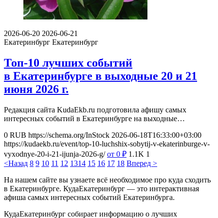
2026-06-20
2026-06-21
Екатеринбург
Екатеринбург
Топ-10 лучших событий
в Екатеринбурге в выходные 20 и 21
июня 2026 г.
Редакция сайта KudaEkb.ru подготовила афишу самых
интересных событий в Екатеринбурге на выходные…
0
RUB
https://schema.org/InStock
2026-06-18T16:33:00+03:00
https://kudaekb.ru/event/top-10-luchshix-sobytij-v-ekaterinburge-v-
vyxodnye-20-i-21-ijunja-2026-g/
от 0
₽
1.1K
1
<Назад
8
9
10
11
12
13
14
15
16
17
18
Вперед >
На нашем сайте вы узнаете всё необходимое про куда сходить
в Екатеринбурге. КудаЕкатеринбург — это интерактивная
афиша самых интересных событий Екатеринбурга.
КудаЕкатеринбург собирает информацию о лучших