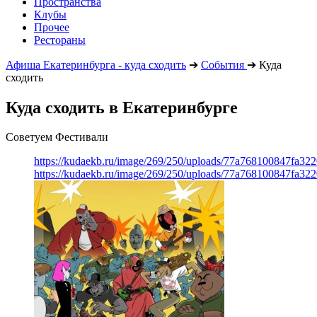
Пространства
Клубы
Прочее
Рестораны
Афиша Екатеринбурга - куда сходить
➔
События
➔
Куда
сходить
Куда сходить в Екатеринбурге
Советуем Фестивали
https://kudaekb.ru/image/269/250/uploads/77a768100847fa3
https://kudaekb.ru/image/269/250/uploads/77a768100847fa3