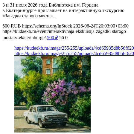
3 и 31 июля 2026 года Библиотека им. Герцена
в Екатеринбурге приглашает на интерактивную экскурсию
«Загадки старого моста»…
500
RUB
https://schema.org/InStock
2026-06-24T20:03:00+03:00
https://kudaekb.ru/event/interaktivnaja-ekskursija-zagadki-starogo-
mosta-v-ekaterinburge/
500
₽
56
0
https://kudaekb.ru/image/255/255/uploads/4cd65935d8b56f6
https://kudaekb.ru/image/255/255/uploads/4cd65935d8b56f6