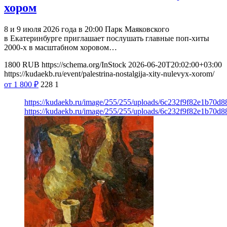
хором
8 и 9 июля 2026 года в 20:00 Парк Маяковского
в Екатеринбурге приглашает послушать главные поп-хиты
2000-х в масштабном хоровом…
1800
RUB
https://schema.org/InStock
2026-06-20T20:02:00+03:00
https://kudaekb.ru/event/palestrina-nostalgija-xity-nulevyx-xorom/
от 1 800
₽
228
1
https://kudaekb.ru/image/255/255/uploads/6c232f9f82e1b70d
https://kudaekb.ru/image/255/255/uploads/6c232f9f82e1b70d