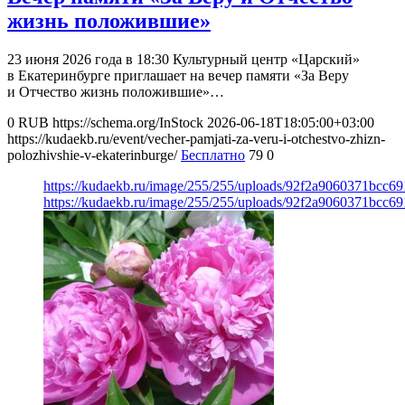
жизнь положившие»
23 июня 2026 года в 18:30 Культурный центр «Царский»
в Екатеринбурге приглашает на вечер памяти «За Веру
и Отчество жизнь положившие»…
0
RUB
https://schema.org/InStock
2026-06-18T18:05:00+03:00
https://kudaekb.ru/event/vecher-pamjati-za-veru-i-otchestvo-zhizn-
polozhivshie-v-ekaterinburge/
Бесплатно
79
0
https://kudaekb.ru/image/255/255/uploads/92f2a9060371bcc
https://kudaekb.ru/image/255/255/uploads/92f2a9060371bcc