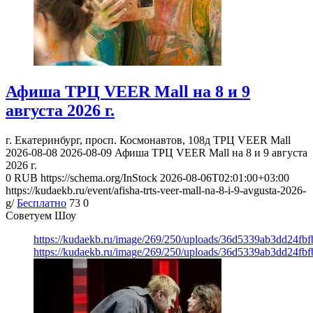
Афиша ТРЦ VEER Mall на 8 и 9
августа 2026 г.
г. Екатеринбург, просп. Космонавтов, 108д
ТРЦ VEER Mall
2026-08-08
2026-08-09
Афиша ТРЦ VEER Mall на 8 и 9 августа
2026 г.
0
RUB
https://schema.org/InStock
2026-08-06T02:01:00+03:00
https://kudaekb.ru/event/afisha-trts-veer-mall-na-8-i-9-avgusta-2026-
g/
Бесплатно
73
0
Советуем Шоу
https://kudaekb.ru/image/269/250/uploads/36d5339ab3dd24fb
https://kudaekb.ru/image/269/250/uploads/36d5339ab3dd24fb