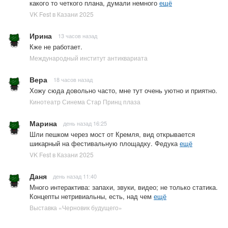
какого то четкого плана, думали немного
ещё
VK Fest в Казани 2025
Ирина
13 часов назад
Кже не работает.
Международный институт антиквариата
Вера
18 часов назад
Хожу сюда довольно часто, мне тут очень уютно и приятно.
Кинотеатр Синема Стар Принц плаза
Марина
день назад 16:25
Шли пешком через мост от Кремля, вид открывается
шикарный на фестивальную площадку. Федука
ещё
VK Fest в Казани 2025
Даня
день назад 11:40
Много интерактива: запахи, звуки, видео; не только статика.
Концепты нетривиальны, есть, над чем
ещё
Выставка «Черновик будущего»