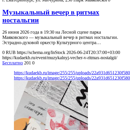
Музыкальный вечер в ритмах
ностальгии
26 июня 2026 года в 19:30 на Лесной сцене парка
Маяковского — музыкальный вечер в ритмах ностальгии.
Эстрадно-духовой оркестр Культурного центра…
0
RUB
https://schema.org/InStock
2026-06-24T20:37:00+03:00
https://kudaekb.ru/event/muzykalnyj-vecher-v-ritmax-nostalgii/
Бесплатно
201
0
https://kudaekb.ru/image/255/255/uploads/22a931d651230f5
https://kudaekb.ru/image/255/255/uploads/22a931d651230f5