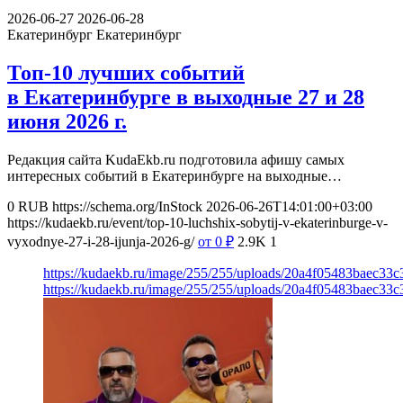
2026-06-27
2026-06-28
Екатеринбург
Екатеринбург
Топ-10 лучших событий
в Екатеринбурге в выходные 27 и 28
июня 2026 г.
Редакция сайта KudaEkb.ru подготовила афишу самых
интересных событий в Екатеринбурге на выходные…
0
RUB
https://schema.org/InStock
2026-06-26T14:01:00+03:00
https://kudaekb.ru/event/top-10-luchshix-sobytij-v-ekaterinburge-v-
vyxodnye-27-i-28-ijunja-2026-g/
от 0
₽
2.9K
1
https://kudaekb.ru/image/255/255/uploads/20a4f05483baec33
https://kudaekb.ru/image/255/255/uploads/20a4f05483baec33