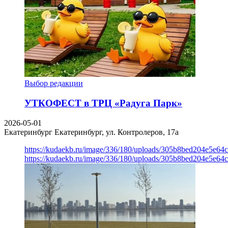
Выбор редакции
УТКОФЕСТ в ТРЦ «Радуга Парк»
2026-05-01
Екатеринбург
Екатеринбург, ул. Контролеров, 17а
https://kudaekb.ru/image/336/180/uploads/305b8bed204e5e6
https://kudaekb.ru/image/336/180/uploads/305b8bed204e5e6