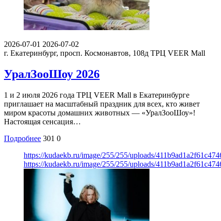
2026-07-01
2026-07-02
г. Екатеринбург, просп. Космонавтов, 108д
ТРЦ VEER Mall
УралЗооШоу 2026
1 и 2 июля 2026 года ТРЦ VEER Mall в Екатеринбурге
приглашает на масштабный праздник для всех, кто живет
миром красоты домашних животных — «УралЗооШоу»!
Настоящая сенсация…
Подробнее
301
0
https://kudaekb.ru/image/255/255/uploads/411b9ad1a2f61c47
https://kudaekb.ru/image/255/255/uploads/411b9ad1a2f61c47