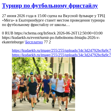
Турнир по футбольному фристайлу
27 июня 2026 года в 15:00 сцена на Вкусной бульваре у ТРЦ
«Мега» в Екатеринбурге станет местом проведения турнира
по футбольному фристайлу от школы…
0
RUB
https://schema.org/InStock
2026-06-26T12:50:00+03:00
https://kudaekb.ru/event/turnir-po-futbolnomu-fristajlu-2026-v-
ekaterinburge/
Бесплатно
77
2
https://kudaekb.ru/image/255/255/uploads/34c3d24792bc8a9
https://kudaekb.ru/image/255/255/uploads/34c3d24792bc8a9