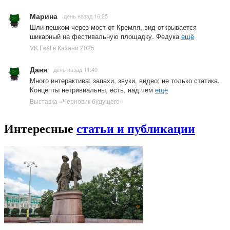
Марина
день назад 16:25
Шли пешком через мост от Кремля, вид открывается
шикарный на фестивальную площадку. Федука
ещё
VK Fest в Казани 2025
Даня
день назад 11:40
Много интерактива: запахи, звуки, видео; не только статика.
Концепты нетривиальны, есть, над чем
ещё
Выставка «Черновик будущего»
Интересные
статьи и публикации