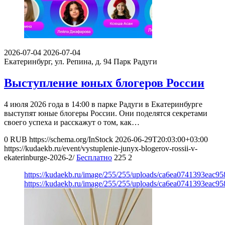
2026-07-04
2026-07-04
Екатеринбург, ул. Репина, д. 94
Парк Радуги
Выступление юных блогеров России
4 июля 2026 года в 14:00 в парке Радуги в Екатеринбурге
выступят юные блогеры России. Они поделятся секретами
своего успеха и расскажут о том, как…
0
RUB
https://schema.org/InStock
2026-06-29T20:03:00+03:00
https://kudaekb.ru/event/vystuplenie-junyx-blogerov-rossii-v-
ekaterinburge-2026-2/
Бесплатно
225
2
https://kudaekb.ru/image/255/255/uploads/ca6ea0741393eac9
https://kudaekb.ru/image/255/255/uploads/ca6ea0741393eac9