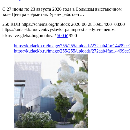
С 27 июня по 23 августа 2026 года в Большом выставочном
зале Центра «Эрмитаж-Урал» работает…
250
RUB
https://schema.org/InStock
2026-06-28T09:34:00+03:00
https://kudaekb.ru/event/vystavka-palimpsest-sledy-vremen-v-
iskusstve-gleba-bogomolova/
500
₽
95
0
https://kudaekb.ru/image/255/255/uploads/272aab4fac14499
https://kudaekb.ru/image/255/255/uploads/272aab4fac14499