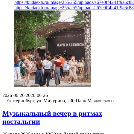
https://kudaekb.ru/image/255/255/uploads/a67e0ff4241f9a6c
https://kudaekb.ru/image/255/255/uploads/a67e0ff4241f9a6c
2026-06-26
2026-06-26
г. Екатеринбург, ул. Мичурина, 230
Парк Маяковского
Музыкальный вечер в ритмах
ностальгии