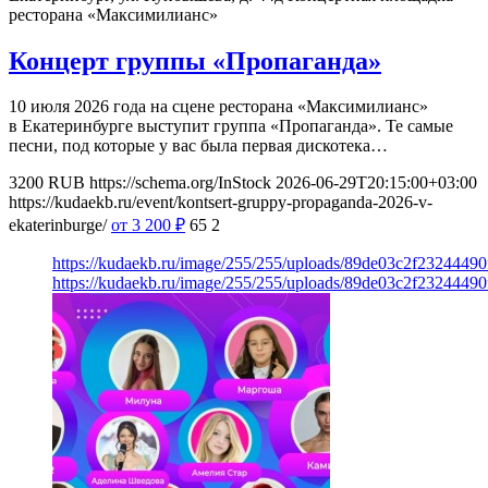
ресторана «Максимилианс»
Концерт группы «Пропаганда»
10 июля 2026 года на сцене ресторана «Максимилианс»
в Екатеринбурге выступит группа «Пропаганда». Те самые
песни, под которые у вас была первая дискотека…
3200
RUB
https://schema.org/InStock
2026-06-29T20:15:00+03:00
https://kudaekb.ru/event/kontsert-gruppy-propaganda-2026-v-
ekaterinburge/
от 3 200
₽
65
2
https://kudaekb.ru/image/255/255/uploads/89de03c2f2324449
https://kudaekb.ru/image/255/255/uploads/89de03c2f2324449