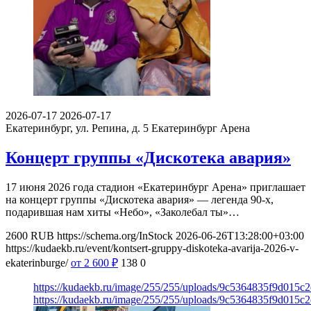
2026-07-17
2026-07-17
Екатеринбург, ул. Репина, д. 5
Екатеринбург Арена
Концерт группы «Дискотека авария»
17 июня 2026 года стадион «Екатеринбург Арена» приглашает
на концерт группы «Дискотека авария» — легенда 90-х,
подарившая нам хиты «Небо», «Заколебал ты»…
2600
RUB
https://schema.org/InStock
2026-06-26T13:28:00+03:00
https://kudaekb.ru/event/kontsert-gruppy-diskoteka-avarija-2026-v-
ekaterinburge/
от 2 600
₽
138
0
https://kudaekb.ru/image/255/255/uploads/9c5364835f9d015c
https://kudaekb.ru/image/255/255/uploads/9c5364835f9d015c