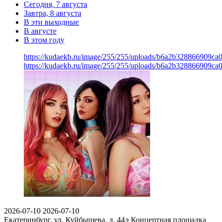
Сегодня, 7 августа
Завтра, 8 августа
В эти выходные
В августе
В этом году
https://kudaekb.ru/image/255/255/uploads/b6a2b328866909ca
https://kudaekb.ru/image/255/255/uploads/b6a2b328866909ca
2026-07-10
2026-07-10
Екатеринбург, ул. Куйбышева, д. 44д
Концертная площадка