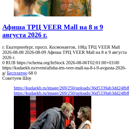
Афиша ТРЦ VEER Mall на 8 и 9
августа 2026 г.
г. Екатеринбург, просп. Космонавтов, 108д
ТРЦ VEER Mall
2026-08-08
2026-08-09
Афиша ТРЦ VEER Mall на 8 и 9 августа
2026 г.
0
RUB
https://schema.org/InStock
2026-08-06T02:01:00+03:00
https://kudaekb.ru/event/afisha-trts-veer-mall-na-8-i-9-avgusta-2026-
g/
Бесплатно
68
0
Советуем Шоу
https://kudaekb.ru/image/269/250/uploads/36d5339ab3dd24fb
https://kudaekb.ru/image/269/250/uploads/36d5339ab3dd24fb