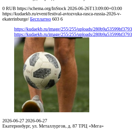
0
RUB
https://schema.org/InStock
2026-06-26T13:09:00+03:00
https://kudaekb.ru/event/festival-avtozvuka-rasca-russia-2026-v-
ekaterinburge/
Бесплатно
603
6
https://kudaekb.ru/image/255/255/uploads/280b9a53599bf379
https://kudaekb.ru/image/255/255/uploads/280b9a53599bf379
2026-06-27
2026-06-27
Екатеринбург, ул. Металлургов, д. 87
ТРЦ «Мега»