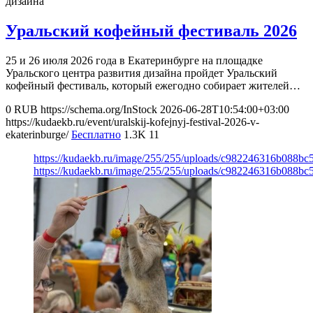
дизайна
Уральский кофейный фестиваль 2026
25 и 26 июля 2026 года в Екатеринбурге на площадке
Уральского центра развития дизайна пройдет Уральский
кофейный фестиваль, который ежегодно собирает жителей…
0
RUB
https://schema.org/InStock
2026-06-28T10:54:00+03:00
https://kudaekb.ru/event/uralskij-kofejnyj-festival-2026-v-
ekaterinburge/
Бесплатно
1.3K
11
https://kudaekb.ru/image/255/255/uploads/c982246316b088bc
https://kudaekb.ru/image/255/255/uploads/c982246316b088bc