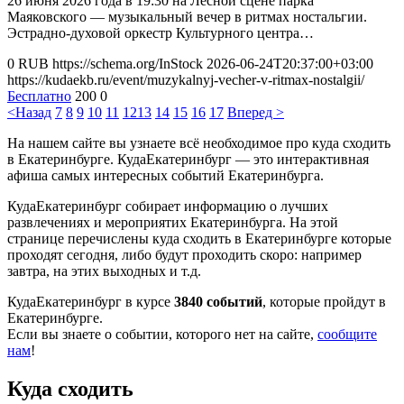
26 июня 2026 года в 19:30 на Лесной сцене парка
Маяковского — музыкальный вечер в ритмах ностальгии.
Эстрадно-духовой оркестр Культурного центра…
0
RUB
https://schema.org/InStock
2026-06-24T20:37:00+03:00
https://kudaekb.ru/event/muzykalnyj-vecher-v-ritmax-nostalgii/
Бесплатно
200
0
<Назад
7
8
9
10
11
12
13
14
15
16
17
Вперед >
На нашем сайте вы узнаете всё необходимое про куда сходить
в Екатеринбурге. КудаЕкатеринбург — это интерактивная
афиша самых интересных событий Екатеринбурга.
КудаЕкатеринбург собирает информацию о лучших
развлечениях и мероприятих Екатеринбурга. На этой
странице перечислены куда сходить в Екатеринбурге которые
проходят сегодня, либо будут проходить скоро: например
завтра, на этих выходных и т.д.
КудаЕкатеринбург в курсе
3840 событий
, которые пройдут в
Екатеринбурге.
Если вы знаете о событии, которого нет на сайте,
сообщите
нам
!
Куда сходить