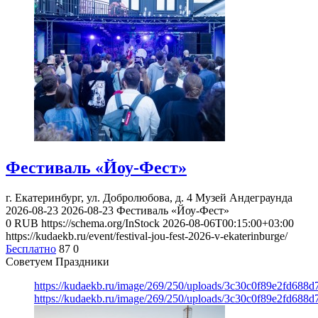
Фестиваль «Йоу-Фест»
г. Екатеринбург, ул. Добролюбова, д. 4
Музей Андеграунда
2026-08-23
2026-08-23
Фестиваль «Йоу-Фест»
0
RUB
https://schema.org/InStock
2026-08-06T00:15:00+03:00
https://kudaekb.ru/event/festival-jou-fest-2026-v-ekaterinburge/
Бесплатно
87
0
Советуем Праздники
https://kudaekb.ru/image/269/250/uploads/3c30c0f89e2fd688
https://kudaekb.ru/image/269/250/uploads/3c30c0f89e2fd688