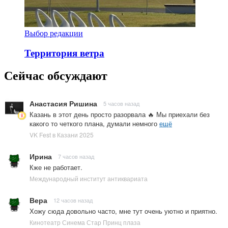
Выбор редакции
Территория ветра
Сейчас обсуждают
Анастасия Ришина
5 часов назад
Казань в этот день просто разорвала 🔥 Мы приехали без
какого то четкого плана, думали немного
ещё
VK Fest в Казани 2025
Ирина
7 часов назад
Кже не работает.
Международный институт антиквариата
Вера
12 часов назад
Хожу сюда довольно часто, мне тут очень уютно и приятно.
Кинотеатр Синема Стар Принц плаза