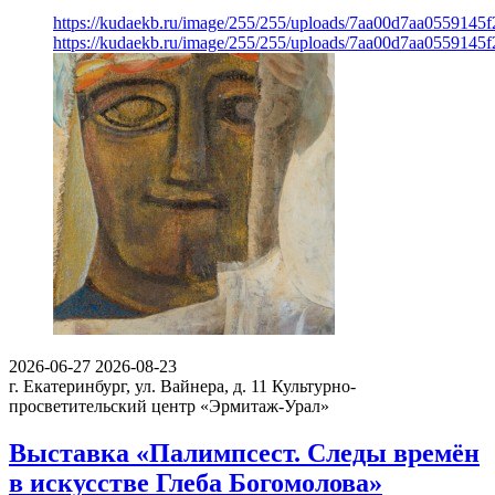
https://kudaekb.ru/image/255/255/uploads/7aa00d7aa0559145
https://kudaekb.ru/image/255/255/uploads/7aa00d7aa0559145
2026-06-27
2026-08-23
г. Екатеринбург, ул. Вайнера, д. 11
Культурно-
просветительский центр «Эрмитаж-Урал»
Выставка «Палимпсест. Следы времён
в искусстве Глеба Богомолова»