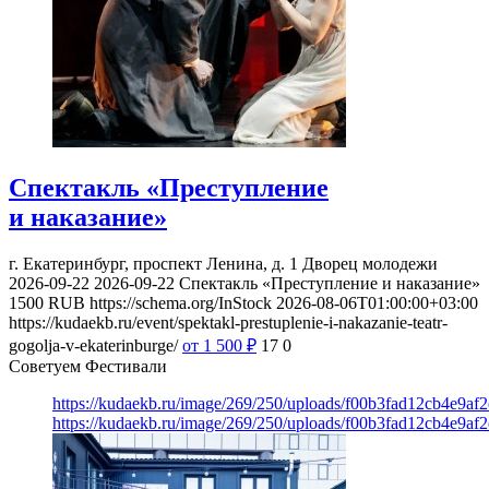
Спектакль «Преступление
и наказание»
г. Екатеринбург, проспект Ленина, д. 1
Дворец молодежи
2026-09-22
2026-09-22
Спектакль «Преступление и наказание»
1500
RUB
https://schema.org/InStock
2026-08-06T01:00:00+03:00
https://kudaekb.ru/event/spektakl-prestuplenie-i-nakazanie-teatr-
gogolja-v-ekaterinburge/
от 1 500
₽
17
0
Советуем Фестивали
https://kudaekb.ru/image/269/250/uploads/f00b3fad12cb4e9af
https://kudaekb.ru/image/269/250/uploads/f00b3fad12cb4e9af