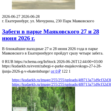
2026-06-27
2026-06-28
г. Екатеринбург, ул. Мичурина, 230
Парк Маяковского
Забеги в парке Маяковского 27 и 28
июня 2026 г.
В ближайшие выходные 27 и 28 июня 2026 года в парке
Маяковского в Екатеринбурге пройдут сразу четыре забега.
0
RUB
https://schema.org/InStock
2026-06-26T12:44:00+03:00
https://kudaekb.ru/event/zabegi-v-parke-majakovskogo-27-i-28-
ijunja-2026-g-v-ekaterinburge/
от 0
₽
122
1
https://kudaekb.ru/image/255/255/uploads/4f8713a71d9cf32
https://kudaekb.ru/image/255/255/uploads/4f8713a71d9cf32