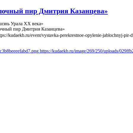
лочный пир Дмитрия Казанцева»
изнь Урала ХХ века»
очный пир Дмитрия Казанцева»
tps://kudaekb.ru/event/vystavka-perekrestnoe-opylenie-jablochnyj-pir-d
6c3b8beeeefabd7.png
https://kudaekb.ru/image/269/250/uploads/029f