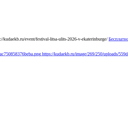
s://kudaekb.ru/event/festival-litsa-ulits-2026-v-ekaterinburge/
Бесплатн
c6ac750858376beba.png
https://kudaekb.ru/image/269/250/uploads/5