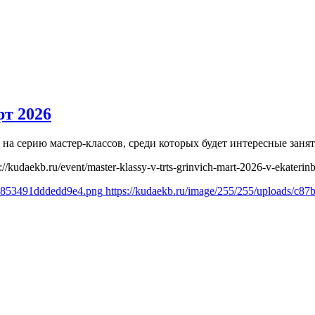
т 2026
на серию мастер-классов, среди которых будет интересные заня
s://kudaekb.ru/event/master-klassy-v-trts-grinvich-mart-2026-v-ekaterin
22853491dddedd9e4.png
https://kudaekb.ru/image/255/255/uploads/c