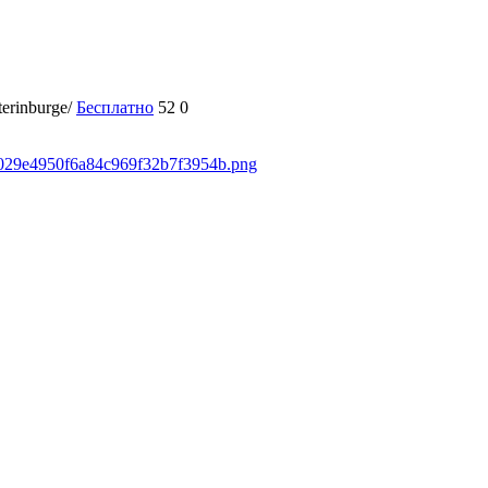
terinburge/
Бесплатно
52
0
50029e4950f6a84c969f32b7f3954b.png