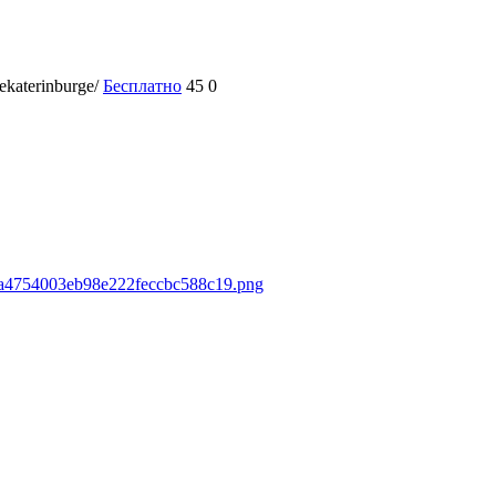
ekaterinburge/
Бесплатно
45
0
25a4754003eb98e222feccbc588c19.png