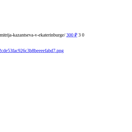
mitrija-kazantseva-v-ekaterinburge/
300
₽
3
0
fb2cde53fac926c3b8beeeefabd7.png