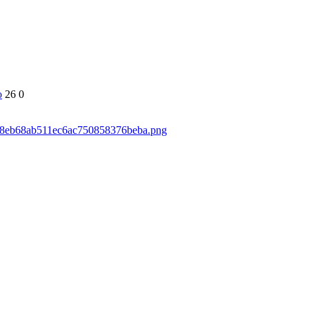
о
26
0
59d8eb68ab511ec6ac750858376beba.png