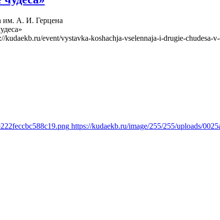
 им. А. И. Герцена
чудеса»
s://kudaekb.ru/event/vystavka-koshachja-vselennaja-i-drugie-chudesa-v-
8e222feccbc588c19.png
https://kudaekb.ru/image/255/255/uploads/00