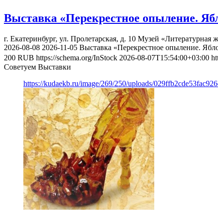
Выставка «Перекрестное опыление. Яб
г. Екатеринбург, ул. Пролетарская, д. 10
Музей «Литературная ж
2026-08-08
2026-11-05
Выставка «Перекрестное опыление. Ябл
200
RUB
https://schema.org/InStock
2026-08-07T15:54:00+03:00
ht
Советуем Выставки
https://kudaekb.ru/image/269/250/uploads/029ffb2cde53fac92