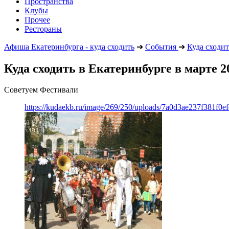
Пространства
Клубы
Прочее
Рестораны
Афиша Екатеринбурга - куда сходить
➔
События
➔
Куда сходит
Куда сходить в Екатеринбурге в марте 2
Советуем Фестивали
https://kudaekb.ru/image/269/250/uploads/7a0d3ae237f381f0