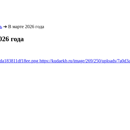
ь
➔
В марте 2026 года
026 года
efda183811df18ee.png
https://kudaekb.ru/image/269/250/uploads/7a0d