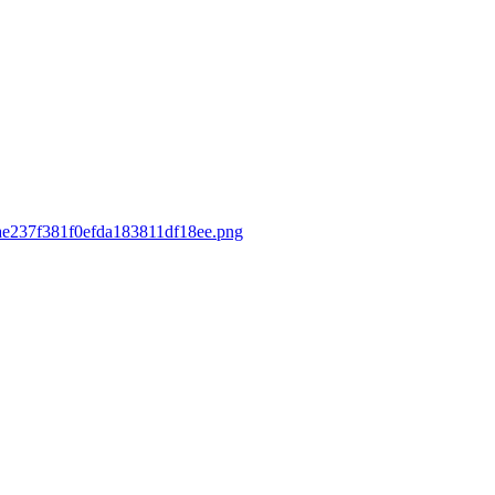
3ae237f381f0efda183811df18ee.png