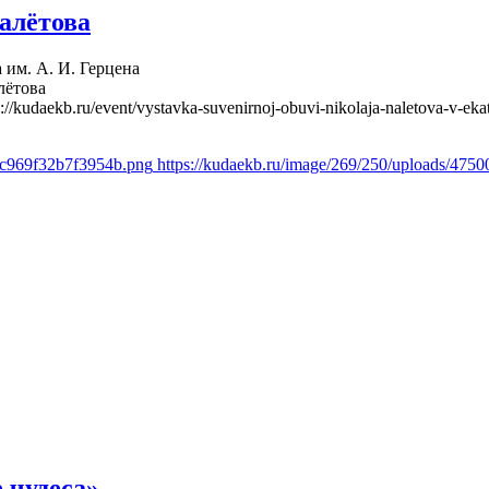
алётова
 им. А. И. Герцена
лётова
s://kudaekb.ru/event/vystavka-suvenirnoj-obuvi-nikolaja-naletova-v-eka
4c969f32b7f3954b.png
https://kudaekb.ru/image/269/250/uploads/47
 чудеса»