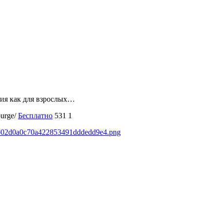
тия как для взрослых…
burge/
Бесплатно
531
1
87b02d0a0c70a422853491dddedd9e4.png