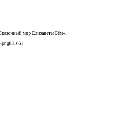
«Сказочный мир Елизаветы Бём».
6.png
831
651