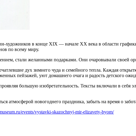
-художников в конце XIX — начале ХХ века в области графики 
нов по всему миру.
ением, стали желанными подарками. Они очаровывали своей ор
ечатлевшие дух зимнего чуда и семейного тепла. Каждая открытк
еженных пейзажей, уют домашнего очага и радость детского ожид
 проявляя большую изобретательность. Тексты включали в себя 
я атмосферой новогоднего праздника, забыть на время о забот
e-museum.ru/events/vystavki-skazochnyj-mir-elizavety-byom/