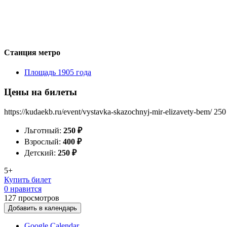
Станция метро
Площадь 1905 года
Цены на билеты
https://kudaekb.ru/event/vystavka-skazochnyj-mir-elizavety-bem/
250
Льготный:
250
₽
Взрослый:
400
₽
Детский:
250
₽
5+
Купить билет
0 нравится
127
просмотров
Добавить в календарь
Google Calendar