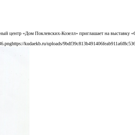
очный центр «Дом Поклевских-Козелл» приглашает на выставку 
36.png
https://kudaekb.ru/uploads/9bdf39c813b491406feab911a6f8c53