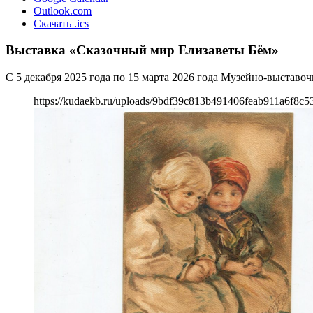
Outlook.com
Скачать .ics
Выставка «Сказочный мир Елизаветы Бём»
С 5 декабря 2025 года по 15 марта 2026 года Музейно-выстав
https://kudaekb.ru/uploads/9bdf39c813b491406feab911a6f8c5