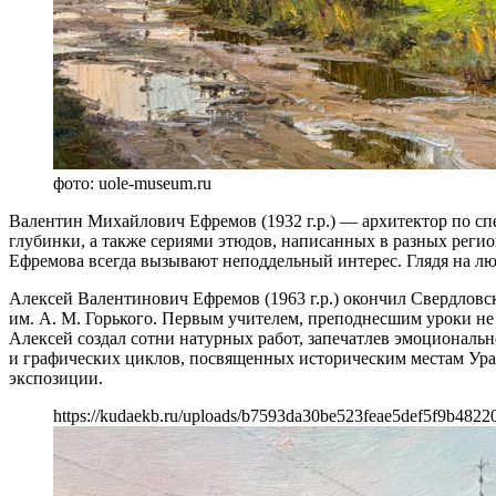
фото: uole-museum.ru
Валентин Михайлович Ефремов (1932 г.р.) — архитектор по с
глубинки, а также сериями этюдов, написанных в разных реги
Ефремова всегда вызывают неподдельный интерес. Глядя на лю
Алексей Валентинович Ефремов (1963 г.р.) окончил Свердловс
им. А. М. Горького. Первым учителем, преподнесшим уроки не 
Алексей создал сотни натурных работ, запечатлев эмоциональ
и графических циклов, посвященных историческим местам Урал
экспозиции.
https://kudaekb.ru/uploads/b7593da30be523feae5def5f9b4822