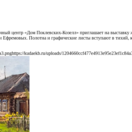
авочный центр «Дом Поклевских-Козелл» приглашает на выставку
и Ефремовых. Полотна и графические листы вступают в тихий, 
a3.png
https://kudaekb.ru/uploads/1204660ccf477e4913e95e23ef1c84a