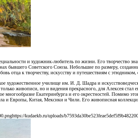
пециальности и художник-любитель по жизни. Его творчество з
онах бывшего Советского Союза. Небольшие по размеру, созданн
бовь отца к творчеству, искусству и путешествиям с этюднико
кое художественное училище им. И. Д. Шадра и искусствоведчес
только живописи, но и видения прекрасного, для Алексея стал 
ное многообразие Екатеринбурга и его окрестностей. Помимо эт
а и Европы, Китая, Мексики и Чили. Его живописная коллекция
00.png
https://kudaekb.ru/uploads/b7593da30be523feae5def5f9b48220