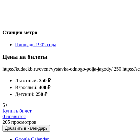
Станция метро
Площадь 1905 года
Цены на билеты
https://kudaekb.ru/event/vystavka-odnogo-polja-jagody/
250
https://
Льготный:
250
₽
Взрослый:
400
₽
Детский:
250
₽
5+
Купить билет
0 нравится
205
просмотров
Добавить в календарь
Google Calendar