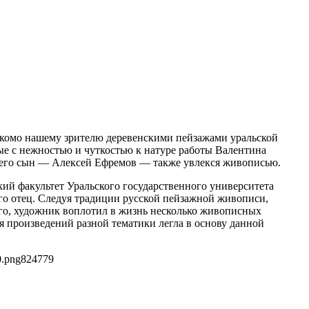
накомо нашему зрителю деревенскими пейзажами уральской
ые с нежностью и чуткостью к натуре работы Валентина
м, его сын — Алексей Ефремов — также увлекся живописью.
кий факультет Уральского государственного университета
его отец. Следуя традиции русской пейзажной живописи,
ого, художник воплотил в жизнь несколько живописных
 произведений разной тематики легла в основу данной
0.png
824
779