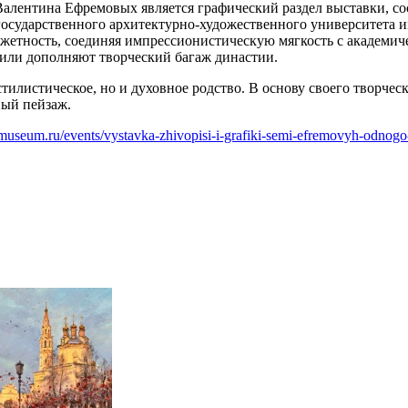
ентина Ефремовых является графический раздел выставки, сос
осударственного архитектурно-художественного университета и
жетность, соединяя импрессионистическую мягкость с академич
Чили дополняют творческий багаж династии.
тилистическое, но и духовное родство. В основу своего творче
ный пейзаж.
e-museum.ru/events/vystavka-zhivopisi-i-grafiki-semi-efremovyh-odnog