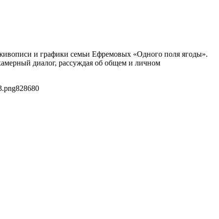
 живописи и графики семьи Ефремовых «Одного поля ягоды».
камерный диалог, рассуждая об общем и личном
3.png
828
680