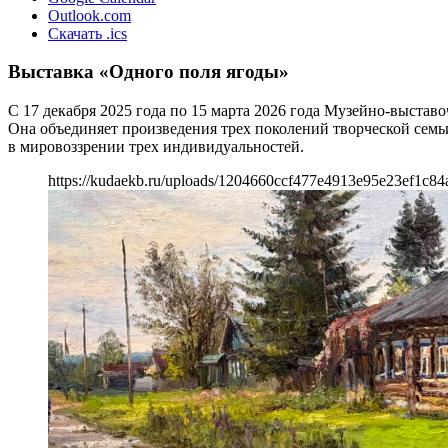
Outlook.com
Скачать .ics
Выставка «Одного поля ягоды»
С 17 декабря 2025 года по 15 марта 2026 года Музейно-выст
Она объединяет произведения трех поколений творческой семь
в мировоззрении трех индивидуальностей.
https://kudaekb.ru/uploads/1204660ccf477e4913e95e23ef1c84