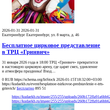
2026-01-31
2026-01-31
Екатеринбург
Екатеринбург, ул. 8 марта, д. 46
Бесплатное цирковое представление
в ТРЦ «Гринвич»
31 января 2026 года в 18:00 ТРЦ «Гринвич» превратится
в настоящую цирковую арену, где царят смех, удивление
и атмосфера праздника! Вход…
0
RUB
https://schema.org/InStock
2026-01-15T18:32:00+03:00
https://kudaekb.ru/event/besplatnoe-tsirkovoe-predstavlenie-v-trts-
grinvich/
Бесплатно
895
51
https://kudaekb.ru/image/255/255/uploads/260b172ffa91a6bb
https://kudaekb.ru/image/255/255/uploads/260b172ffa91a6bb