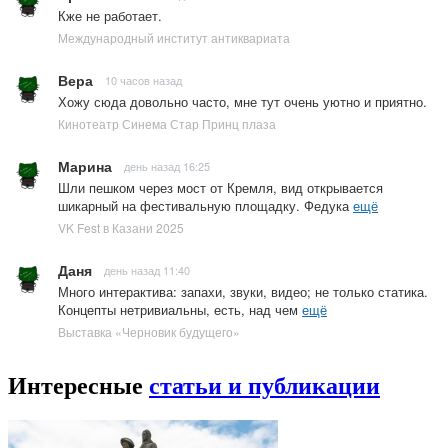
Кже не работает.
Международный институт антиквариата
Вера
10 часов назад
Хожу сюда довольно часто, мне тут очень уютно и приятно.
Кинотеатр Синема Стар Принц плаза
Марина
день назад 16:25
Шли пешком через мост от Кремля, вид открывается
шикарный на фестивальную площадку. Федука
ещё
VK Fest в Казани 2025
Даня
день назад 11:40
Много интерактива: запахи, звуки, видео; не только статика.
Концепты нетривиальны, есть, над чем
ещё
Выставка «Черновик будущего»
Интересные
статьи и публикации