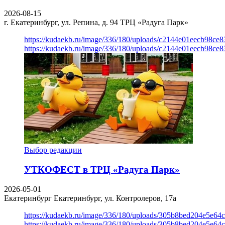
2026-08-15
г. Екатеринбург, ул. Репина, д. 94
ТРЦ «Радуга Парк»
https://kudaekb.ru/image/336/180/uploads/c2144e01eecb98c
https://kudaekb.ru/image/336/180/uploads/c2144e01eecb98c
Выбор редакции
УТКОФЕСТ в ТРЦ «Радуга Парк»
2026-05-01
Екатеринбург
Екатеринбург, ул. Контролеров, 17а
https://kudaekb.ru/image/336/180/uploads/305b8bed204e5e6
https://kudaekb.ru/image/336/180/uploads/305b8bed204e5e6