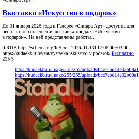
Выставка «Искусство в подарок»
До 31 января 2026 года в Галерее «Синара Арт» доступна для
бесплатного посещения выставка-продажа «Искусство
в подарок». На ней представлены работы…
0
RUB
https://schema.org/InStock
2026-01-13T17:06:00+03:00
https://kudaekb.ru/event/vystavka-iskusstvo-v-podarok/
Бесплатно
225
5
https://kudaekb.ru/image/255/255/uploads/bce7cbd14e32b08a
https://kudaekb.ru/image/255/255/uploads/bce7cbd14e32b08a