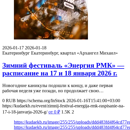
2026-01-17
2026-01-18
Екатеринбург
Екатеринбург, квартал «Архангел Михаил»
Зимний фестиваль «Энергия РМК» —
расписание на 17 и 18 января 2026 г.
Новогодние каникулы подошли к концу, и даже первая
рабочая неделя уже позади, но продолжает свою…
0
RUB
https://schema.org/InStock
2026-01-16T15:41:00+03:00
https://kudaekb.ru/event/zimnij-festival-energija-rmk-raspisanie-na-
17-i-18-janvarja-2026-g/
от 0
₽
1.5K
2
https://kudaekb.ru/image/255/255/uploads/ddd483fd4f64cd77
https://kudaekb.ru/image/255/255/uploads/ddd483fd4f64cd77