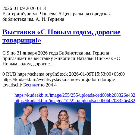
2026-01-09
2026-01-31
Екатеринбург, ул. Чапаева, 5
Центральная городская
библиотека им. А. И. Герцена
Выставка «С Новым годом, дорогие
товарищи!»
С 9 по 31 января 2026 года Библиотека им. Герцена
приглашает на выставку живописи Натальи Письмак «С
Новым годом, дорогие…
0
RUB
https://schema.org/InStock
2026-01-09T15:53:00+03:00
https://kudaekb.ru/event/vystavka-s-novym-godom-dorogie-
tovarischi/
Бесплатно
204
4
https://kudaekb.ru/image/255/255/uploads/ced60bb208326e43
https://kudaekb.ru/image/255/255/uploads/ced60bb208326e43