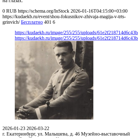
на глазах.
0
RUB
https://schema.org/InStock
2026-01-16T04:15:00+03:00
https://kudaekb.ru/event/shou-fokusnikov-zhivaja-magija-v-trts-
grinvich/
Бесплатно
401
6
https://kudaekb.ru/image/255/255/uploads/61e2f218714d6c43
https://kudaekb.ru/image/255/255/uploads/61e2f218714d6c43
2026-01-23
2026-03-22
г. Екатеринбург, ул. Малышева, д. 46
Музейно-выставочный