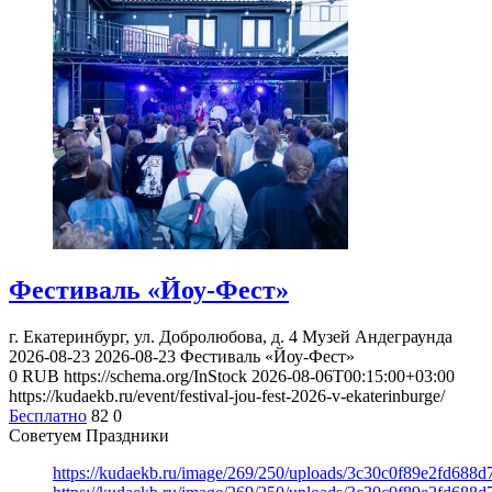
Фестиваль «Йоу-Фест»
г. Екатеринбург, ул. Добролюбова, д. 4
Музей Андеграунда
2026-08-23
2026-08-23
Фестиваль «Йоу-Фест»
0
RUB
https://schema.org/InStock
2026-08-06T00:15:00+03:00
https://kudaekb.ru/event/festival-jou-fest-2026-v-ekaterinburge/
Бесплатно
82
0
Советуем Праздники
https://kudaekb.ru/image/269/250/uploads/3c30c0f89e2fd688