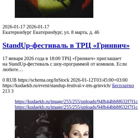
2026-01-17
2026-01-17
Екатеринбург
Екатеринбург, ул. 8 марта, д. 46
StandUp-фестиваль в ТРЦ «Гринвич»
17 января 2026 года в 18:00 ТРЦ «Гринвич» приглашает
на StandUp-фестиваль с шоу-программой от комиков. Если
любите…
0
RUB
https://schema.org/InStock
2026-01-12T03:45:00+03:00
https://kudaekb.ru/event/standup-festival-v-trts-grinvich/
Бесплатно
213
3
https://kudaekb.ru/image/255/255/uploads/94fb44bb8f632f7f
https://kudaekb.ru/image/255/255/uploads/94fb44bb8f632f7f