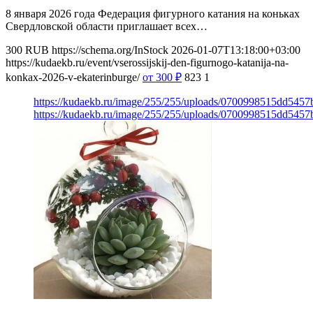
8 января 2026 года Федерация фигурного катания на коньках
Свердловской области приглашает всех…
300
RUB
https://schema.org/InStock
2026-01-07T13:18:00+03:00
https://kudaekb.ru/event/vserossijskij-den-figurnogo-katanija-na-
konkax-2026-v-ekaterinburge/
от 300
₽
823
1
https://kudaekb.ru/image/255/255/uploads/0700998515dd545
https://kudaekb.ru/image/255/255/uploads/0700998515dd545