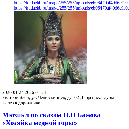
https://kudaekb.ru/image/255/255/uploads/eb06479af49d6cf1
https://kudaekb.ru/image/255/255/uploads/eb06479af49d6cf1
2026-01-24
2026-01-24
Екатеринбург, ул. Челюскинцев, д. 102
Дворец культуры
железнодорожников
Мюзикл по сказам П.П Бажова
«Хозяйка медной горы»