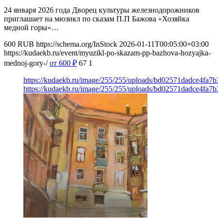
24 января 2026 года Дворец культуры железнодорожников
приглашает на мюзикл по сказам П.П Бажова «Хозяйка
медной горы»…
600
RUB
https://schema.org/InStock
2026-01-11T00:05:00+03:00
https://kudaekb.ru/event/myuzikl-po-skazam-pp-bazhova-hozyajka-
mednoj-gory-/
от 600
₽
67
1
https://kudaekb.ru/image/255/255/uploads/bd02571dadce4fa
https://kudaekb.ru/image/255/255/uploads/bd02571dadce4fa