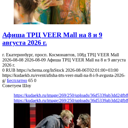
Афиша ТРЦ VEER Mall на 8 и 9
августа 2026 г.
г. Екатеринбург, просп. Космонавтов, 108д
ТРЦ VEER Mall
2026-08-08
2026-08-09
Афиша ТРЦ VEER Mall на 8 и 9 августа
2026 г.
0
RUB
https://schema.org/InStock
2026-08-06T02:01:00+03:00
https://kudaekb.ru/event/afisha-trts-veer-mall-na-8-i-9-avgusta-2026-
g/
Бесплатно
65
0
Советуем Шоу
https://kudaekb.ru/image/269/250/uploads/36d5339ab3dd24fb
https://kudaekb.ru/image/269/250/uploads/36d5339ab3dd24fb