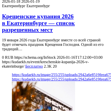
2026-01-18
2026-01-19
Екатеринбург
Екатеринбург
Крещенские купания 2026
в Екатеринбурге — список
разрешенных мест
19 января 2026 года Екатеринбург вместе со всей страной
будет отмечать праздник Крещения Господня. Одной из его
традиций…
0
RUB
https://schema.org/InStock
2026-01-16T17:12:00+03:00
https://kudaekb.ru/event/kreschenskie-kupanija-2026-v-
ekaterinburge/
Бесплатно
2.3K
20
https://kudaekb.ru/image/255/255/uploads/2942a6e8519feea
https://kudaekb.ru/image/255/255/uploads/2942a6e8519feea