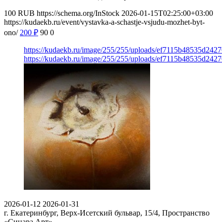
100
RUB
https://schema.org/InStock
2026-01-15T02:25:00+03:00
https://kudaekb.ru/event/vystavka-a-schastje-vsjudu-mozhet-byt-
ono/
200
₽
90
0
https://kudaekb.ru/image/255/255/uploads/ef7115b48535d242
https://kudaekb.ru/image/255/255/uploads/ef7115b48535d242
2026-01-12
2026-01-31
г. Екатеринбург, Верх-Исетский бульвар, 15/4,
Пространство
«Синара Арт»