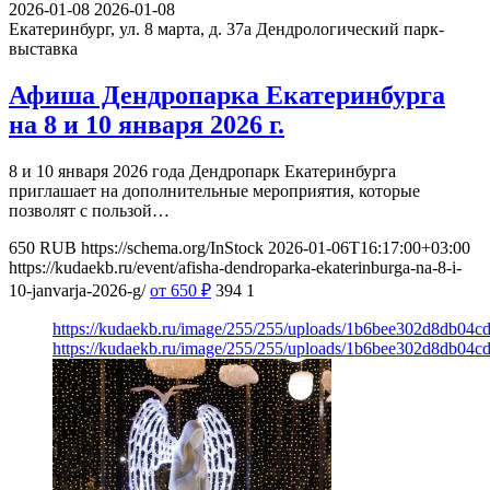
2026-01-08
2026-01-08
Екатеринбург, ул. 8 марта, д. 37а
Дендрологический парк-
выставка
Афиша Дендропарка Екатеринбурга
на 8 и 10 января 2026 г.
8 и 10 января 2026 года Дендропарк Екатеринбурга
приглашает на дополнительные мероприятия, которые
позволят с пользой…
650
RUB
https://schema.org/InStock
2026-01-06T16:17:00+03:00
https://kudaekb.ru/event/afisha-dendroparka-ekaterinburga-na-8-i-
10-janvarja-2026-g/
от 650
₽
394
1
https://kudaekb.ru/image/255/255/uploads/1b6bee302d8db04c
https://kudaekb.ru/image/255/255/uploads/1b6bee302d8db04c