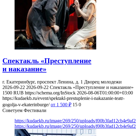
Спектакль «Преступление
и наказание»
г. Екатеринбург, проспект Ленина, д. 1
Дворец молодежи
2026-09-22
2026-09-22
Спектакль «Преступление и наказание»
1500
RUB
https://schema.org/InStock
2026-08-06T01:00:00+03:00
https://kudaekb.ru/event/spektakl-prestuplenie-i-nakazanie-teatr-
gogolja-v-ekaterinburge/
от 1 500
₽
15
0
Советуем Фестивали
https://kudaekb.ru/image/269/250/uploads/f00b3fad12cb4e9af
https://kudaekb.ru/image/269/250/uploads/f00b3fad12cb4e9af