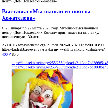
центр «Дом Поклевских-Козелл»
Выставка «Мы вышли из школы
Хожателева»
С 23 января по 22 марта 2026 года Музейно-выставочный
центр «Дом Поклевских-Козелл» приглашает на выставку,
посвященную 130-летию…
250
RUB
https://schema.org/InStock
2026-01-16T00:35:00+03:00
https://kudaekb.ru/event/vystavka-my-vyshli-iz-shkoly-xozhateleva/
400
₽
85
0
https://kudaekb.ru/image/255/255/uploads/2113bd7bd38685a
https://kudaekb.ru/image/255/255/uploads/2113bd7bd38685a