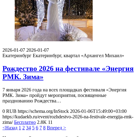
2026-01-07
2026-01-07
Екатеринбург
Екатеринбург, квартал «Архангел Михаил»
Рождество 2026 на фестивале «Энергия
РМК. Зима»
7 января 2026 года на всех площадках фестиваля «Энергия
РМК. Зима» пройдут мероприятия, посвященные
празднованию Рождества…
0
RUB
https://schema.org/InStock
2026-01-06T15:49:00+03:00
https://kudaekb.ru/event/rozhdestvo-2026-na-festivale-energija-rmk-
zima/
Бесплатно
2.8K
11
<Назад
1
2
3
4
5
6
7
8
Вперед >