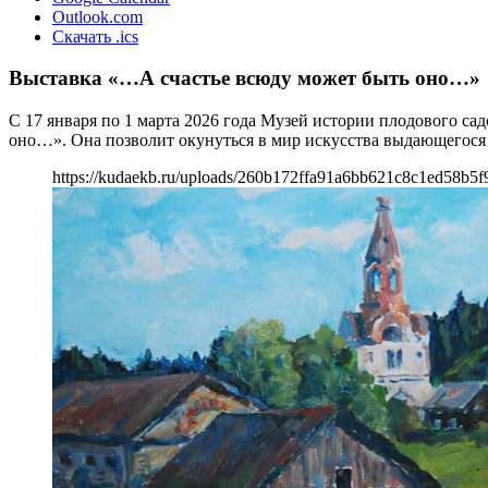
Outlook.com
Скачать .ics
Выставка «…А счастье всюду может быть оно…»
С 17 января по 1 марта 2026 года Музей истории плодового с
оно…». Она позволит окунуться в мир искусства выдающегося
https://kudaekb.ru/uploads/260b172ffa91a6bb621c8c1ed58b5f