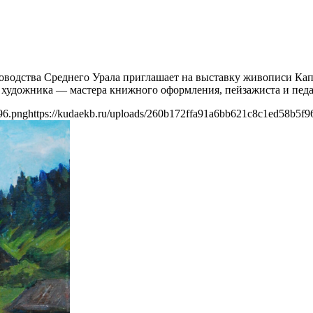
адоводства Среднего Урала приглашает на выставку живописи Ка
 художника — мастера книжного оформления, пейзажиста и педа
96.png
https://kudaekb.ru/uploads/260b172ffa91a6bb621c8c1ed58b5f9