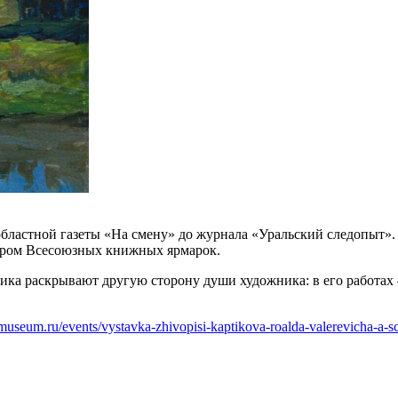
областной газеты «На смену» до журнала «Уральский следопыт».
зёром Всесоюзных книжных ярмарок.
фика раскрывают другую сторону души художника: в его работа
e-museum.ru/events/vystavka-zhivopisi-kaptikova-roalda-valerevicha-a-