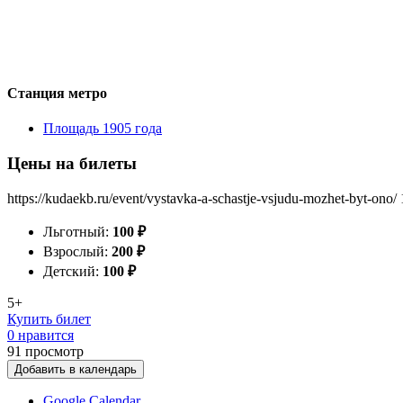
Станция метро
Площадь 1905 года
Цены на билеты
https://kudaekb.ru/event/vystavka-a-schastje-vsjudu-mozhet-byt-ono/
Льготный:
100
₽
Взрослый:
200
₽
Детский:
100
₽
5+
Купить билет
0 нравится
91
просмотр
Добавить в календарь
Google Calendar