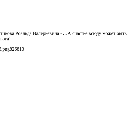
птикова Роальда Валерьевича «…А счастье всюду может быть
гога!
6.png
826
813