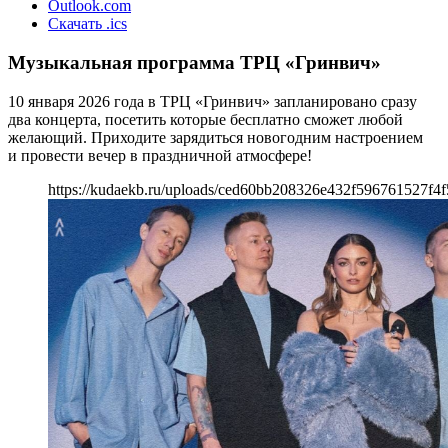
Outlook.com
Скачать .ics
Музыкальная программа ТРЦ «Гринвич»
10 января 2026 года в ТРЦ «Гринвич» запланировано сразу
два концерта, посетить которые бесплатно сможет любой
желающий. Приходите зарядиться новогодним настроением
и провести вечер в праздничной атмосфере!
https://kudaekb.ru/uploads/ced60bb208326e432f596761527f4f