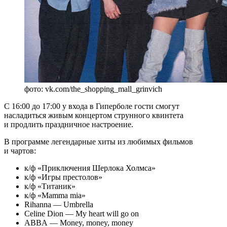
фото: vk.com/the_shopping_mall_grinvich
С 16:00 до 17:00 у входа в Гиперболе гости смогут
насладиться живым концертом струнного квинтета
и продлить праздничное настроение.
В программе легендарные хиты из любимых фильмов
и чартов:
к/ф «Приключения Шерлока Холмса»
к/ф «Игры престолов»
к/ф «Титаник»
к/ф «Mamma mia»
Rihanna — Umbrella
Celine Dion — My heart will go on
ABBA — Money, money, money