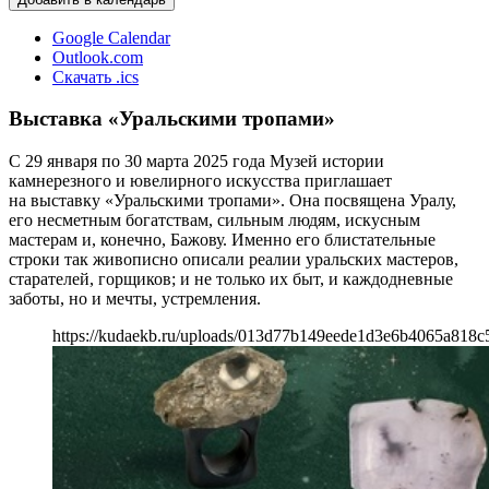
Google Calendar
Outlook.com
Скачать .ics
Выставка «Уральскими тропами»
С 29 января по 30 марта 2025 года Музей истории
камнерезного и ювелирного искусства приглашает
на выставку «Уральскими тропами». Она посвящена Уралу,
его несметным богатствам, сильным людям, искусным
мастерам и, конечно, Бажову. Именно его блистательные
строки так живописно описали реалии уральских мастеров,
старателей, горщиков; и не только их быт, и каждодневные
заботы, но и мечты, устремления.
https://kudaekb.ru/uploads/013d77b149eede1d3e6b4065a818c5