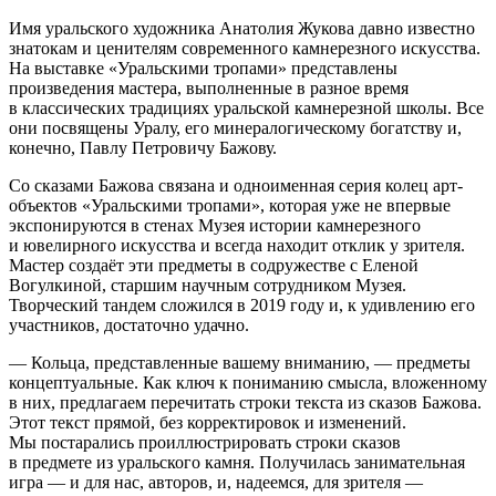
Имя уральского художника Анатолия Жукова давно известно
знатокам и ценителям современного камнерезного искусства.
На выставке «Уральскими тропами» представлены
произведения мастера, выполненные в разное время
в классических традициях уральской камнерезной школы. Все
они посвящены Уралу, его минералогическому богатству и,
конечно, Павлу Петровичу Бажову.
Со сказами Бажова связана и одноименная серия колец арт-
объектов «Уральскими тропами», которая уже не впервые
экспонируются в стенах Музея истории камнерезного
и ювелирного искусства и всегда находит отклик у зрителя.
Мастер создаёт эти предметы в содружестве с Еленой
Вогулкиной, старшим научным сотрудником Музея.
Творческий тандем сложился в 2019 году и, к удивлению его
участников, достаточно удачно.
— Кольца, представленные вашему вниманию, — предметы
концептуальные. Как ключ к пониманию смысла, вложенному
в них, предлагаем перечитать строки текста из сказов Бажова.
Этот текст прямой, без корректировок и изменений.
Мы постарались проиллюстрировать строки сказов
в предмете из уральского камня. Получилась занимательная
игра — и для нас, авторов, и, надеемся, для зрителя —