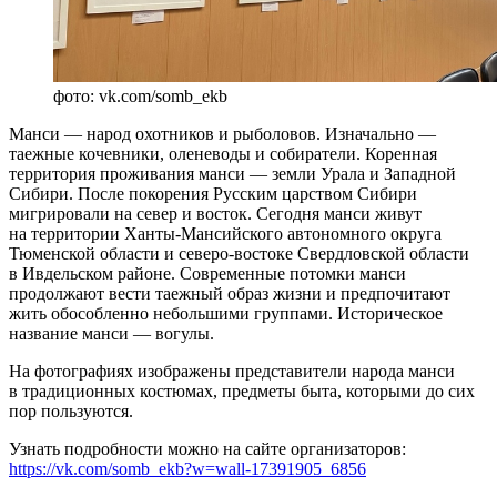
фото: vk.com/somb_ekb
Манси — народ охотников и рыболовов. Изначально —
таежные кочевники, оленеводы и собиратели. Коренная
территория проживания манси — земли Урала и Западной
Сибири. После покорения Русским царством Сибири
мигрировали на север и восток. Сегодня манси живут
на территории Ханты-Мансийского автономного округа
Тюменской области и северо-востоке Свердловской области
в Ивдельском районе. Современные потомки манси
продолжают вести таежный образ жизни и предпочитают
жить обособленно небольшими группами. Историческое
название манси — вогулы.
На фотографиях изображены представители народа манси
в традиционных костюмах, предметы быта, которыми до сих
пор пользуются.
Узнать подробности можно на сайте организаторов:
https://vk.com/somb_ekb?w=wall-17391905_6856