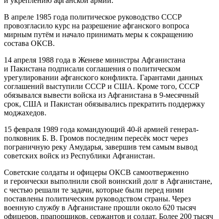
и укреплению афганской армии.
В апреле 1985 года политическое руководство СССР
провозгласило курс на разрешение афганского вопроса
мирным путём и начало принимать меры к сокращению
состава ОКСВ.
14 апреля 1988 года в Женеве министры Афганистана
и Пакистана подписали соглашения о политическом
урегулировании афганского конфликта. Гарантами данных
соглашений выступили СССР и США. Кроме того, СССР
обязывался вывести войска из Афганистана в 9-месячный
срок, США и Пакистан обязывались прекратить поддержку
моджахедов.
15 февраля 1989 года командующий 40-й армией генерал-
полковник Б. В. Громов последним пересёк мост через
пограничную реку Амударья, завершив тем самым вывод
советских войск из Республики Афганистан.
Советские солдаты и офицеры ОКСВ самоотверженно
и героически выполнили свой воинский долг в Афганистане,
с честью решали те задачи, которые были перед ними
поставлены политическим руководством страны. Через
военную службу в Афганистане прошли около 620 тысяч
офицеров, прапорщиков, сержантов и солдат. Более 200 тысяч