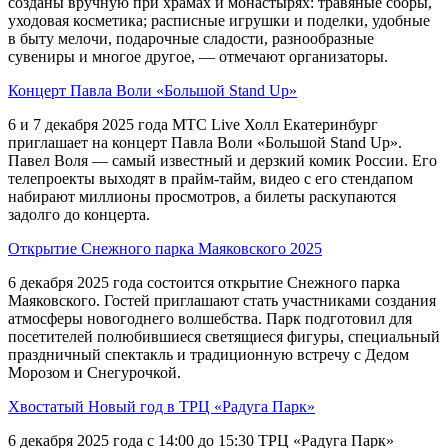
созданы вручную при храмах и монастырях: травяные сборы,
уходовая косметика; расписные игрушки и поделки, удобные
в быту мелочи, подарочные сладости, разнообразные
сувениры и многое другое, — отмечают организаторы.
Концерт Павла Воли «Большой Stand Up»
6 и 7 декабря 2025 года МТС Live Холл Екатеринбург
приглашает на концерт Павла Воли «Большой Stand Up».
Павел Воля — самый известный и дерзкий комик России. Его
телепроекты выходят в прайм-тайм, видео с его стендапом
набирают миллионы просмотров, а билеты раскупаются
задолго до концерта.
Открытие Снежного парка Маяковского 2025
6 декабря 2025 года состоится открытие Снежного парка
Маяковского. Гостей приглашают стать участниками создания
атмосферы новогоднего волшебства. Парк подготовил для
посетителей полюбившиеся светящиеся фигуры, специальный
праздничный спектакль и традиционную встречу с Дедом
Морозом и Снегурочкой.
Хвостатый Новый год в ТРЦ «Радуга Парк»
6 декабря 2025 года с 14:00 до 15:30 ТРЦ «Радуга Парк»