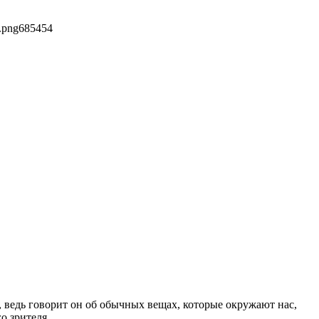
.png
685
454
, ведь говорит он об обычных вещах, которые окружают нас,
о зрителя.