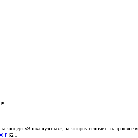
ург
 на концерт «Эпоха нулевых», на котором вспоминать прошлое 
00
₽
62
1