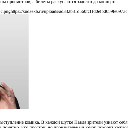
ны просмотров, а билеты раскупаются задолго до концерта.
3c.png
https://kudaekb.ru/uploads/ad332b31d560fcf1d0efbd659fe6973c
выступление комика. В каждой шутке Павла зрители узнают себя
и понятно. Его простой, но пронзительный юмор покорит каждог