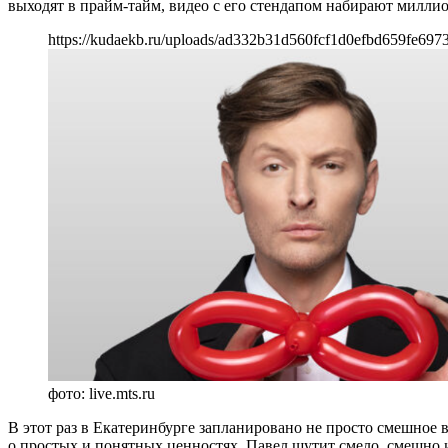
выходят в прайм-тайм, видео с его стендапом набирают миллио
https://kudaekb.ru/uploads/ad332b31d560fcf1d0efbd659fe697
фото: live.mts.ru
В этот раз в Екатеринбурге запланировано не просто смешное 
о простых и понятных ценностях. Павел шутит смело, смешно 