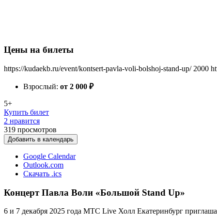
Цены на билеты
https://kudaekb.ru/event/kontsert-pavla-voli-bolshoj-stand-up/
2000
ht
Взрослый:
от 2 000
₽
5+
Купить билет
2 нравится
319
просмотров
Добавить в календарь
Google Calendar
Outlook.com
Скачать .ics
Концерт Павла Воли «Большой Stand Up»
6 и 7 декабря 2025 года МТС Live Холл Екатеринбург приглаш