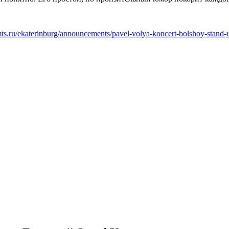
.mts.ru/ekaterinburg/announcements/pavel-volya-koncert-bolshoy-stand-