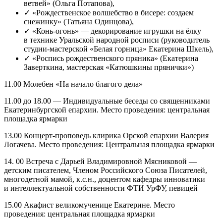
ветвей» (Ольга Потапова),
✓ «Рождественское волшебство в бисере: создаем
снежинку» (Татьяна Одинцова),
✓ «Конь-огонь» — декорирование игрушки на ёлку
в технике Уральской народной росписи (руководитель
студии-мастерской «Белая горница» Екатерина Шкель),
✓ «Роспись рождественского пряника» (Екатерина
Заверткина, мастерская «Катюшкины прянички»)
11.00 Молебен «На начало благого дела»
11.00 до 18.00 — Индивидуальные беседы со священниками
Екатеринбургской епархии. Место проведения: центральная
площадка ярмарки
13.00 Концерт-проповедь клирика Орской епархии Валерия
Логачева. Место проведения: Центральная площадка ярмарки
14. 00 Встреча с Дарьей Владимировной Мясниковой —
детским писателем, Членом Российского Союза Писателей,
многодетной мамой, к.с.н., доцентом кафедры инноватики
и интеллектуальной собственности ФТИ УрФУ, певицей
15.00 Акафист великомученице Екатерине. Место
проведения: центральная площадка ярмарки