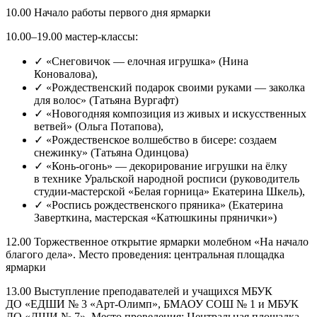
10.00 Начало работы первого дня ярмарки
10.00–19.00 мастер-классы:
✓ «Снеговичок — елочная игрушка» (Нина
Коновалова),
✓ «Рождественский подарок своими руками — заколка
для волос» (Татьяна Вургафт)
✓ «Новогодняя композиция из живых и искусственных
ветвей» (Ольга Потапова),
✓ «Рождественское волшебство в бисере: создаем
снежинку» (Татьяна Одинцова)
✓ «Конь-огонь» — декорирование игрушки на ёлку
в технике Уральской народной росписи (руководитель
студии-мастерской «Белая горница» Екатерина Шкель),
✓ «Роспись рождественского пряника» (Екатерина
Заверткина, мастерская «Катюшкины прянички»)
12.00 Торжественное открытие ярмарки молебном «На начало
благого дела». Место проведения: центральная площадка
ярмарки
13.00 Выступление преподавателей и учащихся МБУК
ДО «ЕДШИ № 3 «Арт-Олимп», БМАОУ СОШ № 1 и МБУК
ДО «ДШИ № 7». Место проведения: Центральная площадка