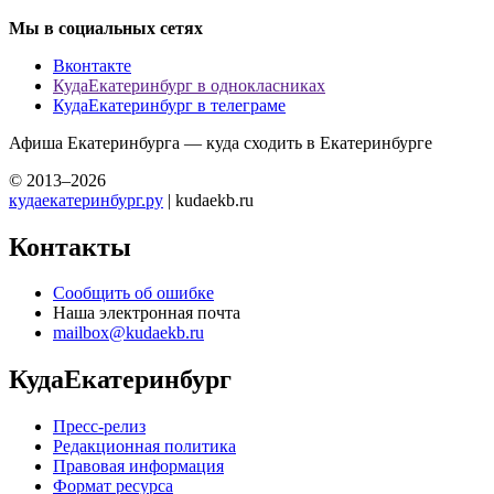
Мы в социальных сетях
Вконтакте
КудаЕкатеринбург в однокласниках
КудаЕкатеринбург в телеграме
Афиша Екатеринбурга — куда сходить в Екатеринбурге
© 2013–2026
кудаекатеринбург.ру
| kudaekb.ru
Контакты
Сообщить об ошибке
Наша электронная почта
mailbox@kudaekb.ru
КудаЕкатеринбург
Пресс-релиз
Редакционная политика
Правовая информация
Формат ресурса