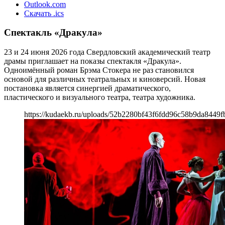
Outlook.com
Скачать .ics
Спектакль «Дракула»
23 и 24 июня 2026 года Свердловский академический театр
драмы приглашает на показы спектакля «Дракула».
Одноимённый роман Брэма Стокера не раз становился
основой для различных театральных и киноверсий. Новая
постановка является синергией драматического,
пластического и визуального театра, театра художника.
https://kudaekb.ru/uploads/52b2280bf43f6fdd96c58b9da8449f