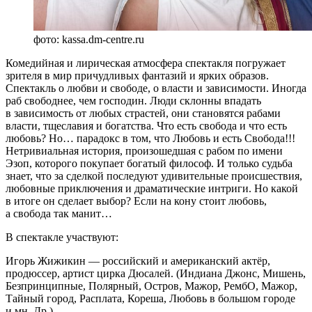
фото: kassa.dm-centre.ru
Комедийная и лирическая атмосфера спектакля погружает
зрителя в мир причудливых фантазий и ярких образов.
Спектакль о любви и свободе, о власти и зависимости. Иногда
раб свободнее, чем господин. Люди склонны впадать
в зависимость от любых страстей, они становятся рабами
власти, тщеславия и богатства. Что есть свобода и что есть
любовь? Но… парадокс в том, что Любовь и есть Свобода!!!
Нетривиальная история, произошедшая с рабом по имени
Эзоп, которого покупает богатый философ. И только судьба
знает, что за сделкой последуют удивительные происшествия,
любовные приключения и драматические интриги. Но какой
в итоге он сделает выбор? Если на кону стоит любовь,
а свобода так манит…
В спектакле участвуют:
Игорь Жижикин — российский и американский актёр,
продюссер, артист цирка Дюсалей. (Индиана Джонс, Мишень,
Безпринципные, Полярный, Остров, Мажор, РембО, Мажор,
Тайный город, Расплата, Кореша, Любовь в большом городе
и мн. Др.)