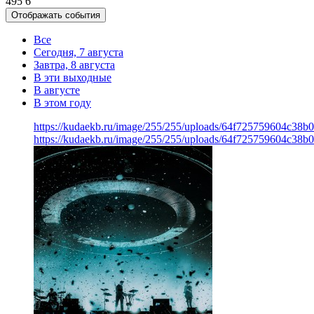
495
6
Отображать события
Все
Сегодня, 7 августа
Завтра, 8 августа
В эти выходные
В августе
В этом году
https://kudaekb.ru/image/255/255/uploads/64f725759604c38b
https://kudaekb.ru/image/255/255/uploads/64f725759604c38b