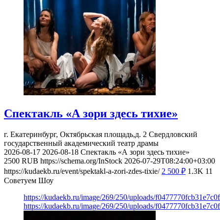
Спектакль «А зори здесь тихие»
г. Екатеринбург, Октябрьская площадь,д. 2
Свердловский
государственный академический театр драмы
2026-08-17
2026-08-18
Спектакль «А зори здесь тихие»
2500
RUB
https://schema.org/InStock
2026-07-29T08:24:00+03:00
https://kudaekb.ru/event/spektakl-a-zori-zdes-tixie/
2 500
₽
1.3K
11
Советуем Шоу
https://kudaekb.ru/image/269/250/uploads/f0477770fcb31e7c
https://kudaekb.ru/image/269/250/uploads/f0477770fcb31e7c