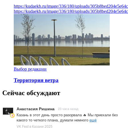
https://kudaekb.ru/image/336/180/uploads/305b8bed204e5e6
https://kudaekb.ru/image/336/180/uploads/305b8bed204e5e6
Выбор редакции
Территория ветра
Сейчас обсуждают
Анастасия Ришина
23 часа назад
Казань в этот день просто разорвала 🔥 Мы приехали без
какого то четкого плана, думали немного
ещё
VK Fest в Казани 2025