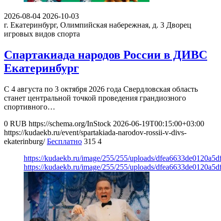
2026-08-04
2026-10-03
г. Екатеринбург, Олимпийская набережная, д. 3
Дворец
игровых видов спорта
Спартакиада народов России в ДИВС
Екатеринбург
С 4 августа по 3 октября 2026 года Свердловская область
станет центральной точкой проведения грандиозного
спортивного…
0
RUB
https://schema.org/InStock
2026-06-19T00:15:00+03:00
https://kudaekb.ru/event/spartakiada-narodov-rossii-v-divs-
ekaterinburg/
Бесплатно
315
4
https://kudaekb.ru/image/255/255/uploads/dfea6633de0120a5
https://kudaekb.ru/image/255/255/uploads/dfea6633de0120a5