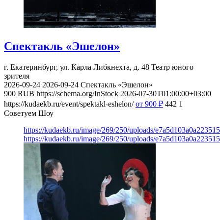
Спектакль «Эшелон»
г. Екатеринбург, ул. Карла Либкнехта, д. 48
Театр юного
зрителя
2026-09-24
2026-09-24
Спектакль «Эшелон»
900
RUB
https://schema.org/InStock
2026-07-30T01:00:00+03:00
https://kudaekb.ru/event/spektakl-eshelon/
от 900
₽
442
1
Советуем Шоу
https://kudaekb.ru/image/269/250/uploads/e7a5d103a0a22351
https://kudaekb.ru/image/269/250/uploads/e7a5d103a0a22351