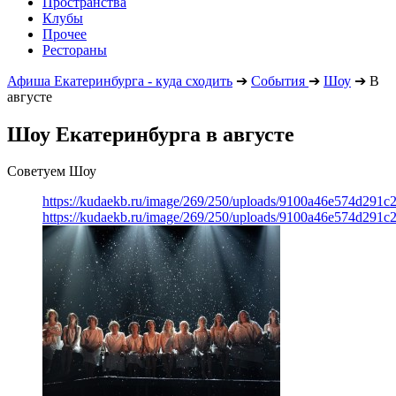
Пространства
Клубы
Прочее
Рестораны
Афиша Екатеринбурга - куда сходить
➔
События
➔
Шоу
➔
В
августе
Шоу Екатеринбурга в августе
Советуем Шоу
https://kudaekb.ru/image/269/250/uploads/9100a46e574d291
https://kudaekb.ru/image/269/250/uploads/9100a46e574d291