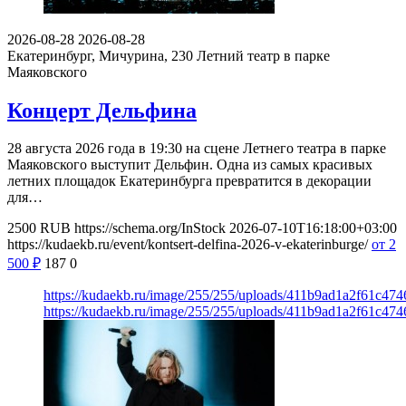
2026-08-28
2026-08-28
Екатеринбург, Мичурина, 230
Летний театр в парке
Маяковского
Концерт Дельфина
28 августа 2026 года в 19:30 на сцене Летнего театра в парке
Маяковского выступит Дельфин. Одна из самых красивых
летних площадок Екатеринбурга превратится в декорации
для…
2500
RUB
https://schema.org/InStock
2026-07-10T16:18:00+03:00
https://kudaekb.ru/event/kontsert-delfina-2026-v-ekaterinburge/
от 2
500
₽
187
0
https://kudaekb.ru/image/255/255/uploads/411b9ad1a2f61c47
https://kudaekb.ru/image/255/255/uploads/411b9ad1a2f61c47