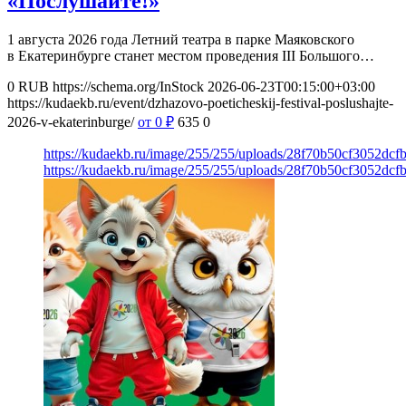
«Послушайте!»
1 августа 2026 года Летний театра в парке Маяковского
в Екатеринбурге станет местом проведения III Большого…
0
RUB
https://schema.org/InStock
2026-06-23T00:15:00+03:00
https://kudaekb.ru/event/dzhazovo-poeticheskij-festival-poslushajte-
2026-v-ekaterinburge/
от 0
₽
635
0
https://kudaekb.ru/image/255/255/uploads/28f70b50cf3052dc
https://kudaekb.ru/image/255/255/uploads/28f70b50cf3052dc