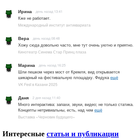
Ирина
день назад 13:41
Кже не работает.
Международный институт антиквариата
Вера
день назад 08:48
Хожу сюда довольно часто, мне тут очень уютно и приятно.
Кинотеатр Синема Стар Принц плаза
Марина
день назад 16:25
Шли пешком через мост от Кремля, вид открывается
шикарный на фестивальную площадку. Федука
ещё
VK Fest в Казани 2025
Даня
2 дня назад 11:40
Много интерактива: запахи, звуки, видео; не только статика.
Концепты нетривиальны, есть, над чем
ещё
Выставка «Черновик будущего»
Интересные
статьи и публикации