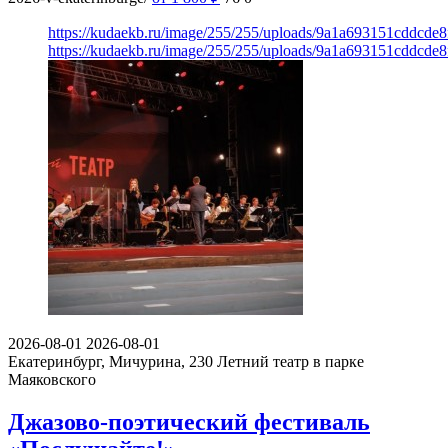
https://kudaekb.ru/image/255/255/uploads/9a1a693151cddcde
https://kudaekb.ru/image/255/255/uploads/9a1a693151cddcde
2026-08-01
2026-08-01
Екатеринбург, Мичурина, 230
Летний театр в парке
Маяковского
Джазово-поэтический фестиваль