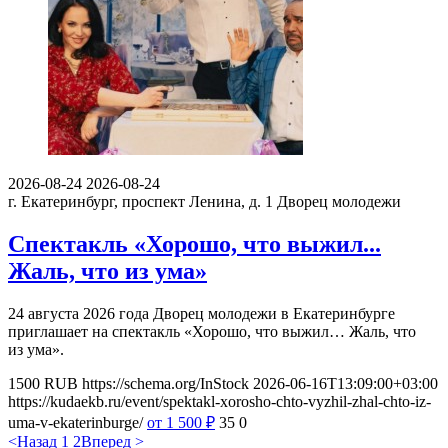
2026-08-24
2026-08-24
г. Екатеринбург, проспект Ленина, д. 1
Дворец молодежи
Спектакль «Хорошо, что выжил...
Жаль, что из ума»
24 августа 2026 года Дворец молодежи в Екатеринбурге
приглашает на спектакль «Хорошо, что выжил… Жаль, что
из ума».
1500
RUB
https://schema.org/InStock
2026-06-16T13:09:00+03:00
https://kudaekb.ru/event/spektakl-xorosho-chto-vyzhil-zhal-chto-iz-
uma-v-ekaterinburge/
от 1 500
₽
35
0
<Назад
1
2
Вперед >