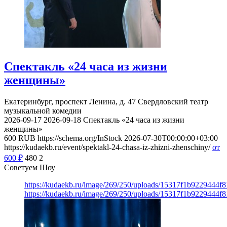
Спектакль «24 часа из жизни
женщины»
Екатеринбург, проспект Ленина, д. 47
Свердловский театр
музыкальной комедии
2026-09-17
2026-09-18
Спектакль «24 часа из жизни
женщины»
600
RUB
https://schema.org/InStock
2026-07-30T00:00:00+03:00
https://kudaekb.ru/event/spektakl-24-chasa-iz-zhizni-zhenschiny/
от
600
₽
480
2
Советуем Шоу
https://kudaekb.ru/image/269/250/uploads/15317f1b9229444f
https://kudaekb.ru/image/269/250/uploads/15317f1b9229444f