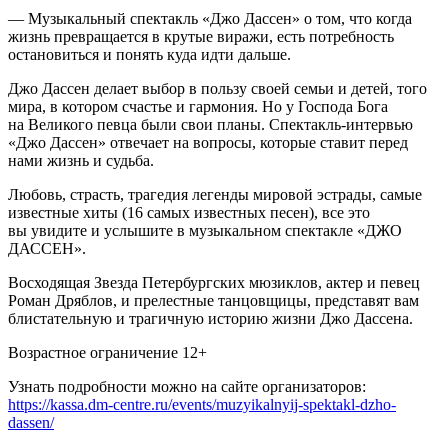
— Музыкальный спектакль «Джо Дассен» о том, что когда
жизнь превращается в крутые виражи, есть потребность
остановиться и понять куда идти дальше.
Джо Дассен делает выбор в пользу своей семьи и детей, того
мира, в котором счастье и гармония. Но у Господа Бога
на Великого певца были свои планы. Спектакль-интервью
«Джо Дассен» отвечает на вопросы, которые ставит перед
нами жизнь и судьба.
Любовь, страсть, трагедия легенды мировой эстрады, самые
известные хиты (16 самых известных песен), все это
вы увидите и услышите в музыкальном спектакле «ДЖО
ДАССЕН».
Восходящая Звезда Петербургских мюзиклов, актер и певец
Роман Дряблов, и прелестные танцовщицы, представят вам
блистательную и трагичную историю жизни Джо Дассена.
Возрастное ограничение 12+
Узнать подробности можно на сайте организаторов:
https://kassa.dm-centre.ru/events/muzyikalnyij-spektakl-dzho-
dassen/