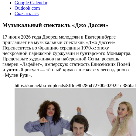
Google Calendar
Outlook.com
Скачать .ics
Музыкальный спектакль «Джо Дассен»
17 июня 2026 года Дворец молодежи в Екатеринбурге
приглашает на музыкальный спектакль «Джо Дассен».
Перенеситесь во Францию середины 1970-х: эпоху
нескромной парижской буржуазии и бунтарского Монмартра.
Представьте художников на набережной Сены, роскошь
галереи «Лафайет», имперскую статность Елисейских Полей
и уютный ритуал — тёплый круассан с кофе у легендарного
«Мулен Руж».
https://kudaekb.ru/uploads/8fffde8b286472700a0292f1d386ba