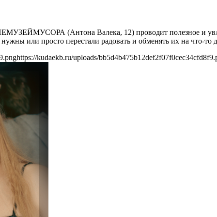
8:00 НЕМУЗЕЙМУСОРА (Антона Валека, 12) проводит полезное и у
нужны или просто перестали радовать и обменять их на что-то д
9.png
https://kudaekb.ru/uploads/bb5d4b475b12def2f07f0cec34cfd8f9.