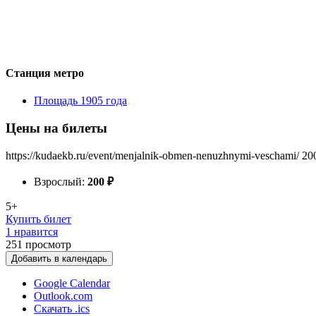
Станция метро
Площадь 1905 года
Цены на билеты
https://kudaekb.ru/event/menjalnik-obmen-nenuzhnymi-veschami/
20
Взрослый:
200
₽
5+
Купить билет
1 нравится
251
просмотр
Добавить в календарь
Google Calendar
Outlook.com
Скачать .ics