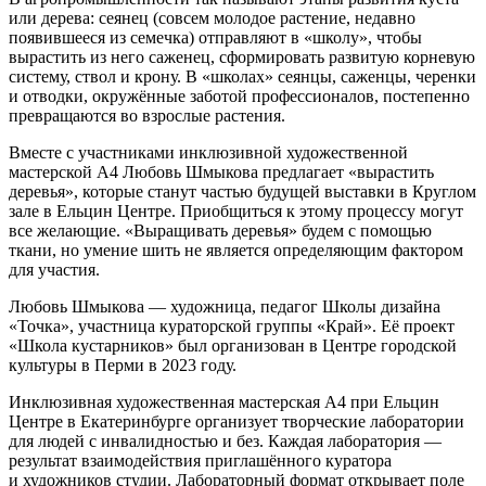
или дерева: сеянец (совсем молодое растение, недавно
появившееся из семечка) отправляют в «школу», чтобы
вырастить из него саженец, сформировать развитую корневую
систему, ствол и крону. В «школах» сеянцы, саженцы, черенки
и отводки, окружённые заботой профессионалов, постепенно
превращаются во взрослые растения.
Вместе с участниками инклюзивной художественной
мастерской А4 Любовь Шмыкова предлагает «вырастить
деревья», которые станут частью будущей выставки в Круглом
зале в Ельцин Центре. Приобщиться к этому процессу могут
все желающие. «Выращивать деревья» будем с помощью
ткани, но умение шить не является определяющим фактором
для участия.
Любовь Шмыкова — художница, педагог Школы дизайна
«Точка», участница кураторской группы «Край». Её проект
«Школа кустарников» был организован в Центре городской
культуры в Перми в 2023 году.
Инклюзивная художественная мастерская А4 при Ельцин
Центре в Екатеринбурге организует творческие лаборатории
для людей с инвалидностью и без. Каждая лаборатория —
результат взаимодействия приглашённого куратора
и художников студии. Лабораторный формат открывает поле