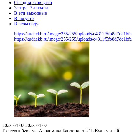
Сегодня, 6 августа
Завтра, 7 августа
В эти выходные
В августе
В этом году
https://kudaekb.ru/image/255/255/uploads/e4311f5fb8d7de1b
https://kudaekb.ru/image/255/255/uploads/e4311f5fb8d7de1b
2023-04-07
2023-04-07
Екатеринбург, ул. Академика Бардина, д. 21Б
Культурный