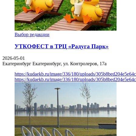
Выбор редакции
УТКОФЕСТ в ТРЦ «Радуга Парк»
2026-05-01
Екатеринбург
Екатеринбург, ул. Контролеров, 17а
https://kudaekb.ru/image/336/180/uploads/305b8bed204e5e6
https://kudaekb.ru/image/336/180/uploads/305b8bed204e5e6