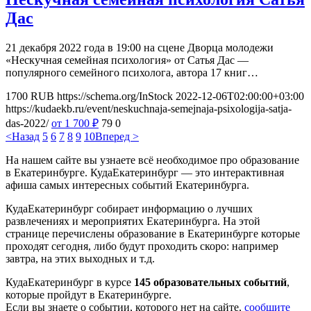
Дас
21 декабря 2022 года в 19:00 на сцене Дворца молодежи
«Нескучная семейная психология» от Сатья Дас —
популярного семейного психолога, автора 17 книг…
1700
RUB
https://schema.org/InStock
2022-12-06T02:00:00+03:00
https://kudaekb.ru/event/neskuchnaja-semejnaja-psixologija-satja-
das-2022/
от 1 700
₽
79
0
<Назад
5
6
7
8
9
10
Вперед >
На нашем сайте вы узнаете всё необходимое про образование
в Екатеринбурге. КудаЕкатеринбург — это интерактивная
афиша самых интересных событий Екатеринбурга.
КудаЕкатеринбург собирает информацию о лучших
развлечениях и мероприятих Екатеринбурга. На этой
странице перечислены образование в Екатеринбурге которые
проходят сегодня, либо будут проходить скоро: например
завтра, на этих выходных и т.д.
КудаЕкатеринбург в курсе
145 образовательных событий
,
которые пройдут в Екатеринбурге.
Если вы знаете о событии, которого нет на сайте,
сообщите