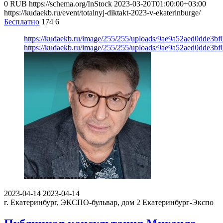
0
RUB
https://schema.org/InStock
2023-03-20T01:00:00+03:00
https://kudaekb.ru/event/totalnyj-diktakt-2023-v-ekaterinburge/
Бесплатно
174
6
https://kudaekb.ru/image/255/255/uploads/9ae9a52aed0dde3bf
https://kudaekb.ru/image/255/255/uploads/9ae9a52aed0dde3bf
2023-04-14
2023-04-14
г. Екатеринбург, ЭКСПО-бульвар, дом 2
Екатеринбург-Экспо