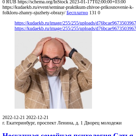
0
RUB
https://schema.org/InStock
2023-01-17T02:00:00+03:00
https://kudaekb.ru/event/seminar-praktikum-zhivoe-prikosnovenie-k-
folkloru-zhanry-sjuzhety-obrazy/
Бесплатно
131
0
https://kudaekb.ru/image/255/255/uploads/d76bcae96735039
https://kudaekb.ru/image/255/255/uploads/d76bcae96735039
2022-12-21
2022-12-21
г. Екатеринбург, проспект Ленина, д. 1
Дворец молодежи
Нескучная семейная психология Сатья