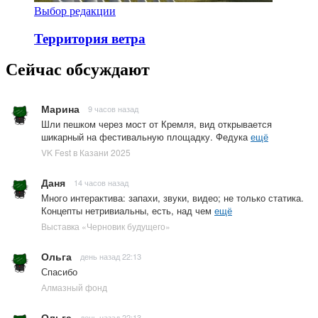
Выбор редакции
Территория ветра
Сейчас обсуждают
Марина
9 часов назад
Шли пешком через мост от Кремля, вид открывается
шикарный на фестивальную площадку. Федука
ещё
VK Fest в Казани 2025
Даня
14 часов назад
Много интерактива: запахи, звуки, видео; не только статика.
Концепты нетривиальны, есть, над чем
ещё
Выставка «Черновик будущего»
Ольга
день назад 22:13
Спасибо
Алмазный фонд
Ольга
день назад 22:13