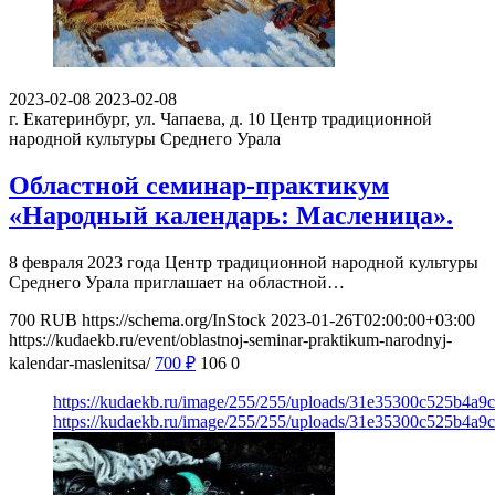
2023-02-08
2023-02-08
г. Екатеринбург, ул. Чапаева, д. 10
Центр традиционной
народной культуры Среднего Урала
Областной семинар-практикум
«Народный календарь: Масленица».
8 февраля 2023 года Центр традиционной народной культуры
Среднего Урала приглашает на областной…
700
RUB
https://schema.org/InStock
2023-01-26T02:00:00+03:00
https://kudaekb.ru/event/oblastnoj-seminar-praktikum-narodnyj-
kalendar-maslenitsa/
700
₽
106
0
https://kudaekb.ru/image/255/255/uploads/31e35300c525b4a
https://kudaekb.ru/image/255/255/uploads/31e35300c525b4a