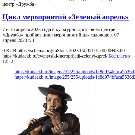
центр «Дружба»
Цикл мероприятий «Зеленый апрель»
7 и 16 апреля 2023 года в культурно-досуговом центре
«Дружба» пройдет цикл мероприятий для садоводов. 07
апреля 2023 г. 1
0
RUB
https://schema.org/InStock
2023-04-05T01:00:00+03:00
https://kudaekb.ru/event/tsikl-meroprijatij-zelenyj-aprel/
Бесплатно
125
2
https://kudaekb.ru/image/255/255/uploads/1c8d974bfaca5536
https://kudaekb.ru/image/255/255/uploads/1c8d974bfaca5536