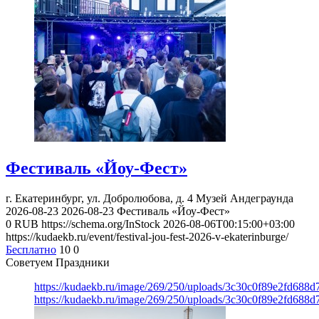
Фестиваль «Йоу-Фест»
г. Екатеринбург, ул. Добролюбова, д. 4
Музей Андеграунда
2026-08-23
2026-08-23
Фестиваль «Йоу-Фест»
0
RUB
https://schema.org/InStock
2026-08-06T00:15:00+03:00
https://kudaekb.ru/event/festival-jou-fest-2026-v-ekaterinburge/
Бесплатно
10
0
Советуем Праздники
https://kudaekb.ru/image/269/250/uploads/3c30c0f89e2fd688
https://kudaekb.ru/image/269/250/uploads/3c30c0f89e2fd688