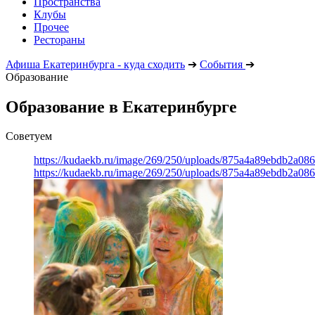
Пространства
Клубы
Прочее
Рестораны
Афиша Екатеринбурга - куда сходить
➔
События
➔
Образование
Образование в Екатеринбурге
Советуем
https://kudaekb.ru/image/269/250/uploads/875a4a89ebdb2a0
https://kudaekb.ru/image/269/250/uploads/875a4a89ebdb2a0