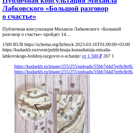
Публичная консультация Михаила
Лабковского «Большой разговор
о счастье»
Публичная консультация Михаила Лабковского «Большой
разговор о счастье» пройдет 14…
1500
RUB
https://schema.org/InStock
2023-03-16T01:00:00+03:00
https://kudaekb.ru/event/publichnaja-konsultatsija-mixaila-
labkovskogo-bolshoj-razgovor-o-schastje/
от 1 500
₽
267
1
https://kudaekb.ru/image/255/255/uploads/55bb7d4d7ee8c8ef
https://kudaekb.ru/image/255/255/uploads/55bb7d4d7ee8c8ef