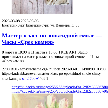
2023-03-08
2023-03-08
Екатеринбург
Екатеринбург, ул. Вайнера, д. 55
Мастер-класс по эпоксидной смоле —
Часы «Срез камня»
8 марта в 19:00 и 11 марта в 18:00 TREE ART Studio
приглашает на мастер-класс по эпоксидной смоле — Часы
«Срез камня».
2700
RUB
https://schema.org/InStock
2023-03-01T14:00:00+03:00
https://kudaekb.ru/event/master-klass-po-epoksidnoj-smole-chasy-
srez-kamnja/
от 2 700
₽
409
1
https://kudaekb.ru/image/255/255/uploads/6fa12df2a883867d
https://kudaekb.ru/image/255/255/uploads/6fa12df2a883867d