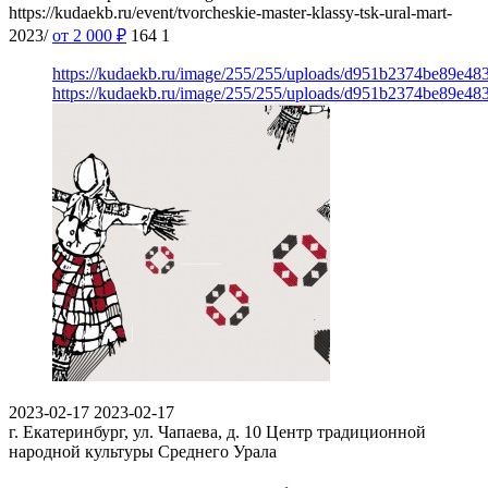
https://kudaekb.ru/event/tvorcheskie-master-klassy-tsk-ural-mart-
2023/
от 2 000
₽
164
1
https://kudaekb.ru/image/255/255/uploads/d951b2374be89e4
https://kudaekb.ru/image/255/255/uploads/d951b2374be89e4
2023-02-17
2023-02-17
г. Екатеринбург, ул. Чапаева, д. 10
Центр традиционной
народной культуры Среднего Урала