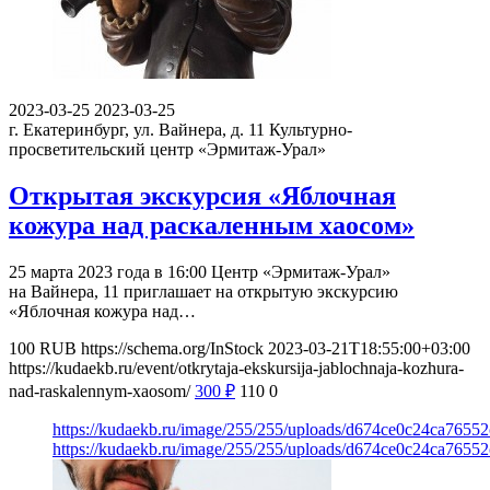
2023-03-25
2023-03-25
г. Екатеринбург, ул. Вайнера, д. 11
Культурно-
просветительский центр «Эрмитаж-Урал»
Открытая экскурсия «Яблочная
кожура над раскаленным хаосом»
25 марта 2023 года в 16:00 Центр «Эрмитаж-Урал»
на Вайнера, 11 приглашает на открытую экскурсию
«Яблочная кожура над…
100
RUB
https://schema.org/InStock
2023-03-21T18:55:00+03:00
https://kudaekb.ru/event/otkrytaja-ekskursija-jablochnaja-kozhura-
nad-raskalennym-xaosom/
300
₽
110
0
https://kudaekb.ru/image/255/255/uploads/d674ce0c24ca76552
https://kudaekb.ru/image/255/255/uploads/d674ce0c24ca76552