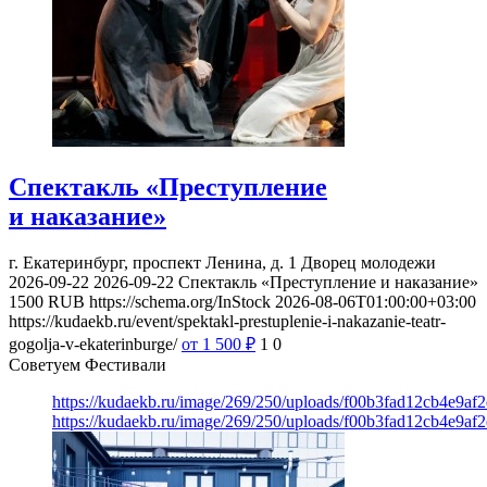
Спектакль «Преступление
и наказание»
г. Екатеринбург, проспект Ленина, д. 1
Дворец молодежи
2026-09-22
2026-09-22
Спектакль «Преступление и наказание»
1500
RUB
https://schema.org/InStock
2026-08-06T01:00:00+03:00
https://kudaekb.ru/event/spektakl-prestuplenie-i-nakazanie-teatr-
gogolja-v-ekaterinburge/
от 1 500
₽
1
0
Советуем Фестивали
https://kudaekb.ru/image/269/250/uploads/f00b3fad12cb4e9af
https://kudaekb.ru/image/269/250/uploads/f00b3fad12cb4e9af