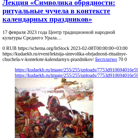
Лекция «Символика обрядности:
ритуальные чучела в контексте
календарных праздников»
17 февраля 2023 года Центр традиционной народной
культуры Среднего Урала…
0
RUB
https://schema.org/InStock
2023-02-08T00:00:00+03:00
https://kudaekb.ru/event/lektsija-simvolika-obrjadnosti-ritualnye-
chuchela-v-kontekste-kalendarnyx-prazdnikov/
Бесплатно
70
0
https://kudaekb.ru/image/255/255/uploads/7753d910694016e
https://kudaekb.ru/image/255/255/uploads/7753d910694016e