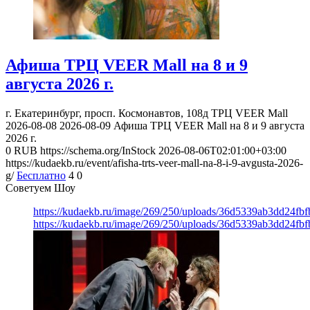
Афиша ТРЦ VEER Mall на 8 и 9
августа 2026 г.
г. Екатеринбург, просп. Космонавтов, 108д
ТРЦ VEER Mall
2026-08-08
2026-08-09
Афиша ТРЦ VEER Mall на 8 и 9 августа
2026 г.
0
RUB
https://schema.org/InStock
2026-08-06T02:01:00+03:00
https://kudaekb.ru/event/afisha-trts-veer-mall-na-8-i-9-avgusta-2026-
g/
Бесплатно
4
0
Советуем Шоу
https://kudaekb.ru/image/269/250/uploads/36d5339ab3dd24fb
https://kudaekb.ru/image/269/250/uploads/36d5339ab3dd24fb