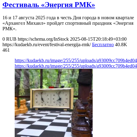
Фестиваль «Энергия РМК»
16 и 17 августа 2025 года в честь Дня города в новом квартале
«Архангел Михаил» пройдет спортивный праздник «Энергия
РМК».
0
RUB
https://schema.org/InStock
2025-08-15T20:18:49+03:00
https://kudaekb.ru/event/festival-energija-rmk/
Бесплатно
40.8K
461
https://kudaekb.ru/image/255/255/uploads/a93009cc709b4ed
https://kudaekb.ru/image/255/255/uploads/a93009cc709b4ed