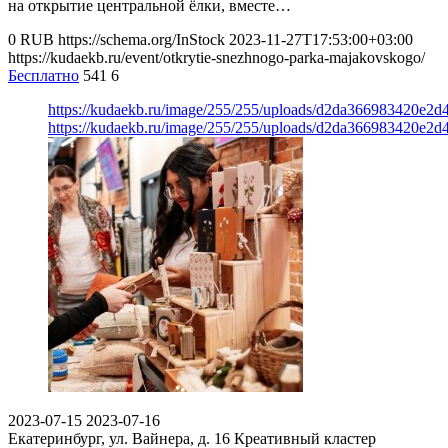
на открытие центральной ёлки, вместе…
0
RUB
https://schema.org/InStock
2023-11-27T17:53:00+03:00
https://kudaekb.ru/event/otkrytie-snezhnogo-parka-majakovskogo/
Бесплатно
541
6
https://kudaekb.ru/image/255/255/uploads/d2da366983420e2
https://kudaekb.ru/image/255/255/uploads/d2da366983420e2
2023-07-15
2023-07-16
Екатеринбург, ул. Вайнера, д. 16
Креативный кластер