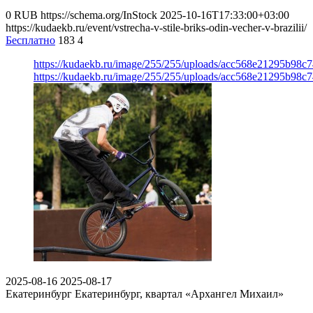
0
RUB
https://schema.org/InStock
2025-10-16T17:33:00+03:00
https://kudaekb.ru/event/vstrecha-v-stile-briks-odin-vecher-v-brazilii/
Бесплатно
183
4
https://kudaekb.ru/image/255/255/uploads/acc568e21295b98
https://kudaekb.ru/image/255/255/uploads/acc568e21295b98
2025-08-16
2025-08-17
Екатеринбург
Екатеринбург, квартал «Архангел Михаил»