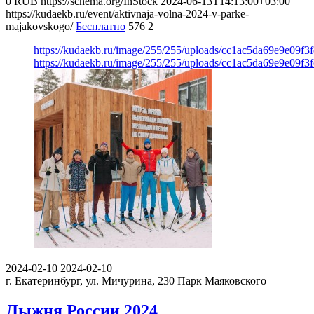
0
RUB
https://schema.org/InStock
2024-06-13T14:13:00+03:00
https://kudaekb.ru/event/aktivnaja-volna-2024-v-parke-
majakovskogo/
Бесплатно
576
2
https://kudaekb.ru/image/255/255/uploads/cc1ac5da69e9e09f3
https://kudaekb.ru/image/255/255/uploads/cc1ac5da69e9e09f3
2024-02-10
2024-02-10
г. Екатеринбург, ул. Мичурина, 230
Парк Маяковского
Лыжня России 2024