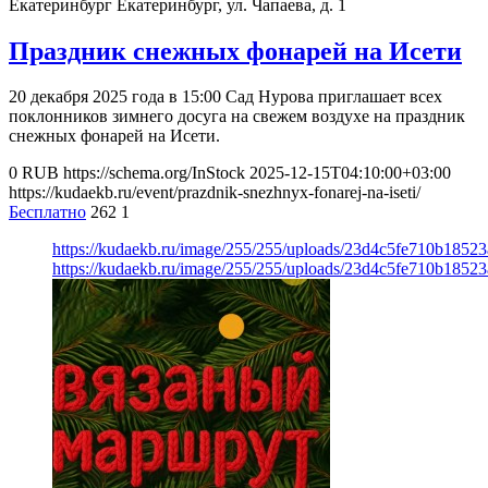
Екатеринбург
Екатеринбург, ул. Чапаева, д. 1
Праздник снежных фонарей на Исети
20 декабря 2025 года в 15:00 Сад Нурова приглашает всех
поклонников зимнего досуга на свежем воздухе на праздник
снежных фонарей на Исети.
0
RUB
https://schema.org/InStock
2025-12-15T04:10:00+03:00
https://kudaekb.ru/event/prazdnik-snezhnyx-fonarej-na-iseti/
Бесплатно
262
1
https://kudaekb.ru/image/255/255/uploads/23d4c5fe710b1852
https://kudaekb.ru/image/255/255/uploads/23d4c5fe710b1852