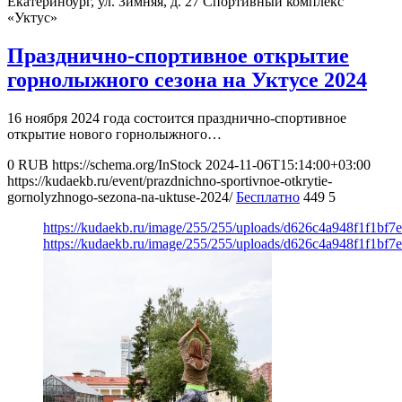
Екатеринбург, ул. Зимняя, д. 27
Спортивный комплекс
«Уктус»
Празднично-спортивное открытие
горнолыжного сезона на Уктусе 2024
16 ноября 2024 года состоится празднично-спортивное
открытие нового горнолыжного…
0
RUB
https://schema.org/InStock
2024-11-06T15:14:00+03:00
https://kudaekb.ru/event/prazdnichno-sportivnoe-otkrytie-
gornolyzhnogo-sezona-na-uktuse-2024/
Бесплатно
449
5
https://kudaekb.ru/image/255/255/uploads/d626c4a948f1f1bf7
https://kudaekb.ru/image/255/255/uploads/d626c4a948f1f1bf7