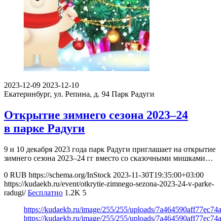
2023-12-09
2023-12-10
Екатеринбург, ул. Репина, д. 94
Парк Радуги
Открытие зимнего сезона 2023–24
в парке Радуги
9 и 10 декабря 2023 года парк Радуги приглашает на открытие
зимнего сезона 2023–24 гг вместо со сказочными мишками…
0
RUB
https://schema.org/InStock
2023-11-30T19:35:00+03:00
https://kudaekb.ru/event/otkrytie-zimnego-sezona-2023-24-v-parke-
radugi/
Бесплатно
1.2K
5
https://kudaekb.ru/image/255/255/uploads/7a464590aff77ec74
https://kudaekb.ru/image/255/255/uploads/7a464590aff77ec74