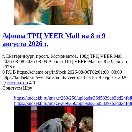
Афиша ТРЦ VEER Mall на 8 и 9
августа 2026 г.
г. Екатеринбург, просп. Космонавтов, 108д
ТРЦ VEER Mall
2026-08-08
2026-08-09
Афиша ТРЦ VEER Mall на 8 и 9 августа
2026 г.
0
RUB
https://schema.org/InStock
2026-08-06T02:01:00+03:00
https://kudaekb.ru/event/afisha-trts-veer-mall-na-8-i-9-avgusta-2026-
g/
Бесплатно
4
0
Советуем Шоу
https://kudaekb.ru/image/269/250/uploads/36d5339ab3dd24fb
https://kudaekb.ru/image/269/250/uploads/36d5339ab3dd24fb