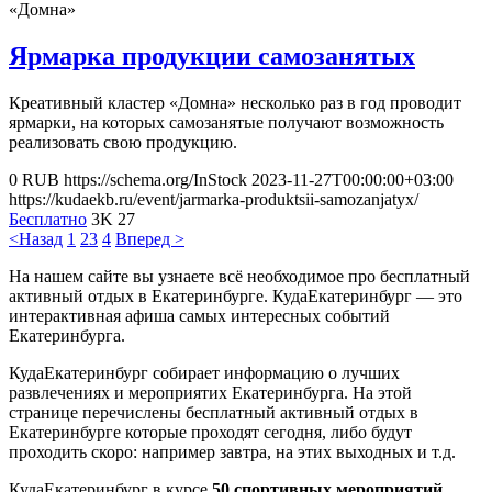
«Домна»
Ярмарка продукции самозанятых
Креативный кластер «Домна» несколько раз в год проводит
ярмарки, на которых самозанятые получают возможность
реализовать свою продукцию.
0
RUB
https://schema.org/InStock
2023-11-27T00:00:00+03:00
https://kudaekb.ru/event/jarmarka-produktsii-samozanjatyx/
Бесплатно
3K
27
<Назад
1
2
3
4
Вперед >
На нашем сайте вы узнаете всё необходимое про бесплатный
активный отдых в Екатеринбурге. КудаЕкатеринбург — это
интерактивная афиша самых интересных событий
Екатеринбурга.
КудаЕкатеринбург собирает информацию о лучших
развлечениях и мероприятих Екатеринбурга. На этой
странице перечислены бесплатный активный отдых в
Екатеринбурге которые проходят сегодня, либо будут
проходить скоро: например завтра, на этих выходных и т.д.
КудаЕкатеринбург в курсе
50 спортивных мероприятий
,