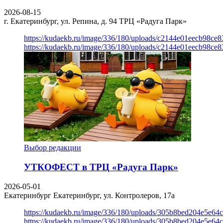
2026-08-15
г. Екатеринбург, ул. Репина, д. 94
ТРЦ «Радуга Парк»
https://kudaekb.ru/image/336/180/uploads/c2144e01eecb98c
https://kudaekb.ru/image/336/180/uploads/c2144e01eecb98c
Выбор редакции
УТКОФЕСТ в ТРЦ «Радуга Парк»
2026-05-01
Екатеринбург
Екатеринбург, ул. Контролеров, 17а
https://kudaekb.ru/image/336/180/uploads/305b8bed204e5e6
https://kudaekb.ru/image/336/180/uploads/305b8bed204e5e6