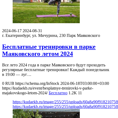
2024-06-17
2024-08-31
г. Екатеринбург, ул. Мичурина, 230
Парк Маяковского
Бесплатные тренировки в парке
Маяковского летом 2024
Все лето 2024 года в парке Маяковского будут проходить
регулярные бесплатные тренировки! Каждый понедельник
в 19:00 — луг…
0
RUB
https://schema.org/InStock
2024-06-18T03:00:00+03:00
https://kudaekb.ru/event/besplatnye-trenirovki-v-parke-
majakovskogo-letom-2024/
Бесплатно
1.2K
11
https://kudaekb.ru/image/255/255/uploads/60a8a90f91821075
https://kudaekb.ru/image/255/255/uploads/60a8a90f91821075