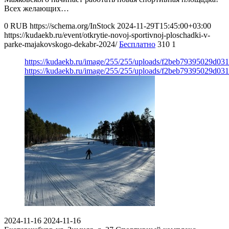
Всех желающих…
0
RUB
https://schema.org/InStock
2024-11-29T15:45:00+03:00
https://kudaekb.ru/event/otkrytie-novoj-sportivnoj-ploschadki-v-
parke-majakovskogo-dekabr-2024/
Бесплатно
310
1
https://kudaekb.ru/image/255/255/uploads/f2beb79395029d03
https://kudaekb.ru/image/255/255/uploads/f2beb79395029d03
2024-11-16
2024-11-16