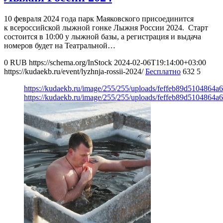
10 февраля 2024 года парк Маяковского присоединится
к всероссийской лыжной гонке Лыжня России 2024. Старт
состоится в 10:00 у лыжной базы, а регистрация и выдача
номеров будет на Театральной…
0
RUB
https://schema.org/InStock
2024-02-06T19:14:00+03:00
https://kudaekb.ru/event/lyzhnja-rossii-2024/
Бесплатно
632
5
https://kudaekb.ru/image/255/255/uploads/feffeb89d5104864
https://kudaekb.ru/image/255/255/uploads/feffeb89d5104864