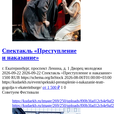
Спектакль «Преступление
и наказание»
г. Екатеринбург, проспект Ленина, д. 1
Дворец молодежи
2026-09-22
2026-09-22
Спектакль «Преступление и наказание»
1500
RUB
https://schema.org/InStock
2026-08-06T01:00:00+03:00
https://kudaekb.ru/event/spektakl-prestuplenie-i-nakazanie-teatr-
gogolja-v-ekaterinburge/
от 1 500
₽
1
0
Советуем Фестивали
https://kudaekb.ru/image/269/250/uploads/f00b3fad12cb4e9af
https://kudaekb.ru/image/269/250/uploads/f00b3fad12cb4e9af