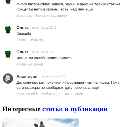
Много интерактива: запахи, звуки, видео; не только статика.
Концепты нетривиальны, есть, над чем
ещё
Выставка «Черновик будущего»
Ольга
день назад 22:13
Спасибо
Алмазный фонд
Ольга
день назад 22:13
можно ли онлайн купить билеты
Алмазный фонд
Анастасия
день назад 15:00
Да, конечно, как появится информация - мы напишем. Пока
организаторы не сообщают дату переноса.
ещё
Московский Ночной велофестиваль 2026
Интересные
статьи и публикации