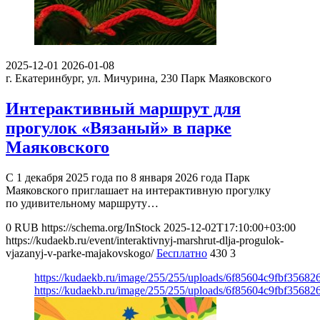
2025-12-01
2026-01-08
г. Екатеринбург, ул. Мичурина, 230
Парк Маяковского
Интерактивный маршрут для
прогулок «Вязаный» в парке
Маяковского
С 1 декабря 2025 года по 8 января 2026 года Парк
Маяковского приглашает на интерактивную прогулку
по удивительному маршруту…
0
RUB
https://schema.org/InStock
2025-12-02T17:10:00+03:00
https://kudaekb.ru/event/interaktivnyj-marshrut-dlja-progulok-
vjazanyj-v-parke-majakovskogo/
Бесплатно
430
3
https://kudaekb.ru/image/255/255/uploads/6f85604c9fbf3568
https://kudaekb.ru/image/255/255/uploads/6f85604c9fbf3568