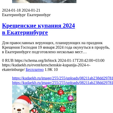
2024-01-18
2024-01-21
Екатеринбург
Екатеринбург
Крещенские купания 2024
в Екатеринбурге
Для православных верующих, планирующих на праздник
Крещения Господня 19 января 2024 года окунуться в прорубь,
в Екатеринбурге подготовлено несколько мест…
0
RUB
https://schema.org/InStock
2024-01-17T20:42:00+03:00
https://kudaekb.ru/event/kreschenskie-kupanija-2024-v-
ekaterinburge/
Бесплатно
1.9K
10
https://kudaekb.ru/image/255/255/uploads/08211ab238dd297
https://kudaekb.ru/image/255/255/uploads/08211ab238dd297