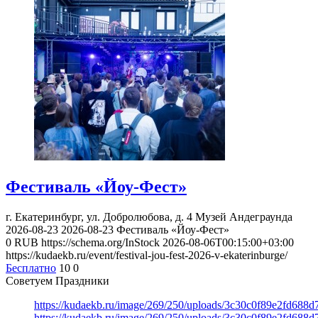
Фестиваль «Йоу-Фест»
г. Екатеринбург, ул. Добролюбова, д. 4
Музей Андеграунда
2026-08-23
2026-08-23
Фестиваль «Йоу-Фест»
0
RUB
https://schema.org/InStock
2026-08-06T00:15:00+03:00
https://kudaekb.ru/event/festival-jou-fest-2026-v-ekaterinburge/
Бесплатно
10
0
Советуем Праздники
https://kudaekb.ru/image/269/250/uploads/3c30c0f89e2fd688
https://kudaekb.ru/image/269/250/uploads/3c30c0f89e2fd688