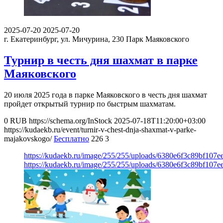
2025-07-20
2025-07-20
г. Екатеринбург, ул. Мичурина, 230
Парк Маяковского
Турнир в честь дня шахмат в парке
Маяковского
20 июля 2025 года в парке Маяковского в честь дня шахмат
пройдет открытый турнир по быстрым шахматам.
0
RUB
https://schema.org/InStock
2025-07-18T11:20:00+03:00
https://kudaekb.ru/event/turnir-v-chest-dnja-shaxmat-v-parke-
majakovskogo/
Бесплатно
226
3
https://kudaekb.ru/image/255/255/uploads/6380e6f3c89bf107
https://kudaekb.ru/image/255/255/uploads/6380e6f3c89bf107