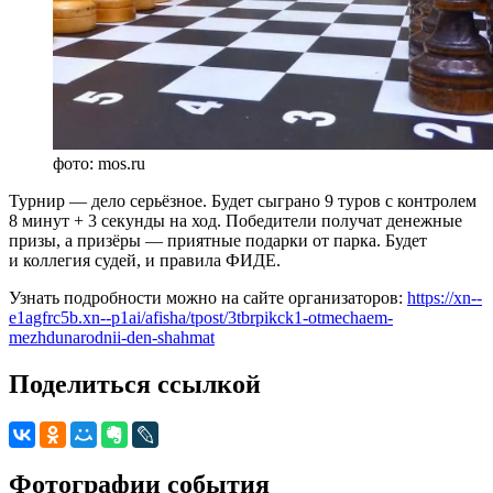
фото: mos.ru
Турнир — дело серьёзное. Будет сыграно 9 туров с контролем
8 минут + 3 секунды на ход. Победители получат денежные
призы, а призёры — приятные подарки от парка. Будет
и коллегия судей, и правила ФИДЕ.
Узнать подробности можно на сайте организаторов:
https://xn--
e1agfrc5b.xn--p1ai/afisha/tpost/3tbrpikck1-otmechaem-
mezhdunarodnii-den-shahmat
Поделиться ссылкой
Фотографии события