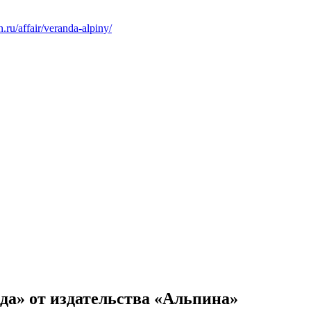
in.ru/affair/veranda-alpiny/
да» от издательства «Альпина»