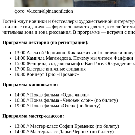
фото: vk.com/alpinanonfiction
Гостей ждут новинки и бестселлеры художественной литератур
книжные свидания» — формат знакомств для тех, кто любит чит
читальная зона и зона рисования. В программе — встречи с пис
Программа лектория (по регистрации):
13:00 Алексей Черников. Как выжить в Голливуде и пол
14:00 Камилла Магамедова. Почему мы читаем Фанфики
15:00 Женщина, создавшая миф о Ван Гоге. Обсуждение 
17:00 Быстрые книжные свидания
19:30 Концерт Трио «Прованс»
Программа кинопоказов:
14:00 // Показ фильма «Одна жизнь»
16:30 // Показ фильма «Человек-слон» (по билету)
19:00 // Показ фильма «Отец» (по билету)
Программа мастер-классов:
13:00 // Мастер-класс Софии Еременко (по билету)
14:00 // Мастер-класс Дарьи Черных (по билету)