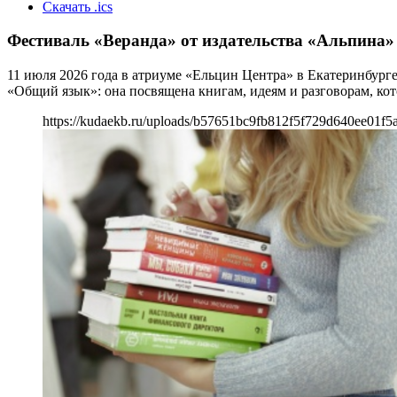
Скачать .ics
Фестиваль «Веранда» от издательства «Альпина»
11 июля 2026 года в атриуме «Ельцин Центра» в Екатеринбург
«Общий язык»: она посвящена книгам, идеям и разговорам, ко
https://kudaekb.ru/uploads/b57651bc9fb812f5f729d640ee01f5