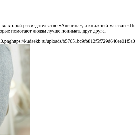
е во второй раз издательство «Альпина», и книжный магазин «П
торые помогают людям лучше понимать друг друга.
a0.png
https://kudaekb.ru/uploads/b57651bc9fb812f5f729d640ee01f5a