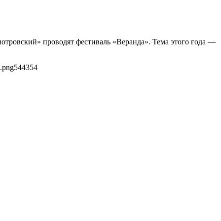
иотровский» проводят фестиваль «Веранда». Тема этого года —
0.png
544
354