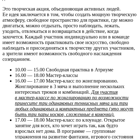
Это творческая акция, объединяющая активных людей.
Ее идея заключается в том, чтобы создать мощную творческую
атмосферу, свободное пространство для практики, где можно
двигаться, можно отдыхать, просто наблюдать, лежать,
уходить, отвлекаться и возвращаться в действие, когда
захочется. Каждый участник индивидуально или в команде
имеет возможность практиковать свое искусство, свободно
наблюдать и присоединяться к творчеству других участников,
а зрители имеют возможность свободного наслаждения
созерцанием.
10.00 — 15.00 Свободная практика в Атриуме
16.00 — 18.00 Мастер-классы
16.00 — 17.00 Мастер-класс по жонглированию.
Жонглирование в 3 мяча и выполнение нескольких
интересных трюков и комбинаций.
Для участия
в мастер-классе по жонглированию по возможности
принесите три одинаковых теннисных мяча или три
любых одинаковых и компактных предмета (это могут
быть три пары носков, сложенные в комочки).
17.00 — 18.00 Мастер-класс по клоунаде. Открытое
занятие для всех, кто хочет играть так, как будто
взрослых нет дома. В программе — групповые
упражнения на развитие фантазии, игрового состояния