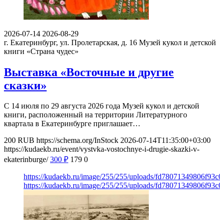
2026-07-14
2026-08-29
г. Екатеринбург, ул. Пролетарская, д. 16
Музей кукол и детской
книги «Страна чудес»
Выставка «Восточные и другие
сказки»
С 14 июля по 29 августа 2026 года Музей кукол и детской
книги, расположенный на территории Литературного
квартала в Екатеринбурге приглашает…
200
RUB
https://schema.org/InStock
2026-07-14T11:35:00+03:00
https://kudaekb.ru/event/vystvka-vostochnye-i-drugie-skazki-v-
ekaterinburge/
300
₽
179
0
https://kudaekb.ru/image/255/255/uploads/fd78071349806f9
https://kudaekb.ru/image/255/255/uploads/fd78071349806f9