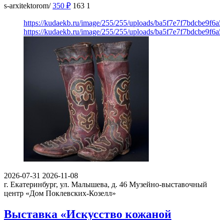
s-arxitektorom/
350
₽
163
1
https://kudaekb.ru/image/255/255/uploads/ba5f7e7f7bdcbe9f
https://kudaekb.ru/image/255/255/uploads/ba5f7e7f7bdcbe9f
2026-07-31
2026-11-08
г. Екатеринбург, ул. Малышева, д. 46
Музейно-выставочный
центр «Дом Поклевских-Козелл»
Выставка «Искусство кожаной