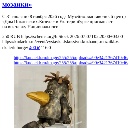
мозаики»
С 31 июля по 8 ноября 2026 года Музейно-выставочный центр
«Дом Поклевских-Козелл» в Екатеринбурге приглашает
на выставку Национального…
250
RUB
https://schema.org/InStock
2026-07-07T02:20:00+03:00
https://kudaekb.ru/event/vystavka-iskusstvo-kozhanoj-mozaiki-v-
ekaterinburge/
400
₽
116
0
https://kudaekb.ru/image/255/255/uploads/a99e3421367d19c
https://kudaekb.ru/image/255/255/uploads/a99e3421367d19c