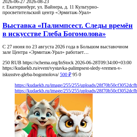
2026-06-27
2026-08-23
г. Екатеринбург, ул. Вайнера, д. 11
Культурно-
просветительский центр «Эрмитаж-Урал»
Выставка «Палимпсест. Следы времён
в искусстве Глеба Богомолова»
С 27 июня по 23 августа 2026 года в Большом выставочном
зале Центра «Эрмитаж-Урал» работает…
250
RUB
https://schema.org/InStock
2026-06-28T09:34:00+03:00
https://kudaekb.ru/event/vystavka-palimpsest-sledy-vremen-v-
iskusstve-gleba-bogomolova/
500
₽
95
0
https://kudaekb.ru/image/255/255/uploads/28f70b50cf3052dc
https://kudaekb.ru/image/255/255/uploads/28f70b50cf3052dc