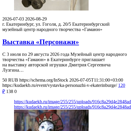
2026-07-03
2026-08-29
г. Екатеринбург, ул. Гоголя, д. 20/5
Екатеринбургский
музейный центр народного творчества «Гамаюн»
Выставка «Персонажи»
С 3 июля по 29 августа 2026 года Музейный центр народного
творчества «Гамаюн» в Екатеринбурге приглашает
на выставку авторской игрушки Дмитрия Сергеевича
Лузгина…
50
RUB
https://schema.org/InStock
2026-07-05T11:31:00+03:00
https://kudaekb.ru/event/vystavka-personazhi-v-ekaterinburge/
120
₽
138
0
https://kudaekb.ru/image/255/255/uploads/916c8a29d4e2848a
https://kudaekb.ru/image/255/255/uploads/916c8a29d4e2848a