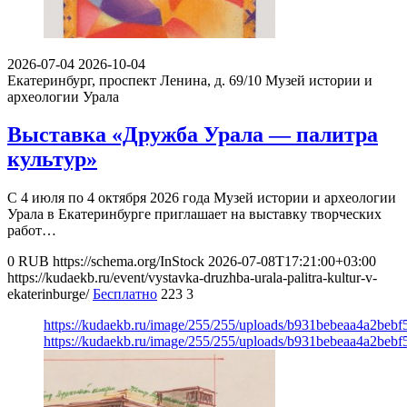
2026-07-04
2026-10-04
Екатеринбург, проспект Ленина, д. 69/10
Музей истории и
археологии Урала
Выставка «Дружба Урала — палитра
культур»
С 4 июля по 4 октября 2026 года Музей истории и археологии
Урала в Екатеринбурге приглашает на выставку творческих
работ…
0
RUB
https://schema.org/InStock
2026-07-08T17:21:00+03:00
https://kudaekb.ru/event/vystavka-druzhba-urala-palitra-kultur-v-
ekaterinburge/
Бесплатно
223
3
https://kudaekb.ru/image/255/255/uploads/b931bebeaa4a2beb
https://kudaekb.ru/image/255/255/uploads/b931bebeaa4a2beb