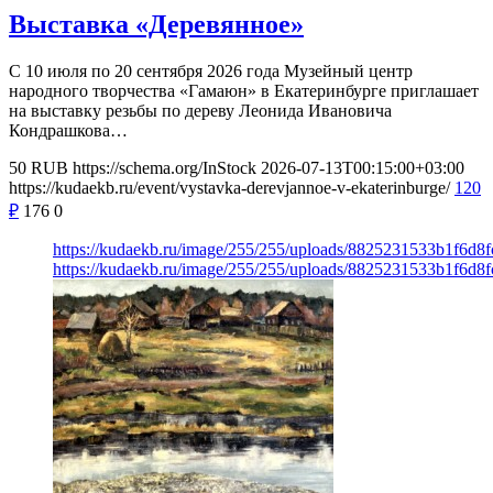
Выставка «Деревянное»
С 10 июля по 20 сентября 2026 года Музейный центр
народного творчества «Гамаюн» в Екатеринбурге приглашает
на выставку резьбы по дереву Леонида Ивановича
Кондрашкова…
50
RUB
https://schema.org/InStock
2026-07-13T00:15:00+03:00
https://kudaekb.ru/event/vystavka-derevjannoe-v-ekaterinburge/
120
₽
176
0
https://kudaekb.ru/image/255/255/uploads/8825231533b1f6d8
https://kudaekb.ru/image/255/255/uploads/8825231533b1f6d8