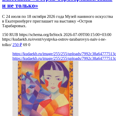
и не только»
С 24 июля по 18 октября 2026 года Музей наивного искусства
в Екатеринбурге приглашает на выставку «Остров
Тарабаровых.
150
RUB
https://schema.org/InStock
2026-07-09T00:15:00+03:00
https://kudaekb.ru/event/vystpvka-ostrov-tarabarovyx-naiv-i-ne-
tolko/
250
₽
69
0
https://kudaekb.ru/image/255/255/uploads/7992c38a6477751
https://kudaekb.ru/image/255/255/uploads/7992c38a6477751