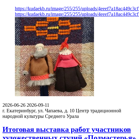
https://kudaekb.ru/image/255/255/uploads/4eeef7a18ac449c3c
https://kudaekb.ru/image/255/255/uploads/4eeef7a18ac449c3c
2026-06-26
2026-09-11
г. Екатеринбург, ул. Чапаева, д. 10
Центр традиционной
народной культуры Среднего Урала
Итоговая выставка работ участников
художественных студий «Подмастерья»