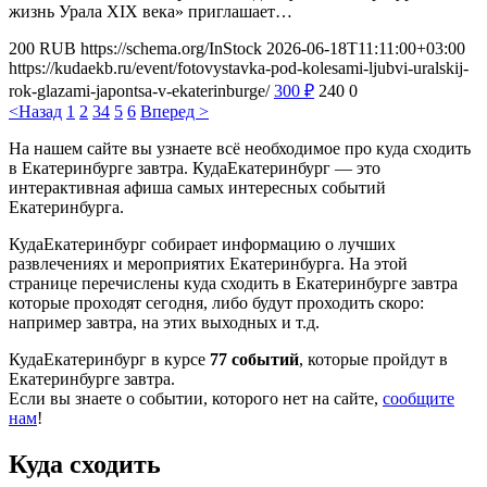
жизнь Урала XIX века» приглашает…
200
RUB
https://schema.org/InStock
2026-06-18T11:11:00+03:00
https://kudaekb.ru/event/fotovystavka-pod-kolesami-ljubvi-uralskij-
rok-glazami-japontsa-v-ekaterinburge/
300
₽
240
0
<Назад
1
2
3
4
5
6
Вперед >
На нашем сайте вы узнаете всё необходимое про куда сходить
в Екатеринбурге завтра. КудаЕкатеринбург — это
интерактивная афиша самых интересных событий
Екатеринбурга.
КудаЕкатеринбург собирает информацию о лучших
развлечениях и мероприятих Екатеринбурга. На этой
странице перечислены куда сходить в Екатеринбурге завтра
которые проходят сегодня, либо будут проходить скоро:
например завтра, на этих выходных и т.д.
КудаЕкатеринбург в курсе
77 событий
, которые пройдут в
Екатеринбурге завтра.
Если вы знаете о событии, которого нет на сайте,
сообщите
нам
!
Куда сходить