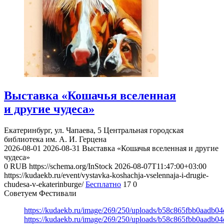
Выставка «Кошачья вселенная
и другие чудеса»
Екатеринбург, ул. Чапаева, 5
Центральная городская
библиотека им. А. И. Герцена
2026-08-01
2026-08-31
Выставка «Кошачья вселенная и другие
чудеса»
0
RUB
https://schema.org/InStock
2026-08-07T11:47:00+03:00
https://kudaekb.ru/event/vystavka-koshachja-vselennaja-i-drugie-
chudesa-v-ekaterinburge/
Бесплатно
17
0
Советуем Фестивали
https://kudaekb.ru/image/269/250/uploads/b58c865fbb0aadb0
https://kudaekb.ru/image/269/250/uploads/b58c865fbb0aadb0