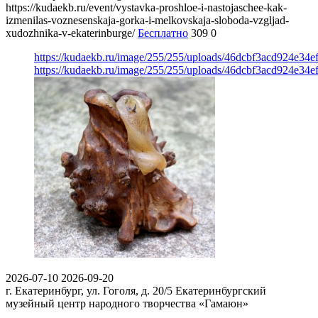
https://kudaekb.ru/event/vystavka-proshloe-i-nastojaschee-kak-
izmenilas-voznesenskaja-gorka-i-melkovskaja-sloboda-vzgljad-
xudozhnika-v-ekaterinburge/
Бесплатно
309
0
https://kudaekb.ru/image/255/255/uploads/46dcbf3acd924e34
https://kudaekb.ru/image/255/255/uploads/46dcbf3acd924e34
2026-07-10
2026-09-20
г. Екатеринбург, ул. Гоголя, д. 20/5
Екатеринбургский
музейный центр народного творчества «Гамаюн»