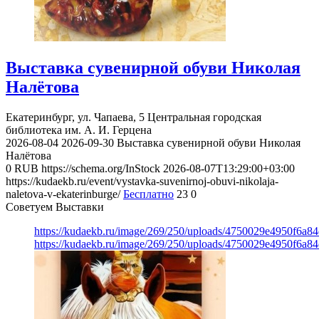
Выставка сувенирной обуви Николая
Налётова
Екатеринбург, ул. Чапаева, 5
Центральная городская
библиотека им. А. И. Герцена
2026-08-04
2026-09-30
Выставка сувенирной обуви Николая
Налётова
0
RUB
https://schema.org/InStock
2026-08-07T13:29:00+03:00
https://kudaekb.ru/event/vystavka-suvenirnoj-obuvi-nikolaja-
naletova-v-ekaterinburge/
Бесплатно
23
0
Советуем Выставки
https://kudaekb.ru/image/269/250/uploads/4750029e4950f6a8
https://kudaekb.ru/image/269/250/uploads/4750029e4950f6a8