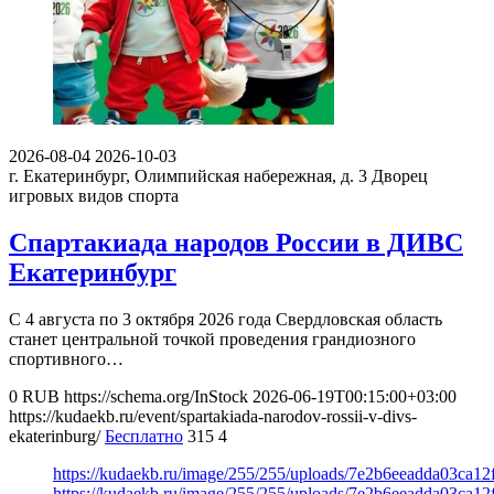
2026-08-04
2026-10-03
г. Екатеринбург, Олимпийская набережная, д. 3
Дворец
игровых видов спорта
Спартакиада народов России в ДИВС
Екатеринбург
С 4 августа по 3 октября 2026 года Свердловская область
станет центральной точкой проведения грандиозного
спортивного…
0
RUB
https://schema.org/InStock
2026-06-19T00:15:00+03:00
https://kudaekb.ru/event/spartakiada-narodov-rossii-v-divs-
ekaterinburg/
Бесплатно
315
4
https://kudaekb.ru/image/255/255/uploads/7e2b6eeadda03ca1
https://kudaekb.ru/image/255/255/uploads/7e2b6eeadda03ca1