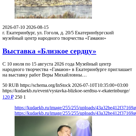
2026-07-10
2026-08-15
г. Екатеринбург, ул. Гоголя, д. 20/5
Екатеринбургский
музейный центр народного творчества «Гамаюн»
Выставка «Близкое сердцу»
С 10 июля по 15 августа 2026 года Музейный центр
народного творчества «Гамаюн» в Екатеринбурге приглашает
на выставку работ Веры Михайловны…
50
RUB
https://schema.org/InStock
2026-07-10T10:35:00+03:00
https://kudaekb.ru/event/vystavka-blizkoe-serdtsu-v-ekaterinburge/
120
₽
250
1
https://kudaekb.ru/image/255/255/uploads/43a32be412f3716
https://kudaekb.ru/image/255/255/uploads/43a32be412f3716