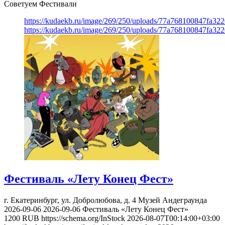
Советуем Фестивали
https://kudaekb.ru/image/269/250/uploads/77a768100847fa3
https://kudaekb.ru/image/269/250/uploads/77a768100847fa3
Фестиваль «Лету Конец Фест»
г. Екатеринбург, ул. Добролюбова, д. 4
Музей Андеграунда
2026-09-06
2026-09-06
Фестиваль «Лету Конец Фест»
1200
RUB
https://schema.org/InStock
2026-08-07T00:14:00+03:00