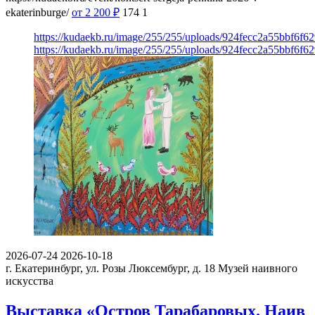
ekaterinburge/
от 2 200
₽
174
1
https://kudaekb.ru/image/255/255/uploads/924fecc2a55bbf6f
https://kudaekb.ru/image/255/255/uploads/924fecc2a55bbf6f
2026-07-24
2026-10-18
г. Екатеринбург, ул. Розы Люксембург, д. 18
Музей наивного
искусства
Выставка «Остров Тарабаровых. Наив