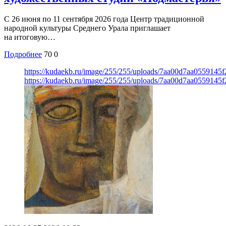
С 26 июня по 11 сентября 2026 года Центр традиционной
народной культуры Среднего Урала приглашает
на итоговую…
Подробнее
70
0
https://kudaekb.ru/image/255/255/uploads/7aa00d7aa0559145
https://kudaekb.ru/image/255/255/uploads/7aa00d7aa0559145