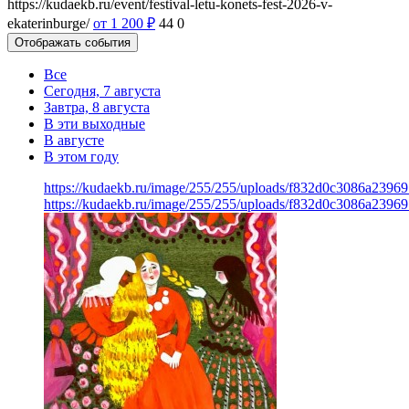
https://kudaekb.ru/event/festival-letu-konets-fest-2026-v-
ekaterinburge/
от 1 200
₽
44
0
Отображать события
Все
Сегодня, 7 августа
Завтра, 8 августа
В эти выходные
В августе
В этом году
https://kudaekb.ru/image/255/255/uploads/f832d0c3086a239
https://kudaekb.ru/image/255/255/uploads/f832d0c3086a239