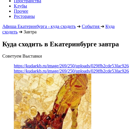
Пространства
Клубы
Прочее
Рестораны
Афиша Екатеринбурга - куда сходить
➔
События
➔
Куда
сходить
➔
Завтра
Куда сходить в Екатеринбурге завтра
Советуем Выставки
https://kudaekb.ru/image/269/250/uploads/029ffb2cde53fac92
https://kudaekb.ru/image/269/250/uploads/029ffb2cde53fac92