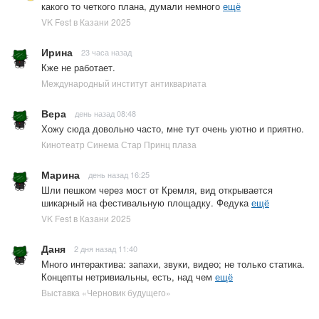
какого то четкого плана, думали немного
ещё
VK Fest в Казани 2025
Ирина
23 часа назад
Кже не работает.
Международный институт антиквариата
Вера
день назад 08:48
Хожу сюда довольно часто, мне тут очень уютно и приятно.
Кинотеатр Синема Стар Принц плаза
Марина
день назад 16:25
Шли пешком через мост от Кремля, вид открывается
шикарный на фестивальную площадку. Федука
ещё
VK Fest в Казани 2025
Даня
2 дня назад 11:40
Много интерактива: запахи, звуки, видео; не только статика.
Концепты нетривиальны, есть, над чем
ещё
Выставка «Черновик будущего»