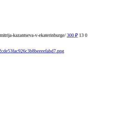
mitrija-kazantseva-v-ekaterinburge/
300
₽
13
0
fb2cde53fac926c3b8beeeefabd7.png