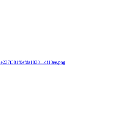
3ae237f381f0efda183811df18ee.png