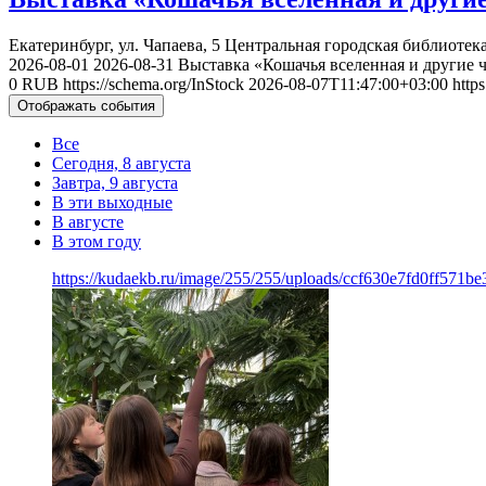
Екатеринбург, ул. Чапаева, 5
Центральная городская библиотека
2026-08-01
2026-08-31
Выставка «Кошачья вселенная и другие 
0
RUB
https://schema.org/InStock
2026-08-07T11:47:00+03:00
http
Отображать события
Все
Сегодня, 8 августа
Завтра, 9 августа
В эти выходные
В августе
В этом году
https://kudaekb.ru/image/255/255/uploads/ccf630e7fd0ff571