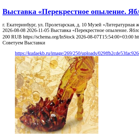
Выставка «Перекрестное опыление. Яб
г. Екатеринбург, ул. Пролетарская, д. 10
Музей «Литературная ж
2026-08-08
2026-11-05
Выставка «Перекрестное опыление. Ябл
200
RUB
https://schema.org/InStock
2026-08-07T15:54:00+03:00
ht
Советуем Выставки
https://kudaekb.ru/image/269/250/uploads/029ffb2cde53fac92