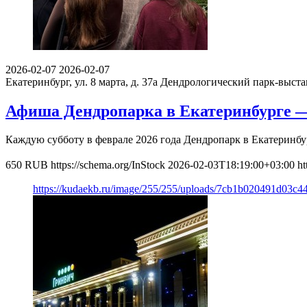
2026-02-07
2026-02-07
Екатеринбург, ул. 8 марта, д. 37а
Дендрологический парк-выста
Афиша Дендропарка в Екатеринбурге —
Каждую субботу в феврале 2026 года Дендропарк в Екатеринбу
650
RUB
https://schema.org/InStock
2026-02-03T18:19:00+03:00
ht
https://kudaekb.ru/image/255/255/uploads/7cb1b020491d03c