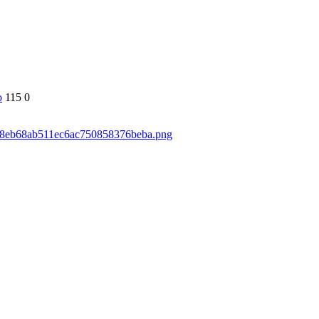
о
115
0
59d8eb68ab511ec6ac750858376beba.png