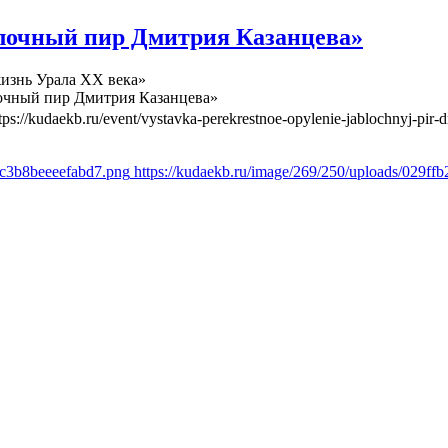
лочный пир Дмитрия Казанцева»
изнь Урала ХХ века»
очный пир Дмитрия Казанцева»
tps://kudaekb.ru/event/vystavka-perekrestnoe-opylenie-jablochnyj-pir-d
6c3b8beeeefabd7.png
https://kudaekb.ru/image/269/250/uploads/029f