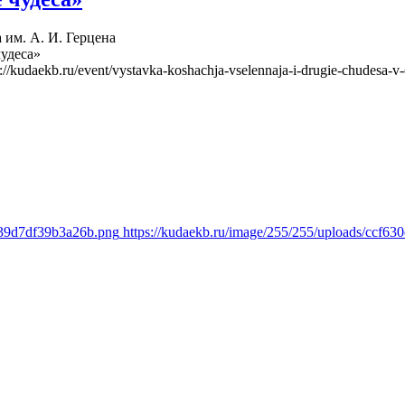
 им. А. И. Герцена
чудеса»
s://kudaekb.ru/event/vystavka-koshachja-vselennaja-i-drugie-chudesa-v-
be39d7df39b3a26b.png
https://kudaekb.ru/image/255/255/uploads/ccf6