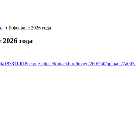
ь
➔
В феврале 2026 года
 2026 года
efda183811df18ee.png
https://kudaekb.ru/image/269/250/uploads/7a0d