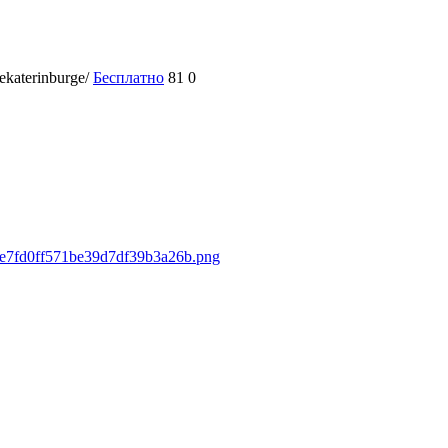
ekaterinburge/
Бесплатно
81
0
30e7fd0ff571be39d7df39b3a26b.png