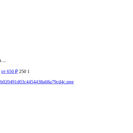
ии…
от 650
₽
250
1
cb1b020491d03c4454438a68a79cd4c.png