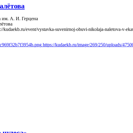
алётова
 им. А. И. Герцена
лётова
s://kudaekb.ru/event/vystavka-suvenirnoj-obuvi-nikolaja-naletova-v-eka
4c969f32b7f3954b.png
https://kudaekb.ru/image/269/250/uploads/47
 чудеса»