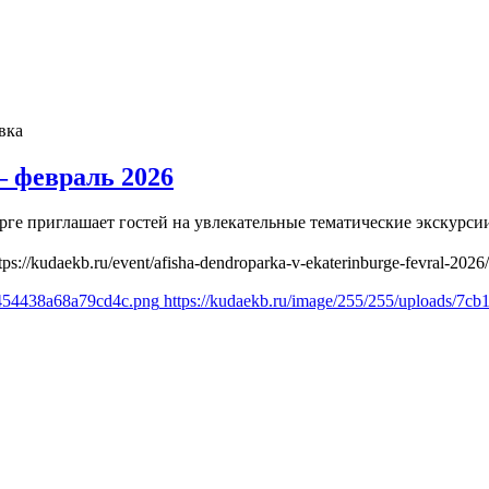
вка
 февраль 2026
рге приглашает гостей на увлекательные тематические экскурс
tps://kudaekb.ru/event/afisha-dendroparka-v-ekaterinburge-fevral-2026/
4454438a68a79cd4c.png
https://kudaekb.ru/image/255/255/uploads/7