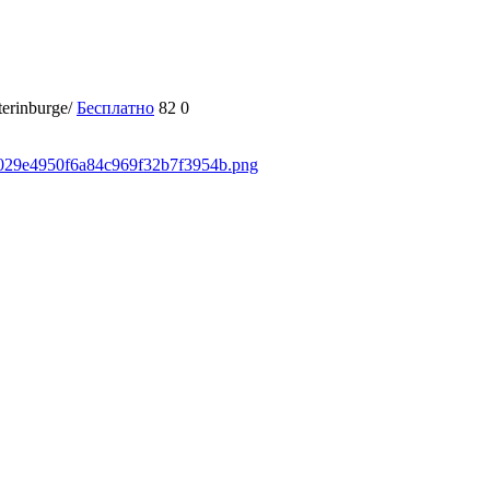
terinburge/
Бесплатно
82
0
50029e4950f6a84c969f32b7f3954b.png