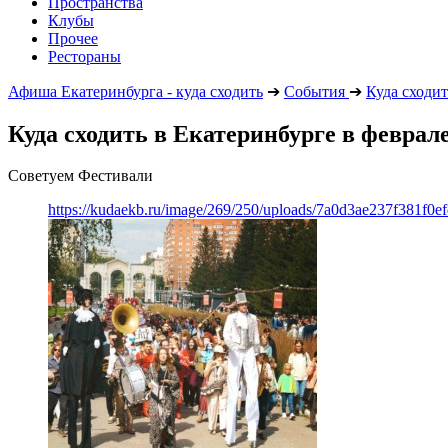
Пространства
Клубы
Прочее
Рестораны
Афиша Екатеринбурга - куда сходить
➔
События
➔
Куда сходит
Куда сходить в Екатеринбурге в феврале
Советуем Фестивали
https://kudaekb.ru/image/269/250/uploads/7a0d3ae237f381f0