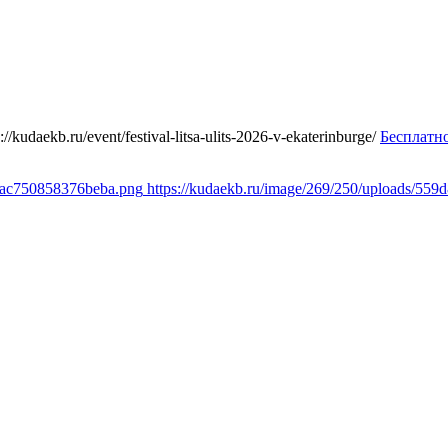
s://kudaekb.ru/event/festival-litsa-ulits-2026-v-ekaterinburge/
Бесплатн
c6ac750858376beba.png
https://kudaekb.ru/image/269/250/uploads/5