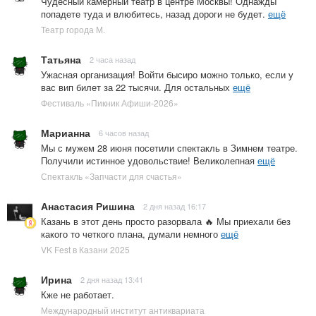
Чудесный камерный театр в центре Москвы! Однажды
попадете туда и влюбитесь, назад дороги не будет.
ещё
Театр города М.
Татьяна
2 часа назад
Ужасная организация! Войти бысиро можно только, если у
вас вип билет за 22 тысячи. Для остальных
ещё
Фестиваль «Пикник Афиши-2026»
Марианна
6 часов назад
Мы с мужем 28 июня посетили спектакль в Зимнем театре.
Получили истинное удовольствие! Великолепная
ещё
Спектакль «Запчасти для счастья»
Анастасия Ришина
2 дня назад 16:17
Казань в этот день просто разорвала 🔥 Мы приехали без
какого то четкого плана, думали немного
ещё
VK Fest в Казани 2025
Ирина
2 дня назад 13:41
Кже не работает.
Международный институт антиквариата