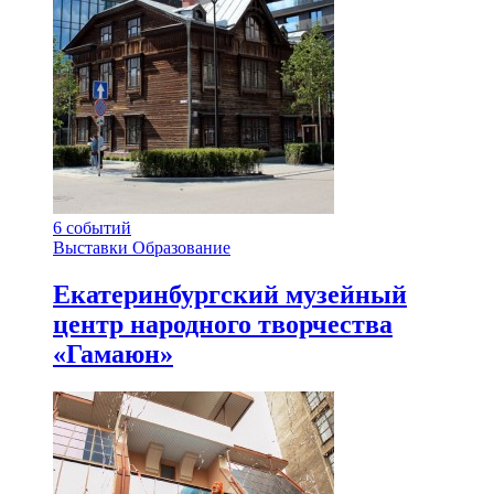
6
событий
Выставки
Образование
Екатеринбургский музейный
центр народного творчества
«Гамаюн»