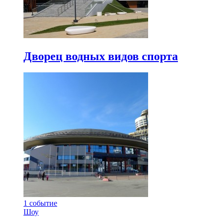
Дворец водных видов спорта
1
событие
Шоу