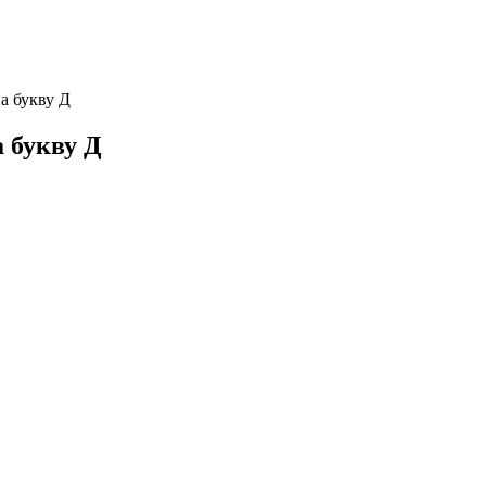
а букву Д
 букву Д