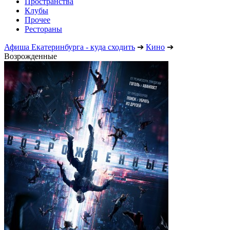
Пространства
Клубы
Прочее
Рестораны
Афиша Екатеринбурга - куда сходить
➔
Кино
➔
Возрожденные